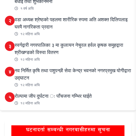
बधाई तथा शुभकानमना
१ वर्ष अघि
वडा अध्यक्ष श्रेष्ठको पहलमा शारीरिक रुपमा अति अशक्त दिलिपलाइ
२
घरमै नागरिकता प्रदान
१२ महिना अघि
स्वर्गद्वारी नगरपालिका ३ मा कुलायन नेचुरल हर्वल कृषक समुहद्वारा
३
श्रीखण्डको विरुवा वितरण
१२ महिना अघि
नव निर्मित कृषि तथा पशुपन्छी सेवा केन्द्र भवनको नगरप्रमुख योगीद्वारा
४
उद्घाटन
१२ महिना अघि
रोल्पामा जीप दुर्घटना ः पाँचजना गम्भिर घाईते
५
१२ महिना अघि