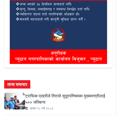
ताजा समाचार
ट्राफिक प्रहरीले तिरायो सुदूरपश्चिमका मुख्यमन्त्रीलाई
५०० जरिबाना
असार १८ गते २०८३