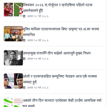
विश्वकप २०२६ स् पोर्चुगल र क्रोएशिया पहिलो पटक
आमनेसामने हुँदै
असार १८ गते २०८३
मुक्ति माविका प्रधानाध्यापक बिष्ट उत्कृष्ट प्र.अ.का रूपमा
सम्मानित
असार १५ गते २०८३
उपप्रमुख रानासँगै तीन भाईको अल्पायुमै दुखद निधन
असार १५ गते २०८३
ओली र प्रचण्डसहित कम्युनिष्ट नेताहरु आज एकै मञ्चमा
जमघट हुदै
असार १४ गते २०८३
अबको तीन दिन चारवटा प्रदेशका केही ठाउँमा अत्यधिक वर्षा
हुन सक्ने