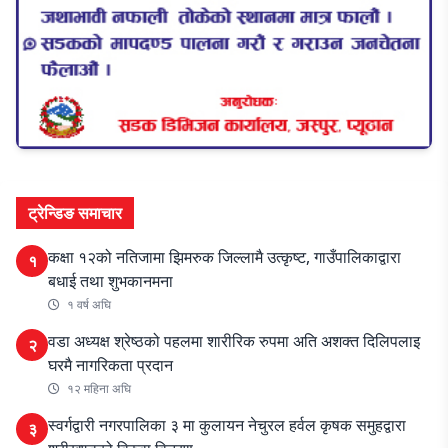
ट्रेन्डिङ समाचार
कक्षा १२को नतिजामा झिमरुक जिल्लामै उत्कृष्ट, गाउँपालिकाद्वारा
१
बधाई तथा शुभकानमना
१ वर्ष अघि
वडा अध्यक्ष श्रेष्ठको पहलमा शारीरिक रुपमा अति अशक्त दिलिपलाइ
२
घरमै नागरिकता प्रदान
१२ महिना अघि
स्वर्गद्वारी नगरपालिका ३ मा कुलायन नेचुरल हर्वल कृषक समुहद्वारा
३