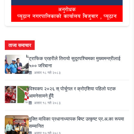
ताजा समाचार
ट्राफिक प्रहरीले तिरायो सुदूरपश्चिमका मुख्यमन्त्रीलाई
५०० जरिबाना
असार १८ गते २०८३
विश्वकप २०२६ स् पोर्चुगल र क्रोएशिया पहिलो पटक
आमनेसामने हुँदै
असार १८ गते २०८३
मुक्ति माविका प्रधानाध्यापक बिष्ट उत्कृष्ट प्र.अ.का रूपमा
सम्मानित
असार १५ गते २०८३