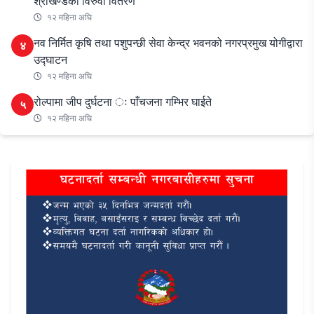
श्रीखण्डको विरुवा वितरण
१२ महिना अघि
नव निर्मित कृषि तथा पशुपन्छी सेवा केन्द्र भवनको नगरप्रमुख योगीद्वारा
४
उद्घाटन
१२ महिना अघि
रोल्पामा जीप दुर्घटना ः पाँचजना गम्भिर घाईते
५
१२ महिना अघि