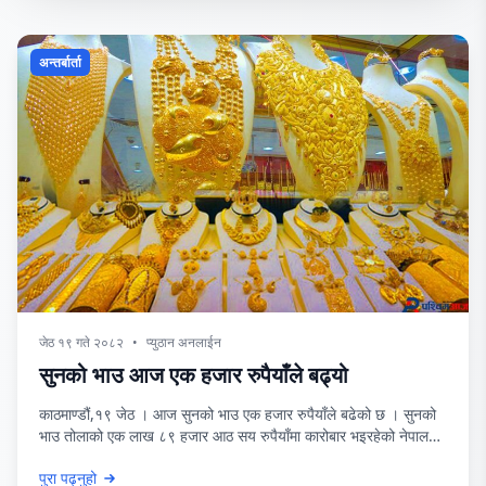
अन्तर्बार्ता
जेठ १९ गते २०८२
•
प्युठान अनलाईन
सुनको भाउ आज एक हजार रुपैयाँले बढ्यो
काठमाण्डौं,१९ जेठ । आज सुनको भाउ एक हजार रुपैयाँले बढेको छ । सुनको
भाउ तोलाको एक लाख ८९ हजार आठ सय रुपैयाँमा कारोबार भइरहेको नेपाल
सुनचाँदी व्यवसायी महासङ्घले जनाएको छ । हिजो सुनको भाउ तोलाको एक
पुरा पढ्नुहो
लाख ८८ हजार आठ सय रुपैयाँमा कायम भएको थियो । त्यस्तै, आज चाँदीको