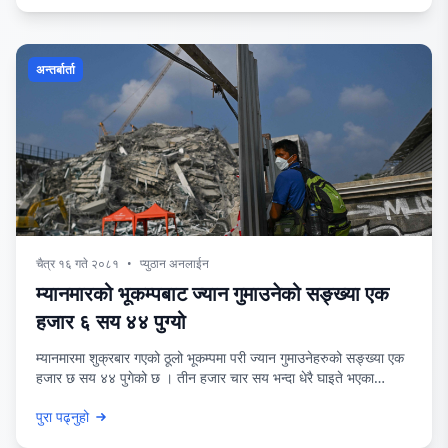
मनिटोबामा १७ हजार मानिसलाई सुरक्षित ठाउँमा स्थानान्तरण गरेर त्यहाँ
आपतकालीन अवस्था घोषणा गरेको हो । क्यानेडियन
अन्तर्बार्ता
चैत्र १६ गते २०८१
•
प्युठान अनलाईन
म्यानमारको भूकम्पबाट ज्यान गुमाउनेको सङ्ख्या एक
हजार ६ सय ४४ पुग्यो
म्यानमारमा शुक्रबार गएको ठूलो भूकम्पमा परी ज्यान गुमाउनेहरुको सङ्ख्या एक
हजार छ सय ४४ पुगेको छ । तीन हजार चार सय भन्दा धेरै घाइते भएका
पछिल्लो विवरण छ । आज तेस्रो दिन पनि खोजी तथा उद्धार कार्य चलिरहेको छ
पुरा पढ्नुहो
। ७ दशमलव ७ म्याग्निच्युडको भूकम्प र त्यसको केही मिनेटपछिको ६ दशमलव
७ म्याग्निच्युडको पराकम्पले म्यानमार