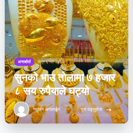
अन्तर्बार्ता
चैत्र ६ गते २०८२
सुनको भाउ तोलामा ७ हजार
८ सय रुपैयाले घट्यो
प्युठान अनलाईन
पुरा पढ्नुहोस