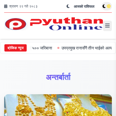
श्रावण २२ गते २०८३
आजको राशिफल
मुख्यमन्त्रीलाई ५०० जरिबाना
उपप्रमुख रानासँगै तीन भाईको अल्पायुमै दुखद
ब्रेकिङ न्यूज
अन्तर्बार्ता