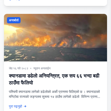
भाउ पनि सामान्य बढेको छ ।
अन्तर्बार्ता
जेठ १६ गते २०८२
•
प्युठान अनलाईन
क्यानडामा डढेलो अनियन्त्रित, एक सय ६६ भन्दा बढी
ठाउँमा फैलियो
पश्चिमी क्यानडामा लागेको डढेलोको अर्को प्रान्तमा फैलिएको छ । क्यानाडाको
मनिटोबा राज्यको जङ्गलमा शुरूमा १४ ठाउँमा लागेको डढेलो विभिन्न प्रान्तमा
अनियन्त्रित रूपमा फैलिएपछि स्थानीय प्रशासनले आपतकालीन अवस्था लागू
पुरा पढ्नुहो
गरेको छ । डढेकोका कारण हजारौं मानिसहरु विस्थापित भएका छन् ।