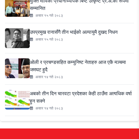
मुक्ति माविका प्रधानाध्यापक बिष्ट उत्कृष्ट प्र.अ.का रूपमा
सम्मानित
असार १५ गते २०८३
उपप्रमुख रानासँगै तीन भाईको अल्पायुमै दुखद निधन
असार १५ गते २०८३
ओली र प्रचण्डसहित कम्युनिष्ट नेताहरु आज एकै मञ्चमा
जमघट हुदै
असार १४ गते २०८३
अबको तीन दिन चारवटा प्रदेशका केही ठाउँमा अत्यधिक वर्षा
हुन सक्ने
असार १४ गते २०८३