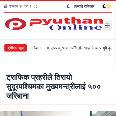
श्रावण २० गते २०८३
आजको राशिफल
ीलाई ५०० जरिबाना
उपप्रमुख रानासँगै तीन भाईको अल्पायुमै दुखद निधन
ब्रेकिङ न्यूज
ट्राफिक प्रहरीले तिरायो
सुदूरपश्चिमका मुख्यमन्त्रीलाई ५००
जरिबाना