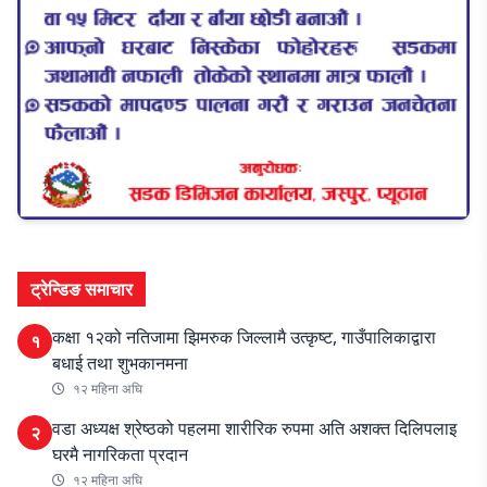
ट्रेन्डिङ समाचार
कक्षा १२को नतिजामा झिमरुक जिल्लामै उत्कृष्ट, गाउँपालिकाद्वारा
१
बधाई तथा शुभकानमना
१२ महिना अघि
वडा अध्यक्ष श्रेष्ठको पहलमा शारीरिक रुपमा अति अशक्त दिलिपलाइ
२
घरमै नागरिकता प्रदान
१२ महिना अघि