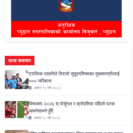
ताजा समाचार
ट्राफिक प्रहरीले तिरायो सुदूरपश्चिमका मुख्यमन्त्रीलाई
५०० जरिबाना
असार १८ गते २०८३
विश्वकप २०२६ स् पोर्चुगल र क्रोएशिया पहिलो पटक
आमनेसामने हुँदै
असार १८ गते २०८३