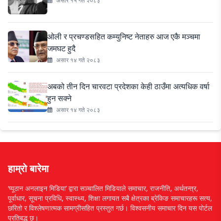
असार १५ गते २०८३
ओली र प्रचण्डसहित कम्युनिष्ट नेताहरु आज एकै मञ्चमा
जमघट हुदै
असार १४ गते २०८३
अबको तीन दिन चारवटा प्रदेशका केही ठाउँमा अत्यधिक वर्षा
हुन सक्ने
असार १४ गते २०८३
हाम्रो बारेमा
‘प्यूठान अनलाइन मिडिया’ द्वारा सञ्चालित मिडियाले समाचार, राजनीति, अर्थतन्त्र,
पूर्वाधार, सूचना प्रविधि, स्वास्थ्य, शिक्षा लगायत सबै क्षेत्रका ब्रेकिङ समाचारहरू सत्य,
छरितो र विश्लेषणात्मक सामग्रीसहित प्रस्तुत गर्छ। विश्वसनीय समाचार दिन यस पोर्टल
प्रतिबद्ध छ।