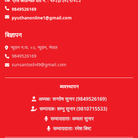
प्रेस काउन्सिल दर्ता नं. : ५०२३/२०८१/०८२
9849526169
pyuthanonline1@gmail.com
बिज्ञापन
प्यूठान न.पा. ०२, प्युठान, नेपाल
9849526169
sunsantosh49@gmail.com
ब्यवस्थापन
अध्यक्षः सन्तोष सुनार (9849526169)
सम्पादकः शम्भु सुनार (9810715533)
सम्वाददाताः कमला सुनार
सम्वाददाताः रमेश बिष्ट