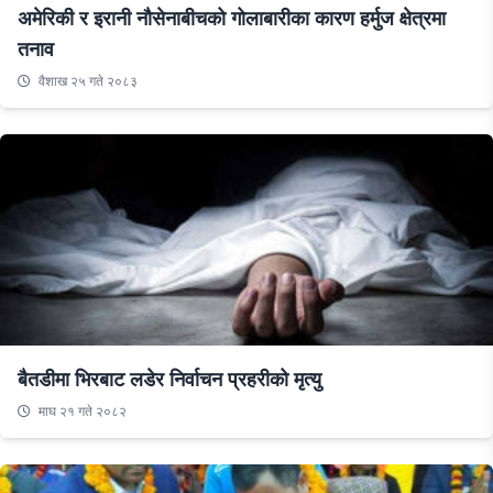
अमेरिकी र इरानी नौसेनाबीचको गोलाबारीका कारण हर्मुज क्षेत्रमा
तनाव
वैशाख २५ गते २०८३
बैतडीमा भिरबाट लडेर निर्वाचन प्रहरीको मृत्यु
माघ २१ गते २०८२