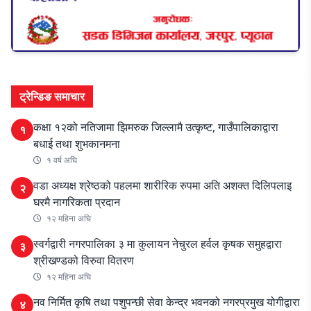
ट्रेन्डिङ समाचार
कक्षा १२को नतिजामा झिमरुक जिल्लामै उत्कृष्ट, गाउँपालिकाद्वारा
१
बधाई तथा शुभकानमना
१ वर्ष अघि
वडा अध्यक्ष श्रेष्ठको पहलमा शारीरिक रुपमा अति अशक्त दिलिपलाइ
२
घरमै नागरिकता प्रदान
१२ महिना अघि
स्वर्गद्वारी नगरपालिका ३ मा कुलायन नेचुरल हर्वल कृषक समुहद्वारा
३
श्रीखण्डको विरुवा वितरण
१२ महिना अघि
नव निर्मित कृषि तथा पशुपन्छी सेवा केन्द्र भवनको नगरप्रमुख योगीद्वारा
४