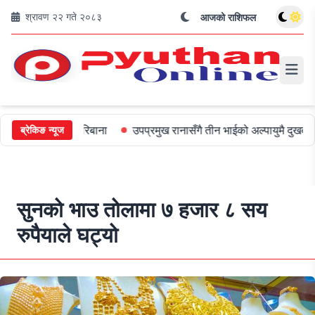
श्रावण २२ गते २०८३
आजको राशिफल
ई ५०० जरिबाना
उपप्रमुख रानासँगै तीन भाईको अल्पायुमै दुखद निधन
ओल
ब्रेकिङ न्यूज
सुनको भाउ तोलामा ७ हजार ८ सय
रुपैयाले घट्यो