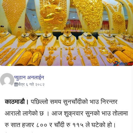
प्युठान अनलाईन
चैत्र ६ गते २०८२
काठमाडौ।
पछिल्लो समय सुनचाँदीको भाउ निरन्तर
आरालो लागेको छ । आज शुक्रवार सुनको भाउ तोलामा
रु सात हजार ८०० र चाँदी रु ११५ ले घटेको हो।