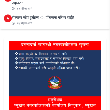
उद्घाटन
१२ महिना अघि
रोल्पामा जीप दुर्घटना ः पाँचजना गम्भिर घाईते
५
१२ महिना अघि