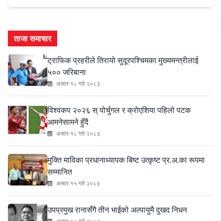
ताजा समाचार
ट्राफिक प्रहरीले तिरायो सुदूरपश्चिमका मुख्यमन्त्रीलाई
५०० जरिबाना
असार १८ गते २०८३
विश्वकप २०२६ स् पोर्चुगल र क्रोएशिया पहिलो पटक
आमनेसामने हुँदै
असार १८ गते २०८३
मुक्ति माविका प्रधानाध्यापक बिष्ट उत्कृष्ट प्र.अ.का रूपमा
सम्मानित
असार १५ गते २०८३
उपप्रमुख रानासँगै तीन भाईको अल्पायुमै दुखद निधन