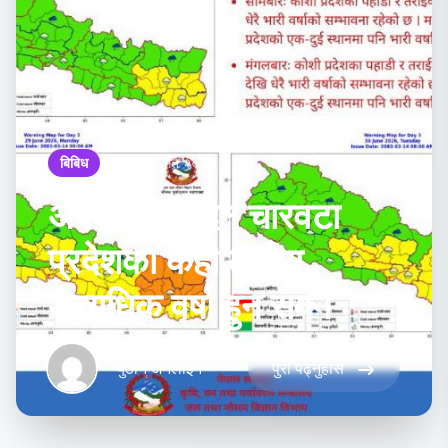
बिबिध
असार १४ गते २०८३
अबको तीन दिन चारवटा
प्रदेशका केही ठाउँमा
अत्यधिक वर्षा हुन सक्ने
प्युठान अनलाईन
पुरा पढ्नुहोस