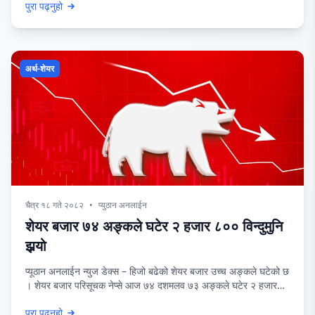
पुरा पढ्नुहो
पदार्थको बिक्रीमा कमी आएको हो । कार्यालयले विगतमा दैनिक औसतमा ५
हजार किलोलिटर डिजेल र २ हजार किलोलिटर पेट्रोल बिक्री गर्ने गर्थ्यो । तर,
अहिले कार्यालयबाट
अर्थ-शेयर
चैत्र १८ गते २०८२
•
प्युठान अनलाईन
शेयर बजार ७४ अङ्कले घटेर २ हजार ८०० विन्दुमुनि
झर्‍यो
प्यूठान अनलाईन न्युज डेक्स – हिजो बढेको शेयर बजार उच्च अङ्कले घटेको छ
। शेयर बजार परिसूचक नेप्से आज ७४ दशमलव ७३ अङ्कले घटेर २ हजार
७७६ दशमलव ३६ विन्दुमा झरेको छ । आज सबै समूहको सूचक घटेकोमा अन्य
पुरा पढ्नुहो
समूहको सूचक ५ दशमलव २६, व्यापार समूहको सूचक झन्डै ४ प्रतिशतले