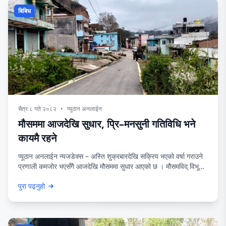
बिबिध
चैत्र ८ गते २०८२
•
प्युठान अनलाईन
मौसममा आजदेखि सुधार, प्रि–मनसुनी गतिविधि भने
कायमै रहने
प्यूठान अनलाईन न्यजडेक्स – अस्ति शुक्रबारदेखि सक्रिय भएको वर्षा गराउने
प्रणाली कमजोर भएसँगै आजदेखि मौसममा सुधार आएको छ । मौसमविद् विभूति
पोखरेलका अनुसार गएरातिदेखि नै मौसममा सुधार भएको र आज हिजो अस्तिको
पुरा पढ्नुहो
जस्तो पानी पर्ने छैन । तर प्रिमनसुनका गतिविधि भने कायम नै रहने र आज
पनि मौसममा छिटफुट बदली भने रहनेछ । घाम लाग्ने,