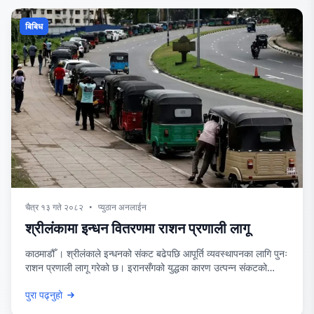
बिबिध
चैत्र १३ गते २०८२
•
प्युठान अनलाईन
श्रीलंकामा इन्धन वितरणमा राशन प्रणाली लागू
काठमाडौँ । श्रीलंकाले इन्धनको संकट बढेपछि आपूर्ति व्यवस्थापनका लागि पुनः
राशन प्रणाली लागू गरेको छ। इरानसँगको युद्धका कारण उत्पन्न संकटको
जोखिम बढेपछि यस्तो कदम चालिएको हो।श्रीलंकाले आफ्नो करिब ६०
पुरा पढ्नुहो
प्रतिशत ऊर्जा आवश्यकता आयातमार्फत पूरा गर्दै आएको छ, जसको ठूलो हिस्सा
स्ट्रेट अफ होर्मुजबाट आउने गर्छ । उक्त मार्ग प्रभावित भएपछि अवस्था झनै