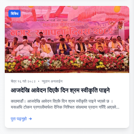
बिबिध
चैत्र १६ गते २०८२
•
प्युठान अनलाईन
आजदेखि आवेदन दिएकै दिन श्रम स्वीकृति पाइने
काठमाडौं। आजदेखि आवेदन दिएकै दिन श्रम स्वीकृति पाइने भएको छ ।
यसअघि टोकन प्रणालीमार्फत दैनिक निश्चित संख्यामा प्रदान गरिँदै आएको
श्रम स्वीकृतिमा अब टोकन प्रणाली हटाइएको छ। श्रम, रोजगार तथा
पुरा पढ्नुहो
सामाजिक सुरक्षा मन्त्रालयले श्रम स्वीकृतिमा रहेको टोकन प्रणालीको अन्त्य
गरी आवेदन दिएको दिन श्रम स्वीकृति प्रदान हुने व्यवस्था गर्न वैदेशिक रोजगार
विभागलाई निर्देशन दिएको थियो