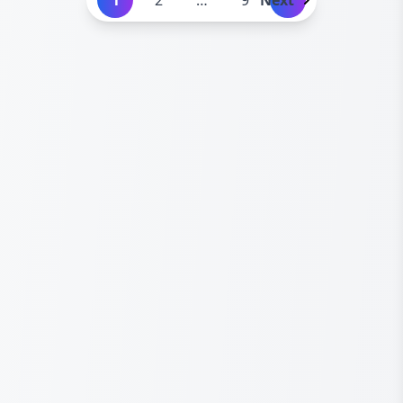
1
2
…
9
Next