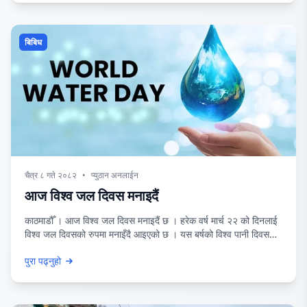
जटिल बनेको छ
बिबिध
चैत्र ८ गते २०८२
•
प्युठान अनलाईन
आज विश्व जल दिवस मनाइदैं
काठमाडौँ । आज विश्व जल दिवस मनाइदैं छ । हरेक वर्ष मार्च २२ को दिनलाई
विश्व जल दिवसको रुपमा मनाइँदै आइएको छ । यस बर्षको विश्व पानी दिवसको
विषयवस्तु ुपानी र लिङ्गु रहेको छ, जसको साथमा ुजहाँ पानी बग्छ, समानता
पुरा पढ्नुहो
बढ्छु भन्ने अभियानको नारा पनि रहेको छ । यस अभियानले पानीको पहुँच,
सरसफाइ र लैङ्गिक