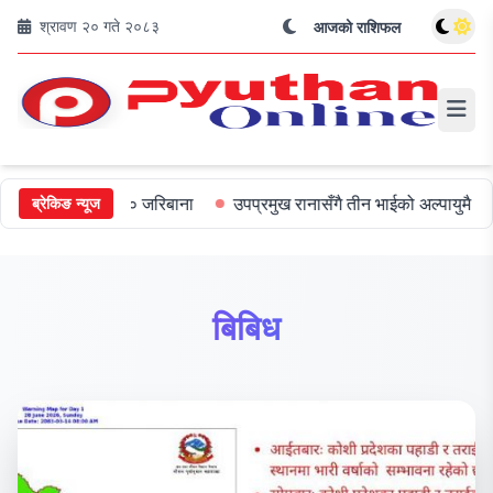
श्रावण २० गते २०८३
आजको राशिफल
त्रीलाई ५०० जरिबाना
उपप्रमुख रानासँगै तीन भाईको अल्पायुमै दुखद निधन
ब्रेकिङ न्यूज
बिबिध