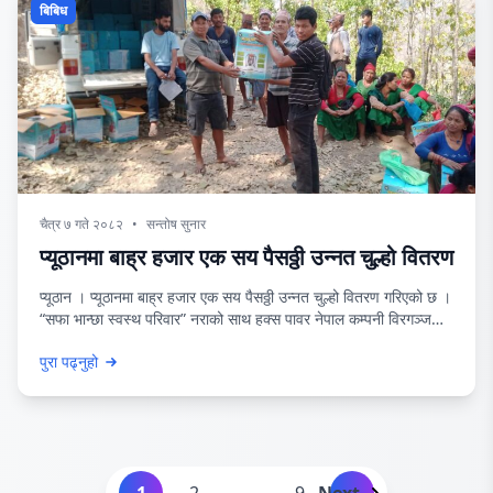
बिबिध
चैत्र ७ गते २०८२
•
सन्तोष सुनार
प्यूठानमा बाह्र हजार एक सय पैसठ्ठी उन्नत चुल्हो वितरण
प्यूठान । प्यूठानमा बाह्र हजार एक सय पैसठ्ठी उन्नत चुल्हो वितरण गरिएको छ ।
“सफा भान्छा स्वस्थ परिवार” नराको साथ हक्स पावर नेपाल कम्पनी विरगञ्जको
उद्पादन , विकास सरोकार समाज (डिकोस)को साझेदारी र प्राक्टिकल एक्सन
पुरा पढ्नुहो
नेपालको सञ्चालनमा प्यूठान जिल्लाका स्थानीय तहसँग समन्व्य गरी छ हजार दुई
पर्ने चुल्होलाई संस्थाले साठ्ठी प्रतिशत अनुदान मार्फत तिन हजार