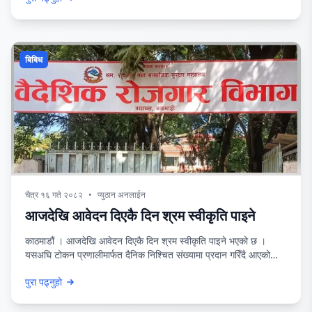
ओरालो लागेको छ । यस्तै
बिबिध
चैत्र १६ गते २०८२
•
प्युठान अनलाईन
आजदेखि आवेदन दिएकै दिन श्रम स्वीकृति पाइने
काठमाडौं । आजदेखि आवेदन दिएकै दिन श्रम स्वीकृति पाइने भएको छ ।
यसअघि टोकन प्रणालीमार्फत दैनिक निश्चित संख्यामा प्रदान गरिँदै आएको
श्रम स्वीकृतिमा अब टोकन प्रणाली हटाइएको छ। श्रम, रोजगार तथा
पुरा पढ्नुहो
सामाजिक सुरक्षा मन्त्रालयले श्रम स्वीकृतिमा रहेको टोकन प्रणालीको अन्त्य
गरी आवेदन दिएको दिन श्रम स्वीकृति प्रदान हुने व्यवस्था गर्न वैदेशिक रोजगार
विभागलाई निर्देशन दिएको