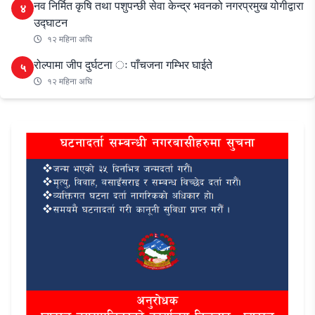
नव निर्मित कृषि तथा पशुपन्छी सेवा केन्द्र भवनको नगरप्रमुख योगीद्वारा
४
उद्घाटन
१२ महिना अघि
रोल्पामा जीप दुर्घटना ः पाँचजना गम्भिर घाईते
५
१२ महिना अघि