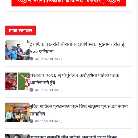
ताजा समाचार
ट्राफिक प्रहरीले तिरायो सुदूरपश्चिमका मुख्यमन्त्रीलाई
५०० जरिबाना
असार १८ गते २०८३
विश्वकप २०२६ स् पोर्चुगल र क्रोएशिया पहिलो पटक
आमनेसामने हुँदै
असार १८ गते २०८३
मुक्ति माविका प्रधानाध्यापक बिष्ट उत्कृष्ट प्र.अ.का रूपमा
सम्मानित
असार १५ गते २०८३
उपप्रमुख रानासँगै तीन भाईको अल्पायुमै दुखद निधन