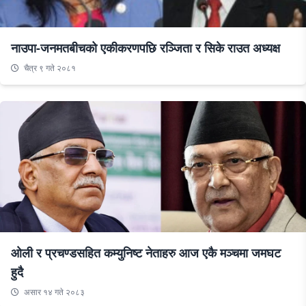
नाउपा-जनमतबीचको एकीकरणपछि रञ्जिता र सिके राउत अध्यक्ष
चैत्र ९ गते २०८१
ओली र प्रचण्डसहित कम्युनिष्ट नेताहरु आज एकै मञ्चमा जमघट
हुदै
असार १४ गते २०८३