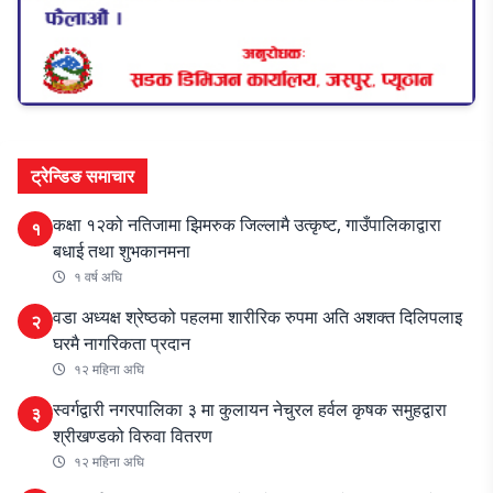
ट्रेन्डिङ समाचार
कक्षा १२को नतिजामा झिमरुक जिल्लामै उत्कृष्ट, गाउँपालिकाद्वारा
१
बधाई तथा शुभकानमना
१ वर्ष अघि
वडा अध्यक्ष श्रेष्ठको पहलमा शारीरिक रुपमा अति अशक्त दिलिपलाइ
२
घरमै नागरिकता प्रदान
१२ महिना अघि
स्वर्गद्वारी नगरपालिका ३ मा कुलायन नेचुरल हर्वल कृषक समुहद्वारा
३
श्रीखण्डको विरुवा वितरण
१२ महिना अघि