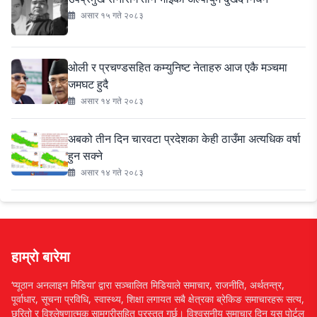
असार १५ गते २०८३
ओली र प्रचण्डसहित कम्युनिष्ट नेताहरु आज एकै मञ्चमा
जमघट हुदै
असार १४ गते २०८३
अबको तीन दिन चारवटा प्रदेशका केही ठाउँमा अत्यधिक वर्षा
हुन सक्ने
असार १४ गते २०८३
हाम्रो बारेमा
‘प्यूठान अनलाइन मिडिया’ द्वारा सञ्चालित मिडियाले समाचार, राजनीति, अर्थतन्त्र,
पूर्वाधार, सूचना प्रविधि, स्वास्थ्य, शिक्षा लगायत सबै क्षेत्रका ब्रेकिङ समाचारहरू सत्य,
छरितो र विश्लेषणात्मक सामग्रीसहित प्रस्तुत गर्छ। विश्वसनीय समाचार दिन यस पोर्टल