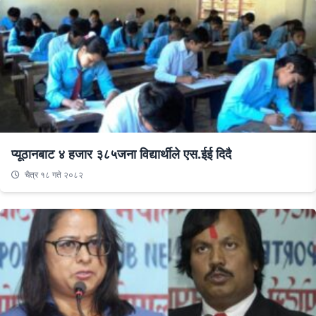
प्यूठानबाट ४ हजार ३८५जना विद्यार्थीले एस.ईई दिदै
चैत्र १८ गते २०८२