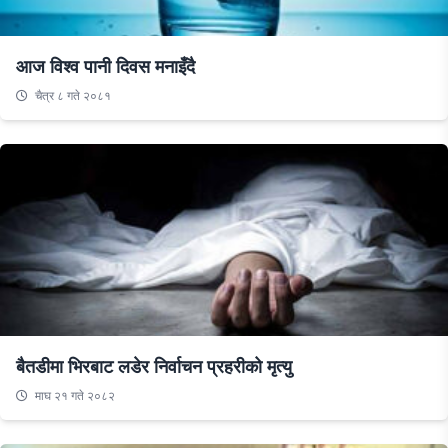
आज विश्व पानी दिवस मनाइँदै
चैत्र ८ गते २०८१
बैतडीमा भिरबाट लडेर निर्वाचन प्रहरीको मृत्यु
माघ २१ गते २०८२