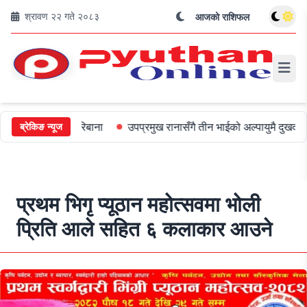
श्रावण २२ गते २०८३
आजको राशिफल
 ५०० जरिबाना
उपप्रमुख रानासँगै तीन भाईको अल्पायुमै दुखद निधन
ओली
ब्रेकिङ न्यूज
प्रथम भिगृ प्यूठान महोत्सवमा भोली
प्रिति आले सहित ६ कलाकार आउने