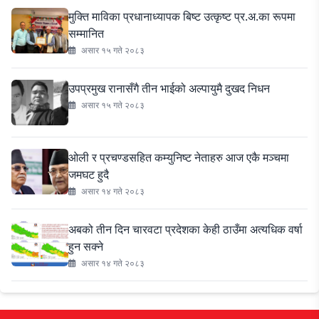
मुक्ति माविका प्रधानाध्यापक बिष्ट उत्कृष्ट प्र.अ.का रूपमा
सम्मानित
असार १५ गते २०८३
उपप्रमुख रानासँगै तीन भाईको अल्पायुमै दुखद निधन
असार १५ गते २०८३
ओली र प्रचण्डसहित कम्युनिष्ट नेताहरु आज एकै मञ्चमा
जमघट हुदै
असार १४ गते २०८३
अबको तीन दिन चारवटा प्रदेशका केही ठाउँमा अत्यधिक वर्षा
हुन सक्ने
असार १४ गते २०८३