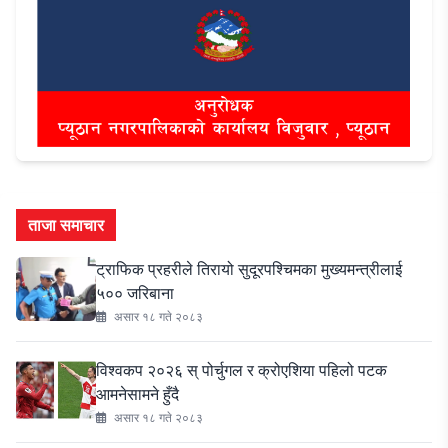
ताजा समाचार
ट्राफिक प्रहरीले तिरायो सुदूरपश्चिमका मुख्यमन्त्रीलाई
५०० जरिबाना
असार १८ गते २०८३
विश्वकप २०२६ स् पोर्चुगल र क्रोएशिया पहिलो पटक
आमनेसामने हुँदै
असार १८ गते २०८३