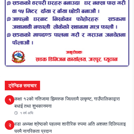
ट्रेन्डिङ समाचार
कक्षा १२को नतिजामा झिमरुक जिल्लामै उत्कृष्ट, गाउँपालिकाद्वारा
१
बधाई तथा शुभकानमना
१ वर्ष अघि
वडा अध्यक्ष श्रेष्ठको पहलमा शारीरिक रुपमा अति अशक्त दिलिपलाइ
२
घरमै नागरिकता प्रदान