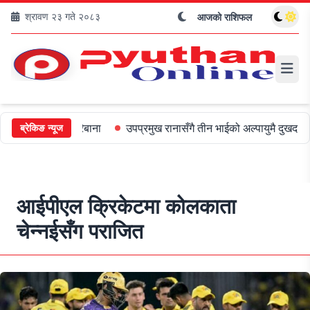
श्रावण २३ गते २०८३
आजको राशिफल
ाई ५०० जरिबाना
उपप्रमुख रानासँगै तीन भाईको अल्पायुमै दुखद निधन
ओल
ब्रेकिङ न्यूज
आईपीएल क्रिकेटमा कोलकाता
चेन्नईसँग पराजित