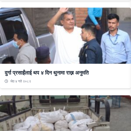
दुर्गा प्रसाईंलाई थप ४ दिन थुनामा राख्न अनुमति
जेठ ४ गते २०८२