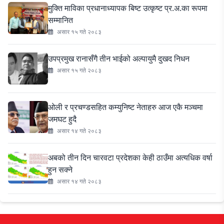
मुक्ति माविका प्रधानाध्यापक बिष्ट उत्कृष्ट प्र.अ.का रूपमा
सम्मानित
असार १५ गते २०८३
उपप्रमुख रानासँगै तीन भाईको अल्पायुमै दुखद निधन
असार १५ गते २०८३
ओली र प्रचण्डसहित कम्युनिष्ट नेताहरु आज एकै मञ्चमा
जमघट हुदै
असार १४ गते २०८३
अबको तीन दिन चारवटा प्रदेशका केही ठाउँमा अत्यधिक वर्षा
हुन सक्ने
असार १४ गते २०८३