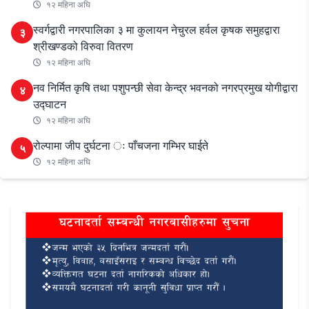
१२ महिना अघि
स्वर्गद्वारी नगरपालिका ३ मा कुलायन नेचुरल हर्वल कृषक समुहद्वारा
३
श्रीखण्डको विरुवा वितरण
१२ महिना अघि
नव निर्मित कृषि तथा पशुपन्छी सेवा केन्द्र भवनको नगरप्रमुख योगीद्वारा
४
उद्घाटन
१२ महिना अघि
रोल्पामा जीप दुर्घटना ः पाँचजना गम्भिर घाईते
५
१२ महिना अघि