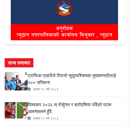
ताजा समाचार
ट्राफिक प्रहरीले तिरायो सुदूरपश्चिमका मुख्यमन्त्रीलाई
५०० जरिबाना
असार १८ गते २०८३
विश्वकप २०२६ स् पोर्चुगल र क्रोएशिया पहिलो पटक
आमनेसामने हुँदै
असार १८ गते २०८३