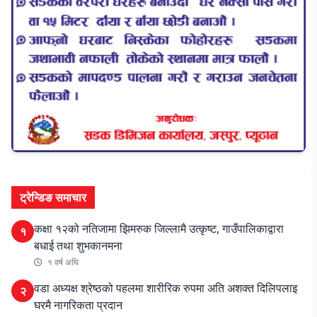
ट्रेन्डिङ समाचार
कक्षा १२को नतिजामा झिमरुक जिल्लामै उत्कृष्ट, गाउँपालिकाद्वारा
१
बधाई तथा शुभकानमना
१ वर्ष अघि
वडा अध्यक्ष श्रेष्ठको पहलमा शारीरिक रुपमा अति अशक्त दिलिपलाइ
२
घरमै नागरिकता प्रदान