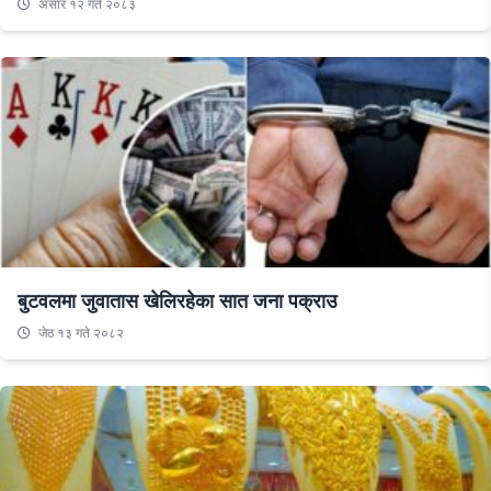
असार १२ गते २०८३
बुटवलमा जुवातास खेलिरहेका सात जना पक्राउ
जेठ १३ गते २०८२