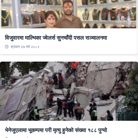
विजुवारमा माल्भिका ज्वेलर्स सुनचाँदी पसल सञ्चालनमा
श्रावण २७ गते २०८२
भेनेजुएलामा भूकम्पमा परी मृत्यु हुनेको संख्या १८८ पुग्यो