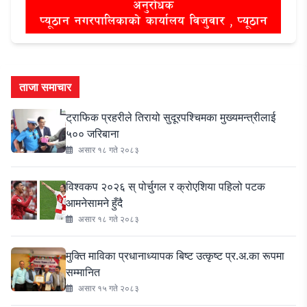
ताजा समाचार
ट्राफिक प्रहरीले तिरायो सुदूरपश्चिमका मुख्यमन्त्रीलाई
५०० जरिबाना
असार १८ गते २०८३
विश्वकप २०२६ स् पोर्चुगल र क्रोएशिया पहिलो पटक
आमनेसामने हुँदै
असार १८ गते २०८३
मुक्ति माविका प्रधानाध्यापक बिष्ट उत्कृष्ट प्र.अ.का रूपमा
सम्मानित
असार १५ गते २०८३