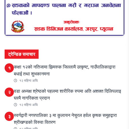
ट्रेन्डिङ समाचार
कक्षा १२को नतिजामा झिमरुक जिल्लामै उत्कृष्ट, गाउँपालिकाद्वारा
१
बधाई तथा शुभकानमना
१२ महिना अघि
वडा अध्यक्ष श्रेष्ठको पहलमा शारीरिक रुपमा अति अशक्त दिलिपलाइ
२
घरमै नागरिकता प्रदान
१२ महिना अघि
स्वर्गद्वारी नगरपालिका ३ मा कुलायन नेचुरल हर्वल कृषक समुहद्वारा
३
श्रीखण्डको विरुवा वितरण
१२ महिना अघि