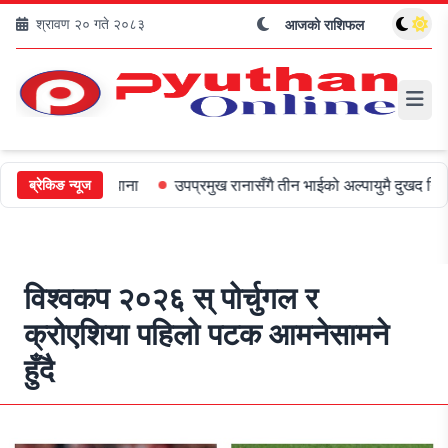
श्रावण २० गते २०८३
आजको राशिफल
५०० जरिबाना
उपप्रमुख रानासँगै तीन भाईको अल्पायुमै दुखद निधन
ओली 
ब्रेकिङ न्यूज
विश्वकप २०२६ स् पोर्चुगल र
क्रोएशिया पहिलो पटक आमनेसामने
हुँदै