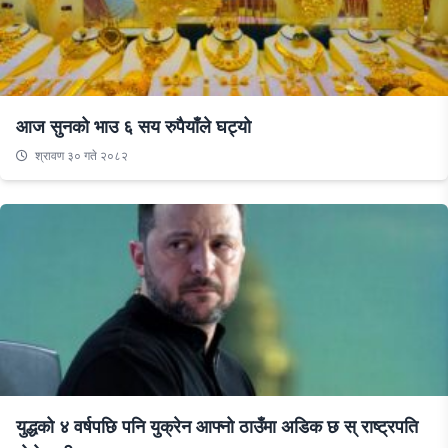
आज सुनको भाउ ६ सय रुपैयाँले घट्यो
श्रावण ३० गते २०८२
युद्धको ४ वर्षपछि पनि युक्रेन आफ्नो ठाउँमा अडिक छ स् राष्ट्रपति