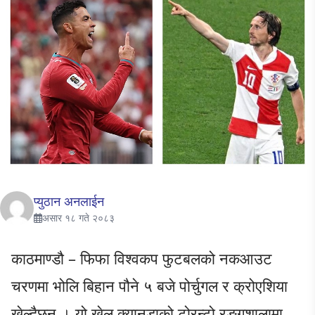
प्युठान अनलाईन
असार १८ गते २०८३
काठमाण्डौ – फिफा विश्वकप फुटबलको नकआउट
चरणमा भोलि बिहान पौने ५ बजे पोर्चुगल र क्रोएशिया
खेल्दैछन् । यो खेल क्यानडाको टोरन्टो रङ्गशालामा