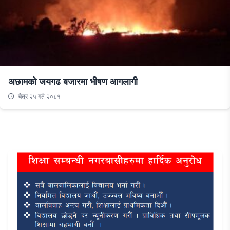
अछामको जयगढ बजारमा भीषण आगलागी
चैत्र २५ गते २०८१