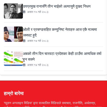
उपप्रमुख रानासँगै तीन भाईको अल्पायुमै दुखद निधन
असार १५ गते २०८३
ओली र प्रचण्डसहित कम्युनिष्ट नेताहरु आज एकै मञ्चमा
जमघट हुदै
असार १४ गते २०८३
अबको तीन दिन चारवटा प्रदेशका केही ठाउँमा अत्यधिक वर्षा
हुन सक्ने
असार १४ गते २०८३
हाम्रो बारेमा
‘प्यूठान अनलाइन मिडिया’ द्वारा सञ्चालित मिडियाले समाचार, राजनीति, अर्थतन्त्र,