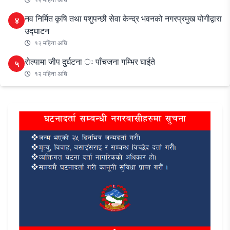
नव निर्मित कृषि तथा पशुपन्छी सेवा केन्द्र भवनको नगरप्रमुख योगीद्वारा
४
उद्घाटन
१२ महिना अघि
रोल्पामा जीप दुर्घटना ः पाँचजना गम्भिर घाईते
५
१२ महिना अघि