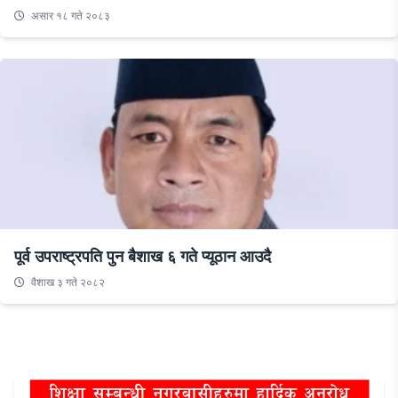
असार १८ गते २०८३
पूर्व उपराष्ट्रपति पुन बैशाख ६ गते प्यूठान आउदै
वैशाख ३ गते २०८२