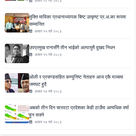
असार १८ गते २०८३
मुक्ति माविका प्रधानाध्यापक बिष्ट उत्कृष्ट प्र.अ.का रूपमा
सम्मानित
असार १५ गते २०८३
उपप्रमुख रानासँगै तीन भाईको अल्पायुमै दुखद निधन
असार १५ गते २०८३
ओली र प्रचण्डसहित कम्युनिष्ट नेताहरु आज एकै मञ्चमा
जमघट हुदै
असार १४ गते २०८३
अबको तीन दिन चारवटा प्रदेशका केही ठाउँमा अत्यधिक वर्षा
हुन सक्ने
असार १४ गते २०८३