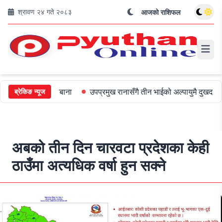
श्रावण २४ गते २०८३
आजको राशिफल
ई ५०० जरिबाना
उपप्रमुख रानासँगै तीन भाईको अल्पायुमै दुखद निधन
ओल
ब्रेकिङ न्यूज
अबको तीन दिन चारवटा प्रदेशका केही
ठाउँमा अत्यधिक वर्षा हुन सक्ने