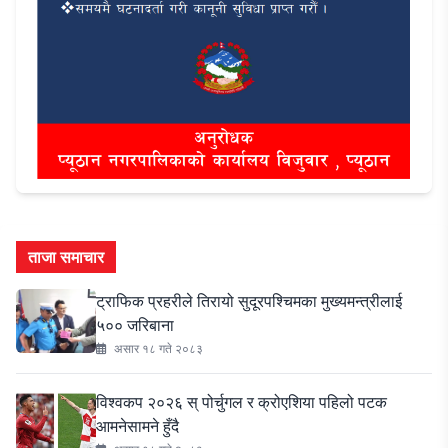
ताजा समाचार
ट्राफिक प्रहरीले तिरायो सुदूरपश्चिमका मुख्यमन्त्रीलाई
५०० जरिबाना
असार १८ गते २०८३
विश्वकप २०२६ स् पोर्चुगल र क्रोएशिया पहिलो पटक
आमनेसामने हुँदै