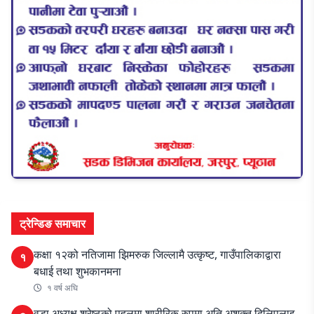
ट्रेन्डिङ समाचार
कक्षा १२को नतिजामा झिमरुक जिल्लामै उत्कृष्ट, गाउँपालिकाद्वारा
१
बधाई तथा शुभकानमना
१ वर्ष अघि
वडा अध्यक्ष श्रेष्ठको पहलमा शारीरिक रुपमा अति अशक्त दिलिपलाइ