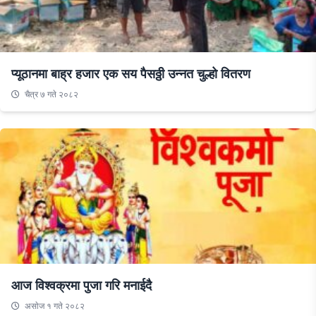
प्यूठानमा बाह्र हजार एक सय पैसठ्ठी उन्नत चुल्हो वितरण
चैत्र ७ गते २०८२
आज विश्वक्रमा पुजा गरि मनाईदै
असाेज १ गते २०८२