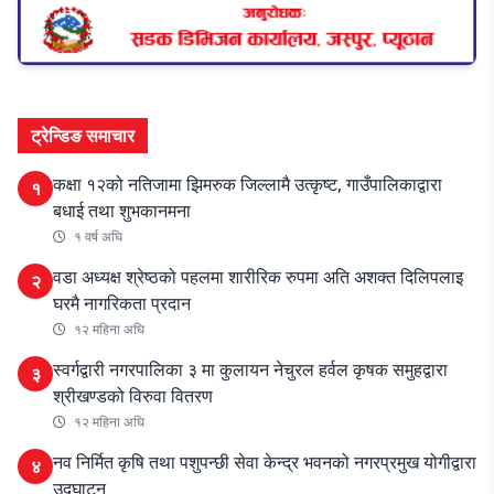
ट्रेन्डिङ समाचार
कक्षा १२को नतिजामा झिमरुक जिल्लामै उत्कृष्ट, गाउँपालिकाद्वारा
१
बधाई तथा शुभकानमना
१ वर्ष अघि
वडा अध्यक्ष श्रेष्ठको पहलमा शारीरिक रुपमा अति अशक्त दिलिपलाइ
२
घरमै नागरिकता प्रदान
१२ महिना अघि
स्वर्गद्वारी नगरपालिका ३ मा कुलायन नेचुरल हर्वल कृषक समुहद्वारा
३
श्रीखण्डको विरुवा वितरण
१२ महिना अघि
नव निर्मित कृषि तथा पशुपन्छी सेवा केन्द्र भवनको नगरप्रमुख योगीद्वारा
४
उद्घाटन