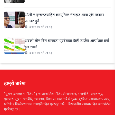
ओली र प्रचण्डसहित कम्युनिष्ट नेताहरु आज एकै मञ्चमा
जमघट हुदै
असार १४ गते २०८३
अबको तीन दिन चारवटा प्रदेशका केही ठाउँमा अत्यधिक वर्षा
हुन सक्ने
असार १४ गते २०८३
हाम्रो बारेमा
‘प्यूठान अनलाइन मिडिया’ द्वारा सञ्चालित मिडियाले समाचार, राजनीति, अर्थतन्त्र,
पूर्वाधार, सूचना प्रविधि, स्वास्थ्य, शिक्षा लगायत सबै क्षेत्रका ब्रेकिङ समाचारहरू सत्य,
छरितो र विश्लेषणात्मक सामग्रीसहित प्रस्तुत गर्छ। विश्वसनीय समाचार दिन यस पोर्टल
प्रतिबद्ध छ।