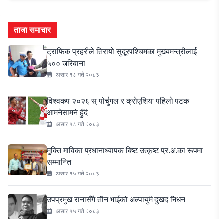
ताजा समाचार
ट्राफिक प्रहरीले तिरायो सुदूरपश्चिमका मुख्यमन्त्रीलाई
५०० जरिबाना
असार १८ गते २०८३
विश्वकप २०२६ स् पोर्चुगल र क्रोएशिया पहिलो पटक
आमनेसामने हुँदै
असार १८ गते २०८३
मुक्ति माविका प्रधानाध्यापक बिष्ट उत्कृष्ट प्र.अ.का रूपमा
सम्मानित
असार १५ गते २०८३
उपप्रमुख रानासँगै तीन भाईको अल्पायुमै दुखद निधन
असार १५ गते २०८३