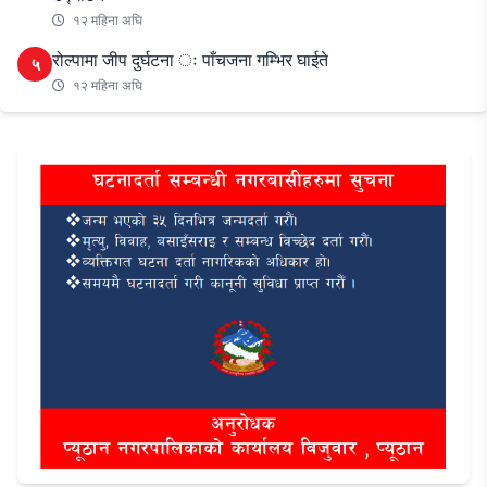
१२ महिना अघि
रोल्पामा जीप दुर्घटना ः पाँचजना गम्भिर घाईते
५
१२ महिना अघि