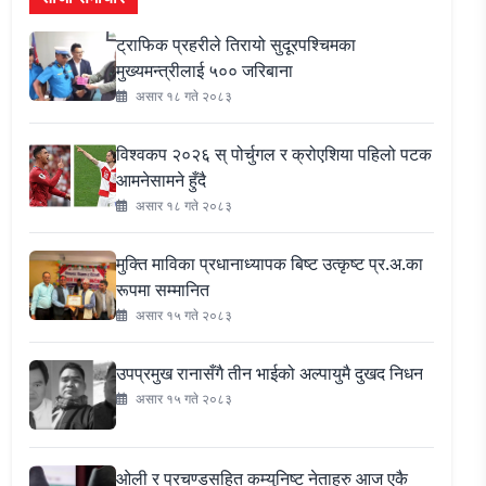
ट्राफिक प्रहरीले तिरायो सुदूरपश्चिमका
मुख्यमन्त्रीलाई ५०० जरिबाना
असार १८ गते २०८३
विश्वकप २०२६ स् पोर्चुगल र क्रोएशिया पहिलो पटक
आमनेसामने हुँदै
असार १८ गते २०८३
मुक्ति माविका प्रधानाध्यापक बिष्ट उत्कृष्ट प्र.अ.का
रूपमा सम्मानित
असार १५ गते २०८३
उपप्रमुख रानासँगै तीन भाईको अल्पायुमै दुखद निधन
असार १५ गते २०८३
ओली र प्रचण्डसहित कम्युनिष्ट नेताहरु आज एकै