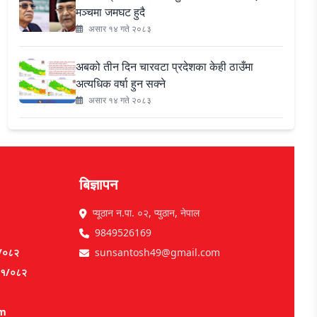
मञ्चमा जमघट हुदै
असार १४ गते २०८३
अबको तीन दिन चारवटा प्रदेशका केही ठाउँमा
अत्यधिक वर्षा हुन सक्ने
असार १४ गते २०८३
बिज्ञापन
प्यूठान न.पा. ०२, प्युठान, नेपाल
9849526169
१/०८२
sunsantosh49@gmail.com
०८१/०८२
om