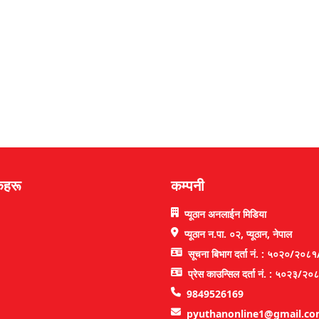
कहरू
कम्पनी
प्यूठान अनलाईन मिडिया
प्यूठान न.पा. ०२, प्यूठान, नेपाल
सूचना बिभाग दर्ता नं. : ५०२०/२०८
प्रेस काउन्सिल दर्ता नं. : ५०२३/२
9849526169
pyuthanonline1@gmail.c