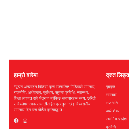
हाम्रो बारेमा
द्रुत लिङ्
‘प्यूठान अनलाइन मिडिया’ द्वारा सञ्चालित मिडियाले समाचार,
गृहपृष्ठ
राजनीति, अर्थतन्त्र, पूर्वाधार, सूचना प्रविधि, स्वास्थ्य,
समाचार
शिक्षा लगायत सबै क्षेत्रका ब्रेकिङ समाचारहरू सत्य, छरितो
राजनीति
र विश्लेषणात्मक सामग्रीसहित प्रस्तुत गर्छ। विश्वसनीय
समाचार दिन यस पोर्टल प्रतिबद्ध छ।
अर्थ-शेयर
स्थानिय-प्रदेश
प्रविधि