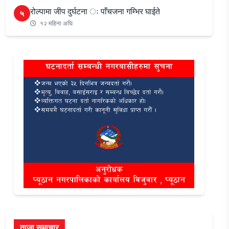
रोल्पामा जीप दुर्घटना ः पाँचजना गम्भिर घाईते
५
१२ महिना अघि
ताजा समाचार