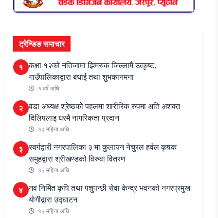
ट्रेन्डिङ समाचार
कक्षा १२को नतिजामा झिमरुक जिल्लामै उत्कृष्ट,
१
गाउँपालिकाद्वारा बधाई तथा शुभकानमना
१ वर्ष अघि
वडा अध्यक्ष श्रेष्ठको पहलमा शारीरिक रुपमा अति अशक्त
२
दिलिपलाइ घरमै नागरिकता प्रदान
१२ महिना अघि
स्वर्गद्वारी नगरपालिका ३ मा कुलायन नेचुरल हर्वल कृषक
३
समुहद्वारा श्रीखण्डको विरुवा वितरण
१२ महिना अघि
नव निर्मित कृषि तथा पशुपन्छी सेवा केन्द्र भवनको नगरप्रमुख
४
योगीद्वारा उद्घाटन
१२ महिना अघि