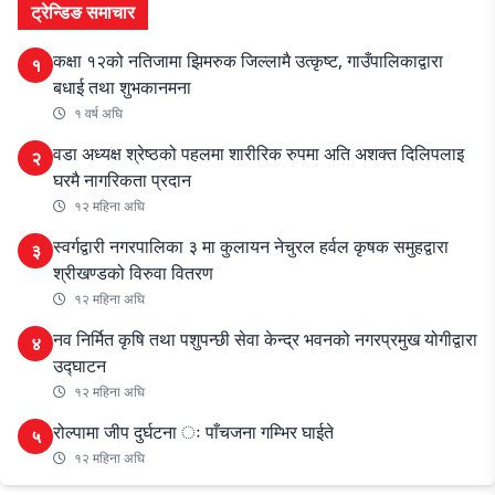
ट्रेन्डिङ समाचार
कक्षा १२को नतिजामा झिमरुक जिल्लामै उत्कृष्ट, गाउँपालिकाद्वारा
१
बधाई तथा शुभकानमना
१ वर्ष अघि
वडा अध्यक्ष श्रेष्ठको पहलमा शारीरिक रुपमा अति अशक्त दिलिपलाइ
२
घरमै नागरिकता प्रदान
१२ महिना अघि
स्वर्गद्वारी नगरपालिका ३ मा कुलायन नेचुरल हर्वल कृषक समुहद्वारा
३
श्रीखण्डको विरुवा वितरण
१२ महिना अघि
नव निर्मित कृषि तथा पशुपन्छी सेवा केन्द्र भवनको नगरप्रमुख योगीद्वारा
४
उद्घाटन
१२ महिना अघि
रोल्पामा जीप दुर्घटना ः पाँचजना गम्भिर घाईते
५
१२ महिना अघि