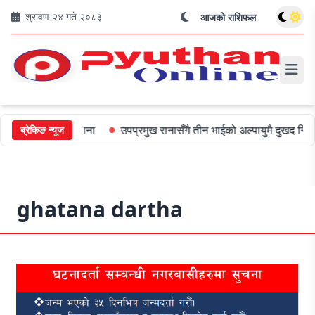
श्रावण २४ गते २०८३
आजको राशिफल
्रीलाई ५०० जरिबाना
उपप्रमुख रानासँगै तीन भाईको अल्पायुमै दुखद निधन
ब्रेकिङ न्यूज
ghatana dartha