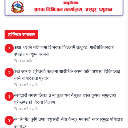
ट्रेन्डिङ समाचार
कक्षा १२को नतिजामा झिमरुक जिल्लामै उत्कृष्ट, गाउँपालिकाद्वारा
१
बधाई तथा शुभकानमना
१ वर्ष अघि
वडा अध्यक्ष श्रेष्ठको पहलमा शारीरिक रुपमा अति अशक्त दिलिपलाइ
२
घरमै नागरिकता प्रदान
१२ महिना अघि
स्वर्गद्वारी नगरपालिका ३ मा कुलायन नेचुरल हर्वल कृषक समुहद्वारा
३
श्रीखण्डको विरुवा वितरण
१२ महिना अघि
नव निर्मित कृषि तथा पशुपन्छी सेवा केन्द्र भवनको नगरप्रमुख योगीद्वारा
४
उद्घाटन