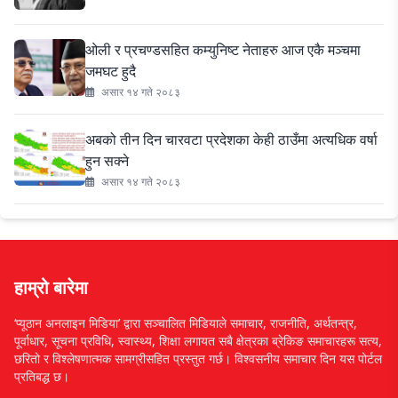
ओली र प्रचण्डसहित कम्युनिष्ट नेताहरु आज एकै मञ्चमा
जमघट हुदै
असार १४ गते २०८३
अबको तीन दिन चारवटा प्रदेशका केही ठाउँमा अत्यधिक वर्षा
हुन सक्ने
असार १४ गते २०८३
हाम्रो बारेमा
‘प्यूठान अनलाइन मिडिया’ द्वारा सञ्चालित मिडियाले समाचार, राजनीति, अर्थतन्त्र,
पूर्वाधार, सूचना प्रविधि, स्वास्थ्य, शिक्षा लगायत सबै क्षेत्रका ब्रेकिङ समाचारहरू सत्य,
छरितो र विश्लेषणात्मक सामग्रीसहित प्रस्तुत गर्छ। विश्वसनीय समाचार दिन यस पोर्टल
प्रतिबद्ध छ।