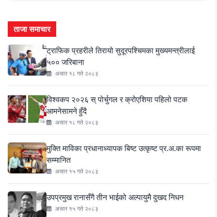
ताजा समाचार
ट्राफिक प्रहरीले तिरायो सुदूरपश्चिमका मुख्यमन्त्रीलाई
५०० जरिबाना
असार १८ गते २०८३
विश्वकप २०२६ स् पोर्चुगल र क्रोएशिया पहिलो पटक
आमनेसामने हुँदै
असार १८ गते २०८३
मुक्ति माविका प्रधानाध्यापक बिष्ट उत्कृष्ट प्र.अ.का रूपमा
सम्मानित
असार १५ गते २०८३
उपप्रमुख रानासँगै तीन भाईको अल्पायुमै दुखद निधन
असार १५ गते २०८३