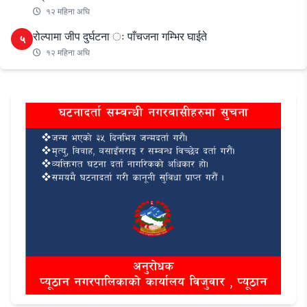
१२ महिना अघि
रोल्पामा जीप दुर्घटना ः पाँचजना गम्भिर घाईते
५
१२ महिना अघि