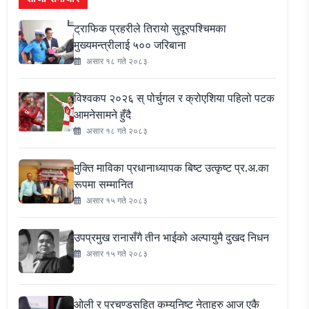
ट्राफिक प्रहरीले तिरायो सुदूरपश्चिमका
मुख्यमन्त्रीलाई ५०० जरिबाना
असार १८ गते २०८३
विश्वकप २०२६ स् पोर्चुगल र क्रोएशिया पहिलो पटक
आमनेसामने हुँदै
असार १८ गते २०८३
मुक्ति माविका प्रधानाध्यापक बिष्ट उत्कृष्ट प्र.अ.का
रूपमा सम्मानित
असार १५ गते २०८३
उपप्रमुख रानासँगै तीन भाईको अल्पायुमै दुखद निधन
असार १५ गते २०८३
ओली र प्रचण्डसहित कम्युनिष्ट नेताहरु आज एकै