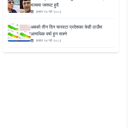
मञ्चमा जमघट हुदै
असार १४ गते २०८३
अबको तीन दिन चारवटा प्रदेशका केही ठाउँमा
अत्यधिक वर्षा हुन सक्ने
असार १४ गते २०८३