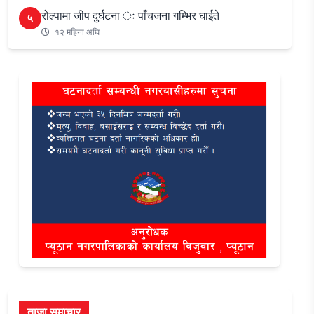
रोल्पामा जीप दुर्घटना ः पाँचजना गम्भिर घाईते
५
१२ महिना अघि
ताजा समाचार