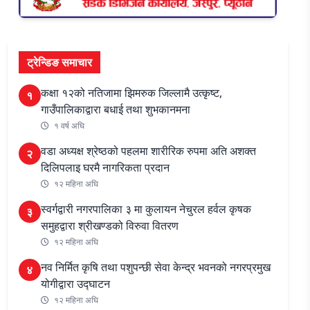
ट्रेन्डिङ समाचार
कक्षा १२को नतिजामा झिमरुक जिल्लामै उत्कृष्ट,
१
गाउँपालिकाद्वारा बधाई तथा शुभकानमना
१ वर्ष अघि
वडा अध्यक्ष श्रेष्ठको पहलमा शारीरिक रुपमा अति अशक्त
२
दिलिपलाइ घरमै नागरिकता प्रदान
१२ महिना अघि
स्वर्गद्वारी नगरपालिका ३ मा कुलायन नेचुरल हर्वल कृषक
३
समुहद्वारा श्रीखण्डको विरुवा वितरण
१२ महिना अघि
नव निर्मित कृषि तथा पशुपन्छी सेवा केन्द्र भवनको नगरप्रमुख
४
योगीद्वारा उद्घाटन
१२ महिना अघि