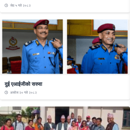
जेठ ५ गते २०८२
दुई एआईजीको सरुवा
असाेज २० गते २०८२