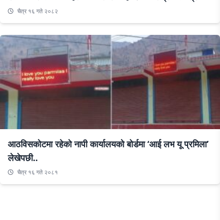
चैत्र १६ गते २०८२
आठविसकोटमा रहेको नापी कार्यालयको बोर्डमा ‘आई लभ यू प्रमिला’
‍‍‍‍‍‍‍‍‍‍‍लेखेपछी..
चैत्र १६ गते २०८१