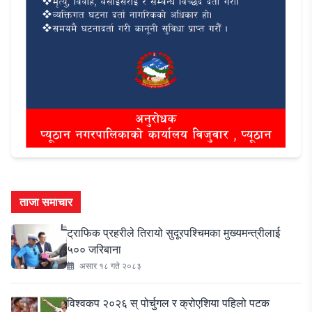
ताजा समाचार
ट्राफिक प्रहरीले तिरायो सुदूरपश्चिमका मुख्यमन्त्रीलाई
५०० जरिबाना
असार १८ गते २०८३
विश्वकप २०२६ स् पोर्चुगल र क्रोएशिया पहिलो पटक