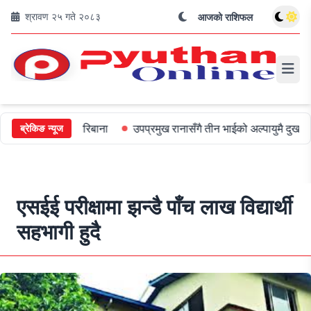
श्रावण २५ गते २०८३
आजको राशिफल
लाई ५०० जरिबाना
उपप्रमुख रानासँगै तीन भाईको अल्पायुमै दुखद निधन
ओ
ब्रेकिङ न्यूज
एसईई परीक्षामा झन्डै पाँच लाख विद्यार्थी
सहभागी हुदै