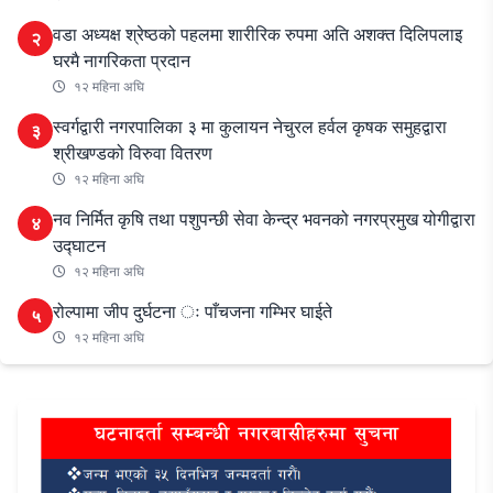
वडा अध्यक्ष श्रेष्ठको पहलमा शारीरिक रुपमा अति अशक्त दिलिपलाइ
२
घरमै नागरिकता प्रदान
१२ महिना अघि
स्वर्गद्वारी नगरपालिका ३ मा कुलायन नेचुरल हर्वल कृषक समुहद्वारा
३
श्रीखण्डको विरुवा वितरण
१२ महिना अघि
नव निर्मित कृषि तथा पशुपन्छी सेवा केन्द्र भवनको नगरप्रमुख योगीद्वारा
४
उद्घाटन
१२ महिना अघि
रोल्पामा जीप दुर्घटना ः पाँचजना गम्भिर घाईते
५
१२ महिना अघि