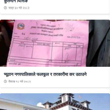
कुलमान घिसिङ
भाद्र ३० गते २०८२
प्यूठान नगरपालिकाले फलफूल र तरकारीमा कर उठाउने
वैशाख १८ गते २०८२