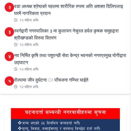
वडा अध्यक्ष श्रेष्ठको पहलमा शारीरिक रुपमा अति अशक्त दिलिपलाइ
२
घरमै नागरिकता प्रदान
१२ महिना अघि
स्वर्गद्वारी नगरपालिका ३ मा कुलायन नेचुरल हर्वल कृषक समुहद्वारा
३
श्रीखण्डको विरुवा वितरण
१२ महिना अघि
नव निर्मित कृषि तथा पशुपन्छी सेवा केन्द्र भवनको नगरप्रमुख योगीद्वारा
४
उद्घाटन
१२ महिना अघि
रोल्पामा जीप दुर्घटना ः पाँचजना गम्भिर घाईते
५
१२ महिना अघि