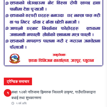
ट्रेन्डिङ समाचार
कक्षा १२को नतिजामा झिमरुक जिल्लामै उत्कृष्ट, गाउँपालिकाद्वारा
१
बधाई तथा शुभकानमना
१ वर्ष अघि