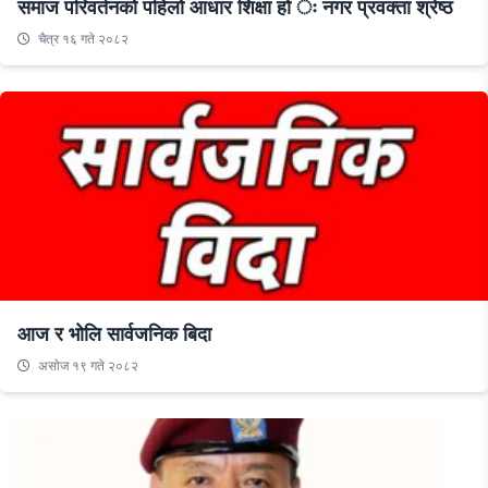
समाज परिवर्तनको पहिलो आधार शिक्षा हो ः नगर प्रवक्ता श्रेष्ठ
चैत्र १६ गते २०८२
आज र भोलि सार्वजनिक बिदा
असाेज १९ गते २०८२