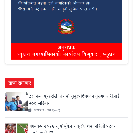
ताजा समाचार
ट्राफिक प्रहरीले तिरायो सुदूरपश्चिमका मुख्यमन्त्रीलाई
५०० जरिबाना
असार १८ गते २०८३
विश्वकप २०२६ स् पोर्चुगल र क्रोएशिया पहिलो पटक