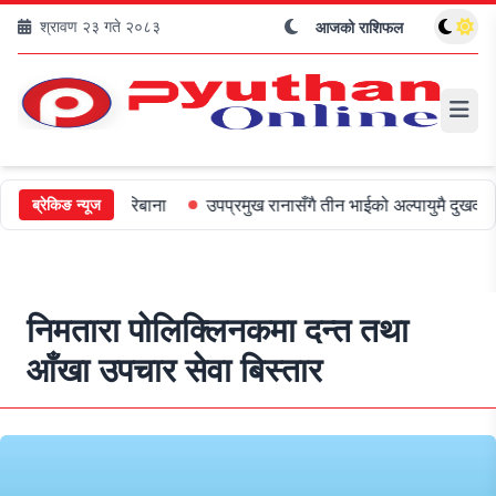
श्रावण २३ गते २०८३
आजको राशिफल
ई ५०० जरिबाना
उपप्रमुख रानासँगै तीन भाईको अल्पायुमै दुखद निधन
ओल
ब्रेकिङ न्यूज
निमतारा पोलिक्लिनकमा दन्त तथा
आँखा उपचार सेवा बिस्तार