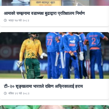
आमाको सम्झनामा वडाध्यक्ष बुढाद्वारा प्रतिक्षालय निर्माण
भाद्र १७ गते २०८२
टी–२० शृङ्खलामा भारतले दक्षिण अफ्रिकालाई हराय
मंसिर २९ गते २०८२