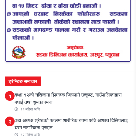
ट्रेन्डिङ समाचार
कक्षा १२को नतिजामा झिमरुक जिल्लामै उत्कृष्ट, गाउँपालिकाद्वारा
१
बधाई तथा शुभकानमना
१२ महिना अघि
वडा अध्यक्ष श्रेष्ठको पहलमा शारीरिक रुपमा अति अशक्त दिलिपलाइ
२
घरमै नागरिकता प्रदान
१२ महिना अघि