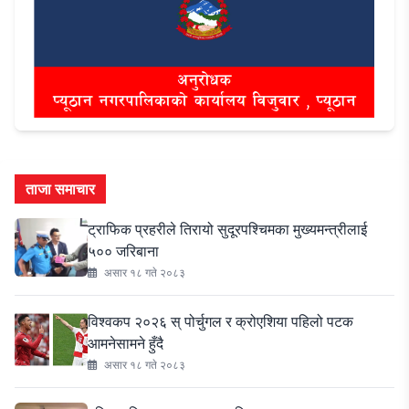
ताजा समाचार
ट्राफिक प्रहरीले तिरायो सुदूरपश्चिमका मुख्यमन्त्रीलाई
५०० जरिबाना
असार १८ गते २०८३
विश्वकप २०२६ स् पोर्चुगल र क्रोएशिया पहिलो पटक
आमनेसामने हुँदै
असार १८ गते २०८३