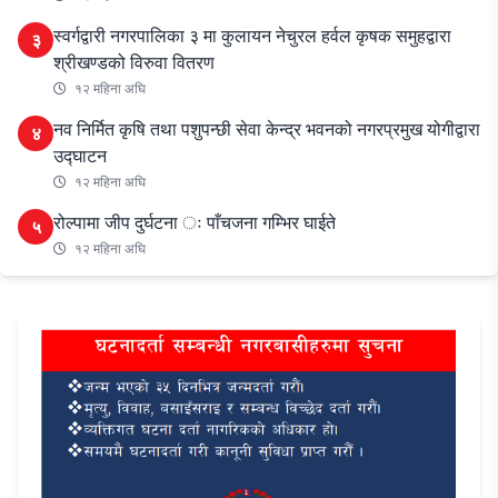
स्वर्गद्वारी नगरपालिका ३ मा कुलायन नेचुरल हर्वल कृषक समुहद्वारा
३
श्रीखण्डको विरुवा वितरण
१२ महिना अघि
नव निर्मित कृषि तथा पशुपन्छी सेवा केन्द्र भवनको नगरप्रमुख योगीद्वारा
४
उद्घाटन
१२ महिना अघि
रोल्पामा जीप दुर्घटना ः पाँचजना गम्भिर घाईते
५
१२ महिना अघि