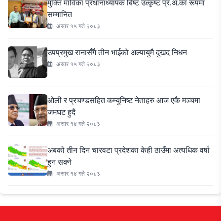
मुक्ति माविका प्रधानाध्यापक बिष्ट उत्कृष्ट प्र.अ.का रूपमा
सम्मानित
असार १५ गते २०८३
उपप्रमुख रानासँगै तीन भाईको अल्पायुमै दुखद निधन
असार १५ गते २०८३
ओली र प्रचण्डसहित कम्युनिष्ट नेताहरु आज एकै मञ्चमा
जमघट हुदै
असार १४ गते २०८३
अबको तीन दिन चारवटा प्रदेशका केही ठाउँमा अत्यधिक वर्षा
हुन सक्ने
असार १४ गते २०८३