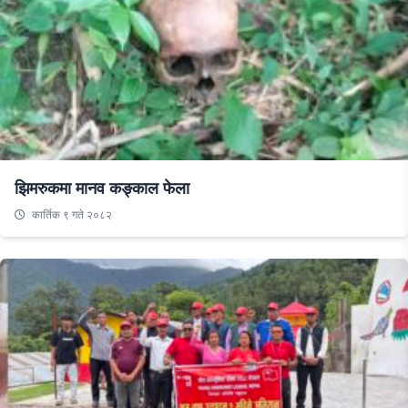
झिमरुकमा मानव कङ्काल फेला
कार्तिक ९ गते २०८२