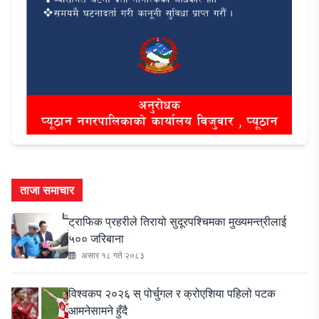
ताजा समाचार
ट्राफिक प्रहरीले तिरायो सुदूरपश्चिमका मुख्यमन्त्रीलाई
५०० जरिबाना
असार १८ गते २०८३
विश्वकप २०२६ स् पोर्चुगल र क्रोएशिया पहिलो पटक
आमनेसामने हुँदै