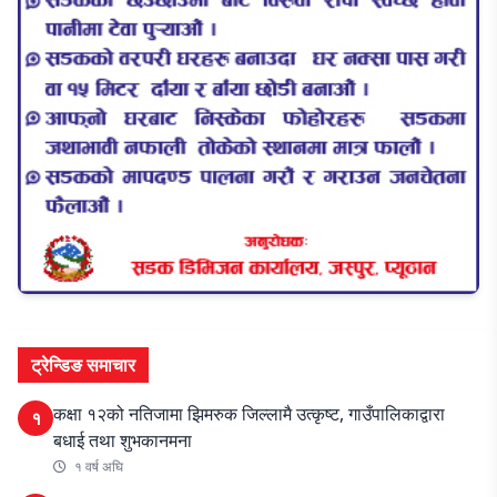
ट्रेन्डिङ समाचार
कक्षा १२को नतिजामा झिमरुक जिल्लामै उत्कृष्ट, गाउँपालिकाद्वारा
१
बधाई तथा शुभकानमना
१ वर्ष अघि