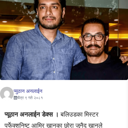
प्युठान अनलाईन
चैत्र ९ गते २०८१
प्यूठान अनलाईन डेक्स ।
बलिउडका मिस्टर
पर्फेक्शनिष्ट
आमिर खान
का छोरा जुनैद खानले