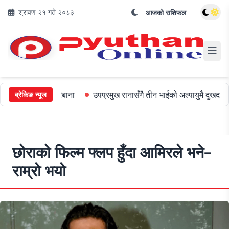
श्रावण २१ गते २०८३
आजको राशिफल
 ५०० जरिबाना
उपप्रमुख रानासँगै तीन भाईको अल्पायुमै दुखद निधन
ओली
ब्रेकिङ न्यूज
छोराको फिल्म फ्लप हुँदा आमिरले भने–
राम्रो भयो