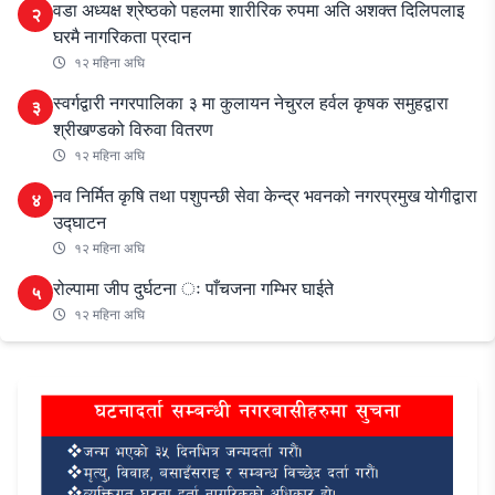
वडा अध्यक्ष श्रेष्ठको पहलमा शारीरिक रुपमा अति अशक्त दिलिपलाइ
२
घरमै नागरिकता प्रदान
१२ महिना अघि
स्वर्गद्वारी नगरपालिका ३ मा कुलायन नेचुरल हर्वल कृषक समुहद्वारा
३
श्रीखण्डको विरुवा वितरण
१२ महिना अघि
नव निर्मित कृषि तथा पशुपन्छी सेवा केन्द्र भवनको नगरप्रमुख योगीद्वारा
४
उद्घाटन
१२ महिना अघि
रोल्पामा जीप दुर्घटना ः पाँचजना गम्भिर घाईते
५
१२ महिना अघि