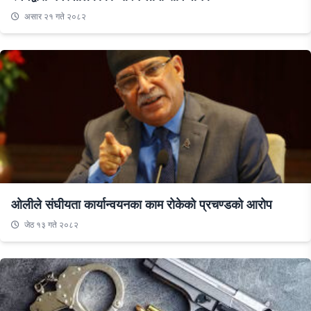
असार २१ गते २०८२
ओलीले संघीयता कार्यान्वयनका काम रोकेको प्रचण्डको आरोप
जेठ १३ गते २०८२