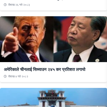
वैशाख २६ गते २०८३
अमेरिकाले चीनलाई सिध्याउन २४५ कर प्रतिशत लगायो
वैशाख ४ गते २०८२