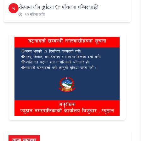
रोल्पामा जीप दुर्घटना ः पाँचजना गम्भिर घाईते
५
१२ महिना अघि
ताजा समाचार