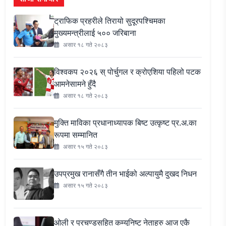
ट्राफिक प्रहरीले तिरायो सुदूरपश्चिमका
मुख्यमन्त्रीलाई ५०० जरिबाना
असार १८ गते २०८३
विश्वकप २०२६ स् पोर्चुगल र क्रोएशिया पहिलो पटक
आमनेसामने हुँदै
असार १८ गते २०८३
मुक्ति माविका प्रधानाध्यापक बिष्ट उत्कृष्ट प्र.अ.का
रूपमा सम्मानित
असार १५ गते २०८३
उपप्रमुख रानासँगै तीन भाईको अल्पायुमै दुखद निधन
असार १५ गते २०८३
ओली र प्रचण्डसहित कम्युनिष्ट नेताहरु आज एकै