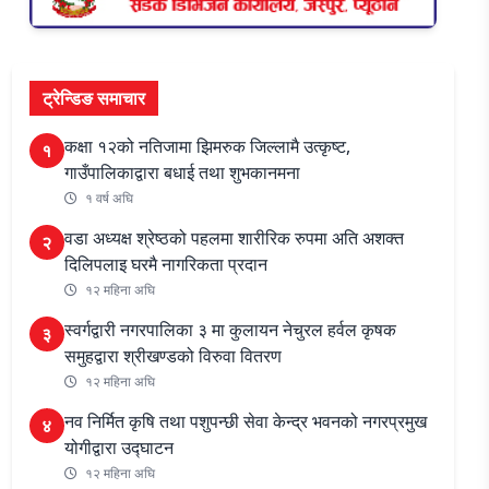
ट्रेन्डिङ समाचार
कक्षा १२को नतिजामा झिमरुक जिल्लामै उत्कृष्ट,
१
गाउँपालिकाद्वारा बधाई तथा शुभकानमना
१ वर्ष अघि
वडा अध्यक्ष श्रेष्ठको पहलमा शारीरिक रुपमा अति अशक्त
२
दिलिपलाइ घरमै नागरिकता प्रदान
१२ महिना अघि
स्वर्गद्वारी नगरपालिका ३ मा कुलायन नेचुरल हर्वल कृषक
३
समुहद्वारा श्रीखण्डको विरुवा वितरण
१२ महिना अघि
नव निर्मित कृषि तथा पशुपन्छी सेवा केन्द्र भवनको नगरप्रमुख
४
योगीद्वारा उद्घाटन
१२ महिना अघि