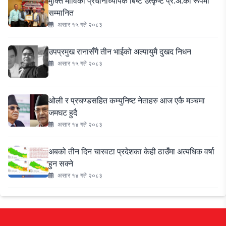
मुक्ति माविका प्रधानाध्यापक बिष्ट उत्कृष्ट प्र.अ.का रूपमा
सम्मानित
असार १५ गते २०८३
उपप्रमुख रानासँगै तीन भाईको अल्पायुमै दुखद निधन
असार १५ गते २०८३
ओली र प्रचण्डसहित कम्युनिष्ट नेताहरु आज एकै मञ्चमा
जमघट हुदै
असार १४ गते २०८३
अबको तीन दिन चारवटा प्रदेशका केही ठाउँमा अत्यधिक वर्षा
हुन सक्ने
असार १४ गते २०८३