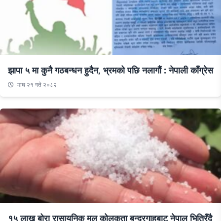
झापा ५ मा कुनै गठबन्धन हुदैन, भ्रमको पछि नलागौं : नेपाली काँग्रेस
माघ २१ गते २०८२
१५ लाख बोरा रासायनिक मल कोलकता बन्दरगाहबाट नेपाल भित्रिँदै