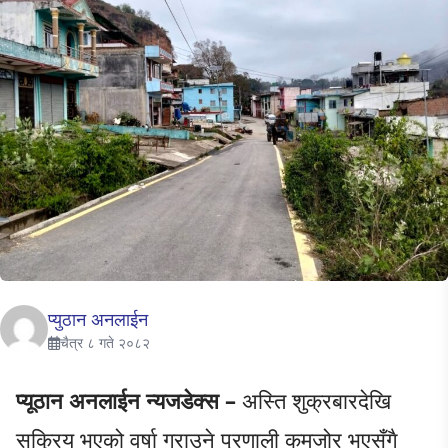
प्युठान अनलाईन
चैत्र ८ गते २०८२
प्यूठान अनलाईन न्यजडेक्स –
अस्ति शुक्रबारदेखि
सक्रिय भएको वर्षा गराउने प्रणाली कमजोर भएसँगै