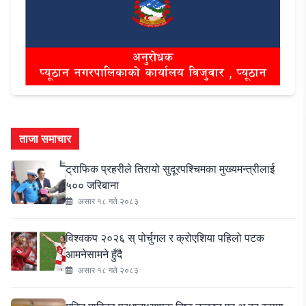
ताजा समाचार
ट्राफिक प्रहरीले तिरायो सुदूरपश्चिमका मुख्यमन्त्रीलाई
५०० जरिबाना
असार १८ गते २०८३
विश्वकप २०२६ स् पोर्चुगल र क्रोएशिया पहिलो पटक
आमनेसामने हुँदै
असार १८ गते २०८३