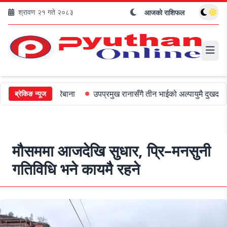
श्रावण २१ गते २०८३
आजको राशिफल
 ५०० जरिबाना
उपप्रमुख रानासँगै तीन भाईको अल्पायुमै दुखद निधन
ओली
ब्रेकिङ न्यूज
मौसममा आजदेखि सुधार, प्रि–मनसुनी
गतिविधि भने कायमै रहने