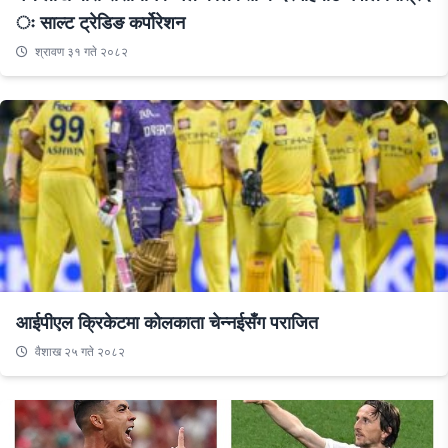
ः साल्ट ट्रेडिङ कर्पोरेशन
श्रावण ३१ गते २०८२
आईपीएल क्रिकेटमा कोलकाता चेन्नईसँग पराजित
वैशाख २५ गते २०८२