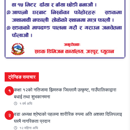
ट्रेन्डिङ समाचार
कक्षा १२को नतिजामा झिमरुक जिल्लामै उत्कृष्ट, गाउँपालिकाद्वारा
१
बधाई तथा शुभकानमना
१ वर्ष अघि
वडा अध्यक्ष श्रेष्ठको पहलमा शारीरिक रुपमा अति अशक्त दिलिपलाइ
२
घरमै नागरिकता प्रदान
१२ महिना अघि