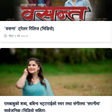
`वसन्त´ ट्रेलर रिलिज (भिडियो)
चैत्र ९ गते २०८१
रामबाबुको शब्द, बबिना भट्टराईको स्वर तथा संगीतमा ‘सपनीमा’
सार्वजनिक (भिडियो सहित)