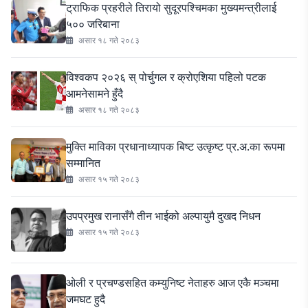
ट्राफिक प्रहरीले तिरायो सुदूरपश्चिमका मुख्यमन्त्रीलाई
५०० जरिबाना
असार १८ गते २०८३
विश्वकप २०२६ स् पोर्चुगल र क्रोएशिया पहिलो पटक
आमनेसामने हुँदै
असार १८ गते २०८३
मुक्ति माविका प्रधानाध्यापक बिष्ट उत्कृष्ट प्र.अ.का रूपमा
सम्मानित
असार १५ गते २०८३
उपप्रमुख रानासँगै तीन भाईको अल्पायुमै दुखद निधन
असार १५ गते २०८३
ओली र प्रचण्डसहित कम्युनिष्ट नेताहरु आज एकै मञ्चमा
जमघट हुदै