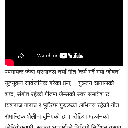
पपगायक जेम्स प्रधानले नयाँ गीत ‘कर्म गर्दै गयो जोबन’
युट्युवमा सार्वजनिक गरेका छन् । गुञ्जन खनालको
शब्द, संगीत रहेको गीतमा जेम्सको स्वर समावेश छ
lयशराज गाराच र छुल्ठिम गुरुङको अभिनय रहेको गीत
रोमान्टिक शैलीमा बुनिएको छ । रोहिया महर्जनको
कोरियोग्राफी, सुव्रत आचार्यको भिडियो निर्देशन यसमा