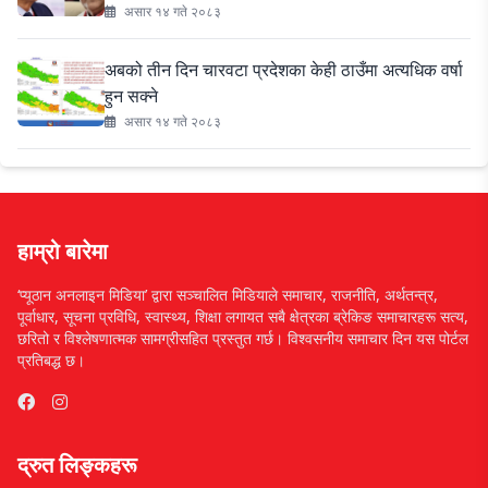
असार १४ गते २०८३
अबको तीन दिन चारवटा प्रदेशका केही ठाउँमा अत्यधिक वर्षा
हुन सक्ने
असार १४ गते २०८३
हाम्रो बारेमा
‘प्यूठान अनलाइन मिडिया’ द्वारा सञ्चालित मिडियाले समाचार, राजनीति, अर्थतन्त्र,
पूर्वाधार, सूचना प्रविधि, स्वास्थ्य, शिक्षा लगायत सबै क्षेत्रका ब्रेकिङ समाचारहरू सत्य,
छरितो र विश्लेषणात्मक सामग्रीसहित प्रस्तुत गर्छ। विश्वसनीय समाचार दिन यस पोर्टल
प्रतिबद्ध छ।
द्रुत लिङ्कहरू