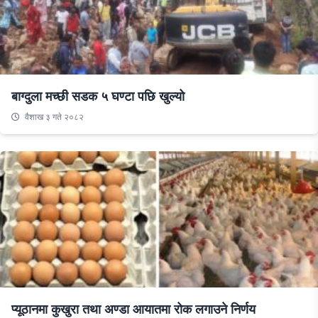
बाग्दुला मच्छी सडक ५ घण्टा पछि खुल्यो
वैशाख ३ गते २०८२
प्यूठानमा कुखुरा तथा अण्डा आयातमा रोक लगाउने निर्णय