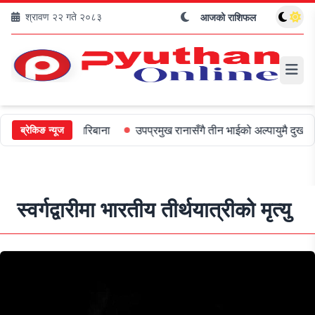
श्रावण २२ गते २०८३
आजको राशिफल
लाई ५०० जरिबाना
उपप्रमुख रानासँगै तीन भाईको अल्पायुमै दुखद निधन
ओ
ब्रेकिङ न्यूज
स्वर्गद्वारीमा भारतीय तीर्थयात्रीको मृत्यु