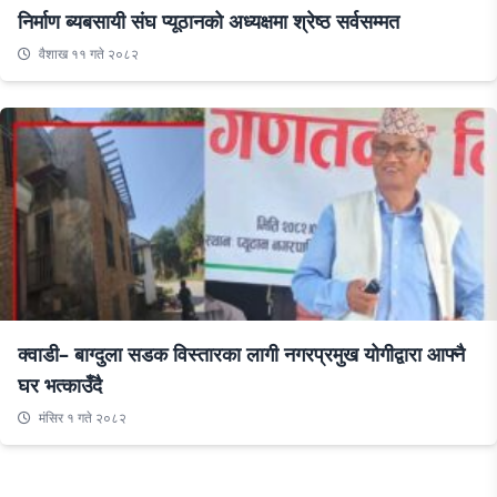
निर्माण ब्यबसायी संघ प्यूठानको अध्यक्षमा श्रेष्ठ सर्वसम्मत
वैशाख ११ गते २०८२
क्वाडी– बाग्दुला सडक विस्तारका लागी नगरप्रमुख योगीद्वारा आफ्नै
घर भत्काउँदै
मंसिर १ गते २०८२