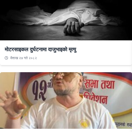
मोटरसाइकल दुर्घटनामा दाजुभाइको मृत्यु
वैशाख २७ गते २०८२