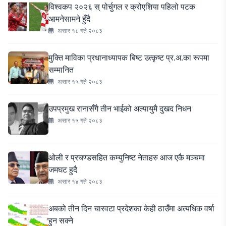
विश्वकप २०२६ स् पोर्चुगल र क्रोएशिया पहिलो पटक
आमनेसामने हुँदै
असार १८ गते २०८३
मुक्ति माविका प्रधानाध्यापक बिष्ट उत्कृष्ट प्र.अ.का रूपमा
सम्मानित
असार १५ गते २०८३
उपप्रमुख रानासँगै तीन भाईको अल्पायुमै दुखद निधन
असार १५ गते २०८३
ओली र प्रचण्डसहित कम्युनिष्ट नेताहरु आज एकै मञ्चमा
जमघट हुदै
असार १४ गते २०८३
अबको तीन दिन चारवटा प्रदेशका केही ठाउँमा अत्यधिक वर्षा
हुन सक्ने