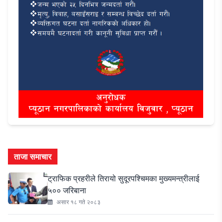
ताजा समाचार
ट्राफिक प्रहरीले तिरायो सुदूरपश्चिमका मुख्यमन्त्रीलाई
५०० जरिबाना
असार १८ गते २०८३