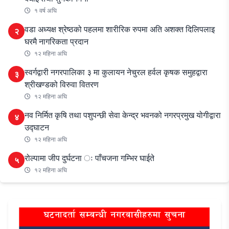
१ वर्ष अघि
वडा अध्यक्ष श्रेष्ठको पहलमा शारीरिक रुपमा अति अशक्त दिलिपलाइ
२
घरमै नागरिकता प्रदान
१२ महिना अघि
स्वर्गद्वारी नगरपालिका ३ मा कुलायन नेचुरल हर्वल कृषक समुहद्वारा
३
श्रीखण्डको विरुवा वितरण
१२ महिना अघि
नव निर्मित कृषि तथा पशुपन्छी सेवा केन्द्र भवनको नगरप्रमुख योगीद्वारा
४
उद्घाटन
१२ महिना अघि
रोल्पामा जीप दुर्घटना ः पाँचजना गम्भिर घाईते
५
१२ महिना अघि