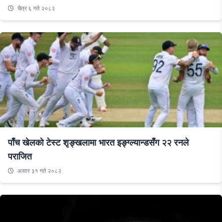
चैत्र ६ गते २०८२
पाँच खेलको टेस्ट शृङ्खलामा भारत इङ्ग्ल्यान्डसँग २२ रनले
पराजित
असार ३१ गते २०८२