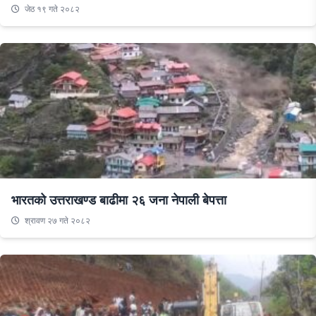
जेठ १९ गते २०८२
भारतको उत्तराखण्ड बाढीमा २६ जना नेपाली बेपत्ता
श्रावण २७ गते २०८२