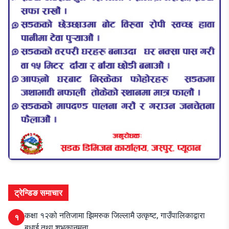
ट्रेन्डिङ समाचार
कक्षा १२को नतिजामा झिमरुक जिल्लामै उत्कृष्ट, गाउँपालिकाद्वारा
१
बधाई तथा शुभकानमना