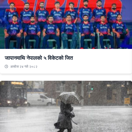
जापानमाथि नेपालको ५ विकेटको जित
असाेज २४ गते २०८२