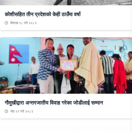
कोशीसहित तीन प्रदेशको केही ठाउँमा वर्षा
वैशाख १८ गते २०८२
गौमुखीद्वारा अन्तरजातीय विवाह गरेका जोडीलाई सम्मान
जेठ २२ गते २०८२