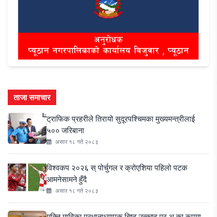
ताजा समाचार
ट्राफिक प्रहरीले तिरायो सुदूरपश्चिमका मुख्यमन्त्रीलाई
५०० जरिबाना
असार १८ गते २०८३
विश्वकप २०२६ स् पोर्चुगल र क्रोएशिया पहिलो पटक
आमनेसामने हुँदै
असार १८ गते २०८३
मुक्ति माविका प्रधानाध्यापक बिष्ट उत्कृष्ट प्र.अ.का रूपमा