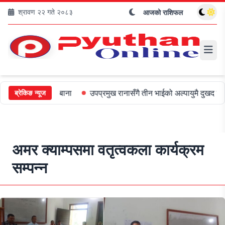
श्रावण २२ गते २०८३
आजको राशिफल
५०० जरिबाना
उपप्रमुख रानासँगै तीन भाईको अल्पायुमै दुखद निधन
ओली 
ब्रेकिङ न्यूज
अमर क्याम्पसमा वतृत्वकला कार्यक्रम
सम्पन्न