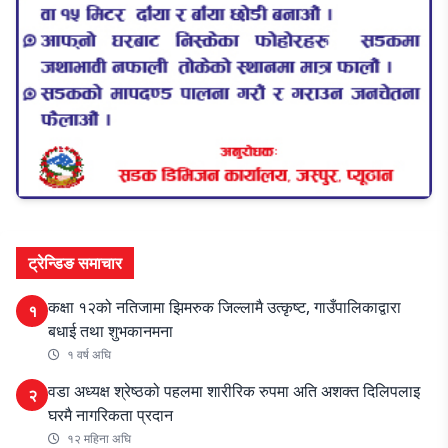
ट्रेन्डिङ समाचार
कक्षा १२को नतिजामा झिमरुक जिल्लामै उत्कृष्ट, गाउँपालिकाद्वारा
१
बधाई तथा शुभकानमना
१ वर्ष अघि
वडा अध्यक्ष श्रेष्ठको पहलमा शारीरिक रुपमा अति अशक्त दिलिपलाइ
२
घरमै नागरिकता प्रदान
१२ महिना अघि