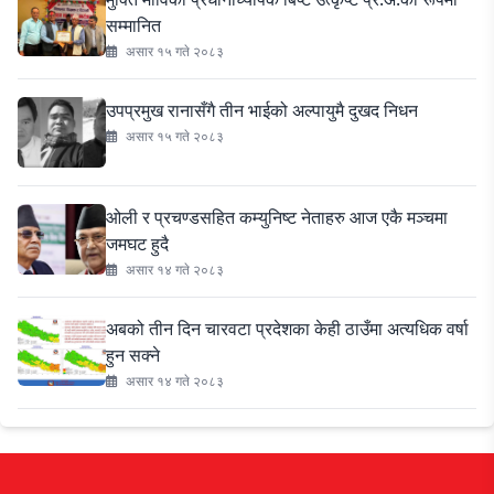
सम्मानित
असार १५ गते २०८३
उपप्रमुख रानासँगै तीन भाईको अल्पायुमै दुखद निधन
असार १५ गते २०८३
ओली र प्रचण्डसहित कम्युनिष्ट नेताहरु आज एकै मञ्चमा
जमघट हुदै
असार १४ गते २०८३
अबको तीन दिन चारवटा प्रदेशका केही ठाउँमा अत्यधिक वर्षा
हुन सक्ने
असार १४ गते २०८३