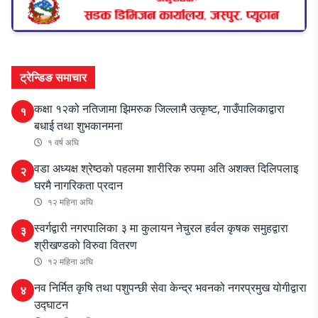
ट्रेन्डिङ समाचार
कक्षा १२को नतिजामा झिमरुक जिल्लामै उत्कृष्ट, गाउँपालिकाद्वारा
१
बधाई तथा शुभकानमना
१ वर्ष अघि
वडा अध्यक्ष श्रेष्ठको पहलमा शारीरिक रुपमा अति अशक्त दिलिपलाइ
२
घरमै नागरिकता प्रदान
१२ महिना अघि
स्वर्गद्वारी नगरपालिका ३ मा कुलायन नेचुरल हर्वल कृषक समुहद्वारा
३
श्रीखण्डको विरुवा वितरण
१२ महिना अघि
नव निर्मित कृषि तथा पशुपन्छी सेवा केन्द्र भवनको नगरप्रमुख योगीद्वारा
४
उद्घाटन