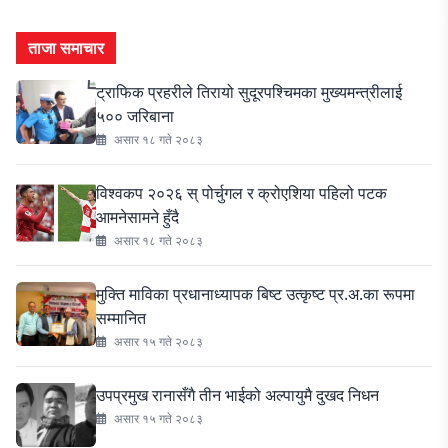
ताजा समाचार
ट्राफिक प्रहरीले तिरायो सुदूरपश्चिमका मुख्यमन्त्रीलाई
५०० जरिबाना
असार १८ गते २०८३
विश्वकप २०२६ स् पोर्चुगल र क्रोएशिया पहिलो पटक
आमनेसामने हुँदै
असार १८ गते २०८३
मुक्ति माविका प्रधानाध्यापक बिष्ट उत्कृष्ट प्र.अ.का रूपमा
सम्मानित
असार १५ गते २०८३
उपप्रमुख रानासँगै तीन भाईको अल्पायुमै दुखद निधन
असार १५ गते २०८३