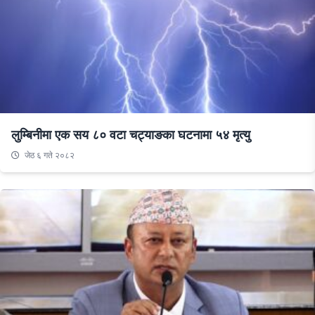
लुम्बिनीमा एक सय ८० वटा चट्याङका घटनामा ५४ मृत्यु
जेठ ६ गते २०८२