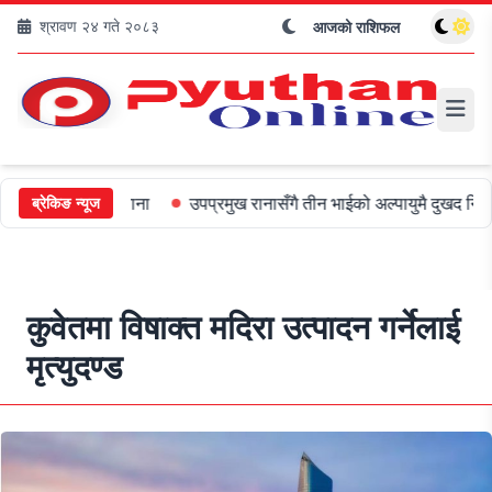
श्रावण २४ गते २०८३
आजको राशिफल
०० जरिबाना
उपप्रमुख रानासँगै तीन भाईको अल्पायुमै दुखद निधन
ओली र
ब्रेकिङ न्यूज
कुवेतमा विषाक्त मदिरा उत्पादन गर्नेलाई
मृत्युदण्ड