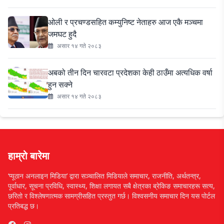
ओली र प्रचण्डसहित कम्युनिष्ट नेताहरु आज एकै मञ्चमा
जमघट हुदै
असार १४ गते २०८३
अबको तीन दिन चारवटा प्रदेशका केही ठाउँमा अत्यधिक वर्षा
हुन सक्ने
असार १४ गते २०८३
हाम्रो बारेमा
‘प्यूठान अनलाइन मिडिया’ द्वारा सञ्चालित मिडियाले समाचार, राजनीति, अर्थतन्त्र,
पूर्वाधार, सूचना प्रविधि, स्वास्थ्य, शिक्षा लगायत सबै क्षेत्रका ब्रेकिङ समाचारहरू सत्य,
छरितो र विश्लेषणात्मक सामग्रीसहित प्रस्तुत गर्छ। विश्वसनीय समाचार दिन यस पोर्टल
प्रतिबद्ध छ।