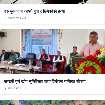
एक युवकद्वारा आफ्नै बुवा र छिमेकीको हत्या
जेठ २३ गते २०८२
माण्डवी पूर्ण खोप सुनिश्चिता तथा दिगोपना पालिका घोषणा
जेठ १३ गते २०८२