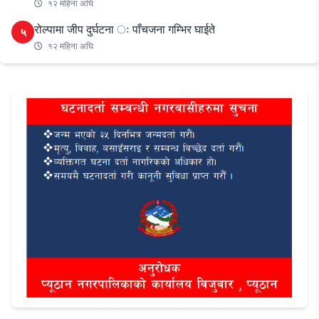
१२ महिना अघि
रोल्पामा जीप दुर्घटना ः पाँचजना गम्भिर घाईते
५
१२ महिना अघि