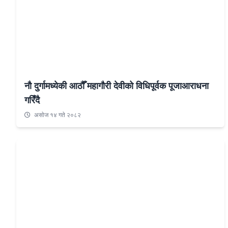
नौ दुर्गामध्येकी आठौँ महागौरी देवीको विधिपूर्वक पूजाआराधना
गरिँदै
असाेज १४ गते २०८२