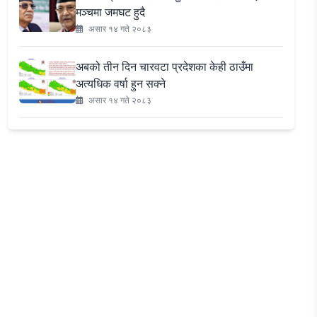
मञ्चमा जमघट हुदै
असार १४ गते २०८३
अबको तीन दिन चारवटा प्रदेशका केही ठाउँमा
अत्यधिक वर्षा हुन सक्ने
असार १४ गते २०८३