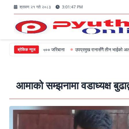
श्रावण २१ गते २०८३
3:01:49 PM
यमन्त्रीलाई ५०० जरिबाना
उपप्रमुख रानासँगै तीन भाईको अल्पायुमै दुखद नि
ब्रेकिङ न्यूज
आमाको सम्झनामा वडाध्यक्ष बुढाद्व