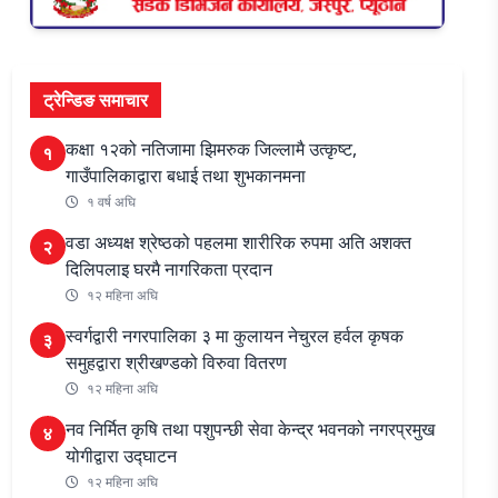
ट्रेन्डिङ समाचार
कक्षा १२को नतिजामा झिमरुक जिल्लामै उत्कृष्ट,
१
गाउँपालिकाद्वारा बधाई तथा शुभकानमना
१ वर्ष अघि
वडा अध्यक्ष श्रेष्ठको पहलमा शारीरिक रुपमा अति अशक्त
२
दिलिपलाइ घरमै नागरिकता प्रदान
१२ महिना अघि
स्वर्गद्वारी नगरपालिका ३ मा कुलायन नेचुरल हर्वल कृषक
३
समुहद्वारा श्रीखण्डको विरुवा वितरण
१२ महिना अघि
नव निर्मित कृषि तथा पशुपन्छी सेवा केन्द्र भवनको नगरप्रमुख
४
योगीद्वारा उद्घाटन
१२ महिना अघि