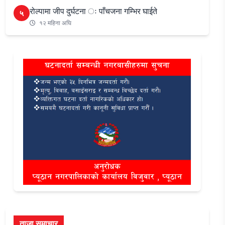
रोल्पामा जीप दुर्घटना ः पाँचजना गम्भिर घाईते
५
१२ महिना अघि
ताजा समाचार