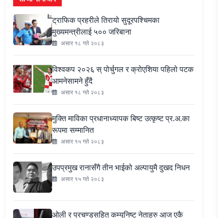
ट्राफिक प्रहरीले तिरायो सुदूरपश्चिमका
मुख्यमन्त्रीलाई ५०० जरिबाना
असार १८ गते २०८३
विश्वकप २०२६ स् पोर्चुगल र क्रोएशिया पहिलो पटक
आमनेसामने हुँदै
असार १८ गते २०८३
मुक्ति माविका प्रधानाध्यापक बिष्ट उत्कृष्ट प्र.अ.का
रूपमा सम्मानित
असार १५ गते २०८३
उपप्रमुख रानासँगै तीन भाईको अल्पायुमै दुखद निधन
असार १५ गते २०८३
ओली र प्रचण्डसहित कम्युनिष्ट नेताहरु आज एकै