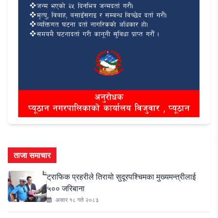
ताजा समाचार
ट्राफिक प्रहरीले तिरायो सुदूरपश्चिमका मुख्यमन्त्रीलाई
५०० जरिबाना
असार १८ गते २०८३