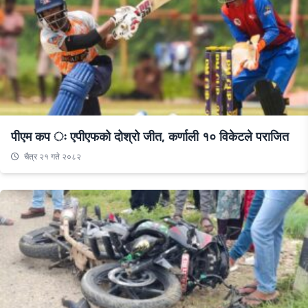
पीएम कप ः एपीएफको दोश्रो जीत, कर्णाली १० विकेटले पराजित
चैत्र २१ गते २०८२