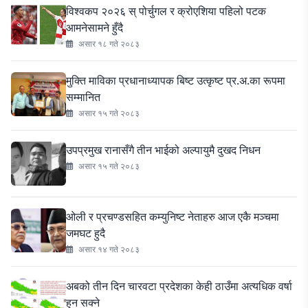
विश्वकप २०२६ स् पोर्चुगल र क्रोएशिया पहिलो पटक
आमनेसामने हुँदै
असार १८ गते २०८३
मुक्ति माविका प्रधानाध्यापक बिष्ट उत्कृष्ट प्र.अ.का रूपमा
सम्मानित
असार १५ गते २०८३
उपप्रमुख रानासँगै तीन भाईको अल्पायुमै दुखद निधन
असार १५ गते २०८३
ओली र प्रचण्डसहित कम्युनिष्ट नेताहरु आज एकै मञ्चमा
जमघट हुदै
असार १४ गते २०८३
अबको तीन दिन चारवटा प्रदेशका केही ठाउँमा अत्यधिक वर्षा
हुन सक्ने