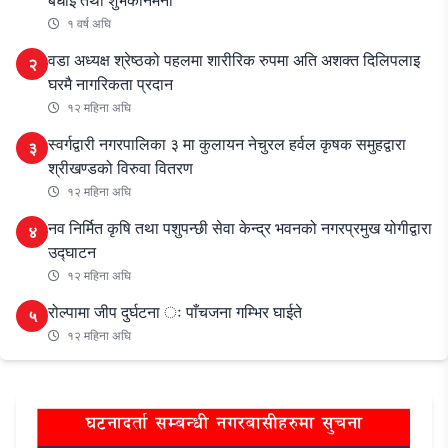
बधाई तथा शुभकानमना
१ वर्ष अघि
वडा अध्यक्ष श्रेष्ठको पहलमा शारीरिक रुपमा अति अशक्त दिलिपलाइ
२
घरमै नागरिकता प्रदान
१२ महिना अघि
स्वर्गद्वारी नगरपालिका ३ मा कुलायन नेचुरल हर्वल कृषक समुहद्वारा
३
श्रीखण्डको विरुवा वितरण
१२ महिना अघि
नव निर्मित कृषि तथा पशुपन्छी सेवा केन्द्र भवनको नगरप्रमुख योगीद्वारा
४
उद्घाटन
१२ महिना अघि
रोल्पामा जीप दुर्घटना ः पाँचजना गम्भिर घाईते
५
१२ महिना अघि