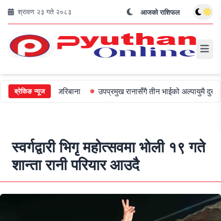
श्रावण २३ गते २०८३
आजको राशिफल
लाई ५०० जरिबाना
उपप्रमुख रानासँगै तीन भाईको अल्पायुमै दुखद निधन
ब्रेकिङ न्यूज
स्वर्गद्वारी भिगृ महोत्सवमा भोली १९ गते
शान्ता रानी परियार आउदै