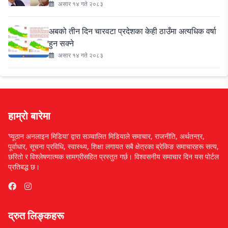
असार १४ गते २०८३
अबको तीन दिन चारवटा प्रदेशका केही ठाउँमा अत्यधिक वर्षा
हुन सक्ने
असार १४ गते २०८३
हाम्रो बारेमा
‘प्यूठान अनलाइन मिडिया’ द्वारा सञ्चालित मिडियाले समाचार, राजनीति, अर्थतन्त्र,
पूर्वाधार, सूचना प्रविधि, स्वास्थ्य, शिक्षा लगायत सबै क्षेत्रका ब्रेकिङ समाचारहरू सत्य,
छरितो र विश्लेषणात्मक सामग्रीसहित प्रस्तुत गर्छ। विश्वसनीय समाचार दिन यस पोर्टल
प्रतिबद्ध छ।
द्रुत लिङ्कहरू