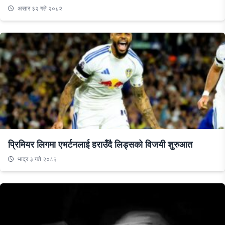
असार ३२ गते २०८२
प्रिमियर लिगमा एभर्टनलाई हराउँदै लिड्सको विजयी शुरुआत
भाद्र ३ गते २०८२