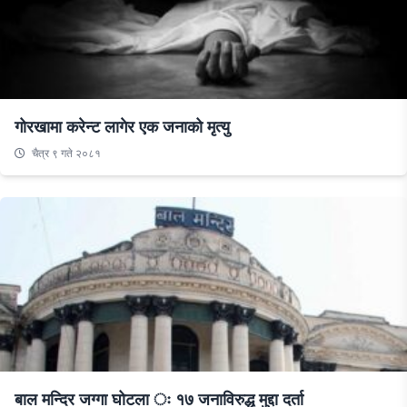
गोरखामा करेन्ट लागेर एक जनाको मृत्यु
चैत्र ९ गते २०८१
बाल मन्दिर जग्गा घोटला ः १७ जनाविरुद्ध मुद्दा दर्ता