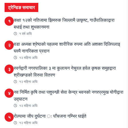
ट्रेन्डिङ समाचार
कक्षा १२को नतिजामा झिमरुक जिल्लामै उत्कृष्ट, गाउँपालिकाद्वारा
१
बधाई तथा शुभकानमना
१ वर्ष अघि
वडा अध्यक्ष श्रेष्ठको पहलमा शारीरिक रुपमा अति अशक्त दिलिपलाइ
२
घरमै नागरिकता प्रदान
१२ महिना अघि
स्वर्गद्वारी नगरपालिका ३ मा कुलायन नेचुरल हर्वल कृषक समुहद्वारा
३
श्रीखण्डको विरुवा वितरण
१२ महिना अघि
नव निर्मित कृषि तथा पशुपन्छी सेवा केन्द्र भवनको नगरप्रमुख योगीद्वारा
४
उद्घाटन
१२ महिना अघि
रोल्पामा जीप दुर्घटना ः पाँचजना गम्भिर घाईते
५
१२ महिना अघि