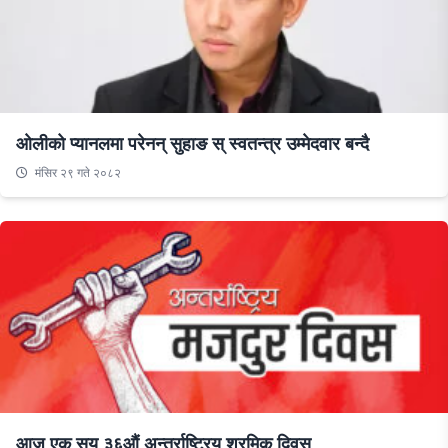
ओलीको प्यानलमा परेनन् सुहाङ स् स्वतन्त्र उम्मेदवार बन्दै
मंसिर २९ गते २०८२
आज एक सय ३६औं अन्तर्राष्ट्रिय श्रमिक दिवस