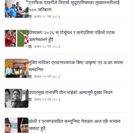
ट्राफिक प्रहरीले तिरायो सुदूरपश्चिमका मुख्यमन्त्रीलाई
५०० जरिबाना
असार १८ गते २०८३
विश्वकप २०२६ स् पोर्चुगल र क्रोएशिया पहिलो पटक
आमनेसामने हुँदै
असार १८ गते २०८३
मुक्ति माविका प्रधानाध्यापक बिष्ट उत्कृष्ट प्र.अ.का रूपमा
सम्मानित
असार १५ गते २०८३
उपप्रमुख रानासँगै तीन भाईको अल्पायुमै दुखद निधन
असार १५ गते २०८३
ओली र प्रचण्डसहित कम्युनिष्ट नेताहरु आज एकै मञ्चमा
जमघट हुदै