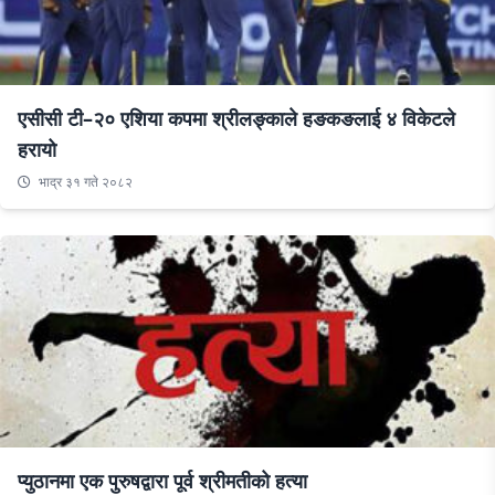
एसीसी टी–२० एशिया कपमा श्रीलङ्काले हङकङलाई ४ विकेटले
हरायो
भाद्र ३१ गते २०८२
प्युठानमा एक पुरुषद्वारा पूर्व श्रीमतीको हत्या