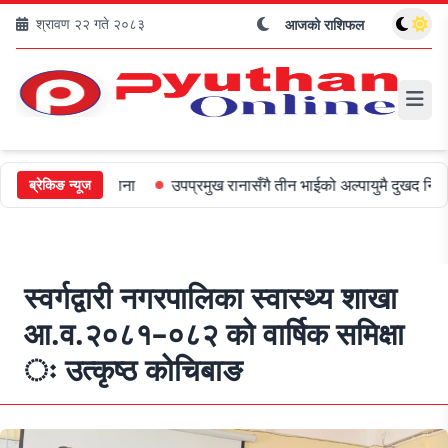
श्रावण २२ गते २०८३
आजको राशिफल
०० जरिबाना
उपप्रमुख रानासँगै तीन भाईको अल्पायुमै दुखद निधन
ओली र 
ब्रेकिङ न्यूज
स्वर्गद्वारी नगरपालिका स्वास्थ्य शाखा
आ.व.२०८१–०८२ को वार्षिक समिक्षा
ः उत्कृष्ठ कोचिबाङ