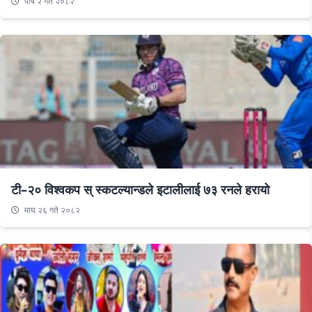
पौष २ गते २०८२
टी–२० विश्वकप स् स्कटल्यान्डले इटालीलाई ७३ रनले हरायो
माघ २६ गते २०८२