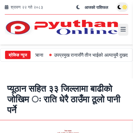
श्रावण २२ गते २०८३
आजको राशिफल
 ५०० जरिबाना
उपप्रमुख रानासँगै तीन भाईको अल्पायुमै दुखद निधन
ओली
ब्रेकिङ न्यूज
प्यूठान सहित ३३ जिल्लामा बाढीको
जोखिम ः राति धेरै ठाउँमा ठूलो पानी
पर्ने