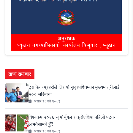
ताजा समाचार
ट्राफिक प्रहरीले तिरायो सुदूरपश्चिमका मुख्यमन्त्रीलाई
५०० जरिबाना
असार १८ गते २०८३
विश्वकप २०२६ स् पोर्चुगल र क्रोएशिया पहिलो पटक
आमनेसामने हुँदै
असार १८ गते २०८३