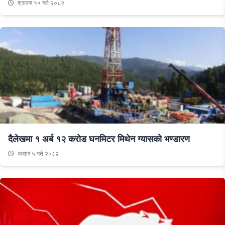
श्रावण १५ गते २०८२
दैलेखमा १ अर्ब १२ करोड घनमिटर मिथेन ग्यासको भण्डारण
असार ५ गते २०८२