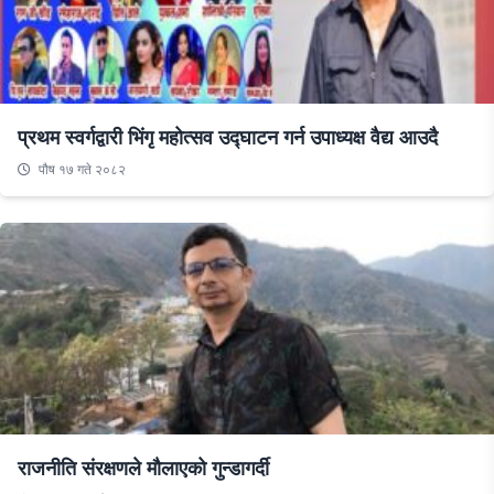
प्रथम स्वर्गद्वारी भिंगृ महोत्सव उद्घाटन गर्न उपाध्यक्ष वैद्य आउदै
पौष १७ गते २०८२
राजनीति संरक्षणले मौलाएको गुन्डागर्दी