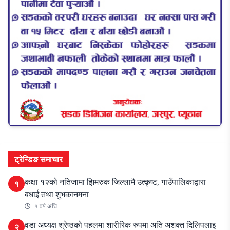
ट्रेन्डिङ समाचार
कक्षा १२को नतिजामा झिमरुक जिल्लामै उत्कृष्ट, गाउँपालिकाद्वारा
१
बधाई तथा शुभकानमना
१ वर्ष अघि
वडा अध्यक्ष श्रेष्ठको पहलमा शारीरिक रुपमा अति अशक्त दिलिपलाइ
२