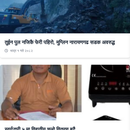
तुईन पुल नजिकै फेरी पहिरो, मुग्लिन नारायणगढ सडक अवरुद्ध
भाद्र १ गते २०८२
स्वर्गद्धारी ५ मा विद्युतीय चुलो वितरण हुदै