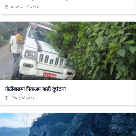
श्रावण २४ गते २०८२
गोठीबाङमा पिकअप गाडी दुर्घटना
मंसिर ३ गते २०८२