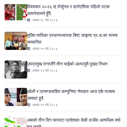
विश्वकप २०२६ स् पोर्चुगल र क्रोएशिया पहिलो पटक
आमनेसामने हुँदै
असार १८ गते २०८३
मुक्ति माविका प्रधानाध्यापक बिष्ट उत्कृष्ट प्र.अ.का रूपमा
सम्मानित
असार १५ गते २०८३
उपप्रमुख रानासँगै तीन भाईको अल्पायुमै दुखद निधन
असार १५ गते २०८३
ओली र प्रचण्डसहित कम्युनिष्ट नेताहरु आज एकै मञ्चमा
जमघट हुदै
असार १४ गते २०८३
अबको तीन दिन चारवटा प्रदेशका केही ठाउँमा अत्यधिक वर्षा
हुन सक्ने