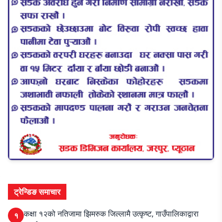
ट्रेन्डिङ समाचार
कक्षा १२को नतिजामा झिमरुक जिल्लामै उत्कृष्ट, गाउँपालिकाद्वारा
१