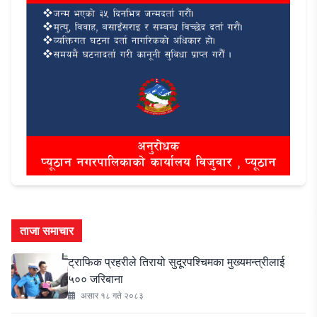
ताजा समाचार
ट्राफिक प्रहरीले तिरायो सुदूरपश्चिमका मुख्यमन्त्रीलाई
५०० जरिबाना
असार १८ गते २०८३