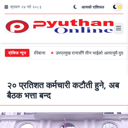
श्रावण २४ गते २०८३
आजको राशिफल
लाई ५०० जरिबाना
उपप्रमुख रानासँगै तीन भाईको अल्पायुमै दुखद निधन
ओ
ब्रेकिङ न्यूज
२० प्रतिशत कर्मचारी कटौती हुने, अब
बैठक भत्ता बन्द