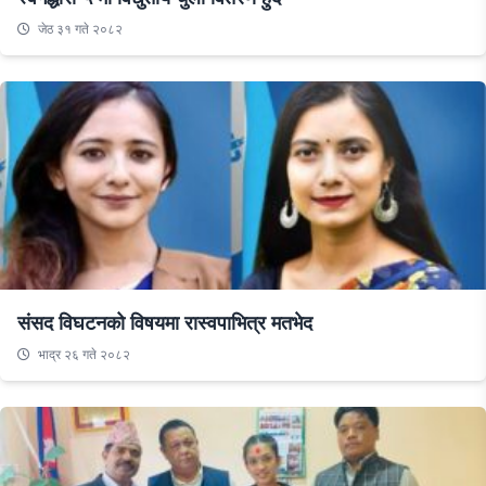
जेठ ३१ गते २०८२
संसद विघटनको विषयमा रास्वपाभित्र मतभेद
भाद्र २६ गते २०८२