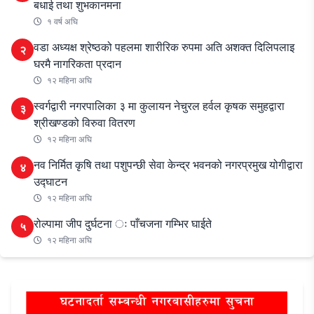
बधाई तथा शुभकानमना
१ वर्ष अघि
वडा अध्यक्ष श्रेष्ठको पहलमा शारीरिक रुपमा अति अशक्त दिलिपलाइ
२
घरमै नागरिकता प्रदान
१२ महिना अघि
स्वर्गद्वारी नगरपालिका ३ मा कुलायन नेचुरल हर्वल कृषक समुहद्वारा
३
श्रीखण्डको विरुवा वितरण
१२ महिना अघि
नव निर्मित कृषि तथा पशुपन्छी सेवा केन्द्र भवनको नगरप्रमुख योगीद्वारा
४
उद्घाटन
१२ महिना अघि
रोल्पामा जीप दुर्घटना ः पाँचजना गम्भिर घाईते
५
१२ महिना अघि