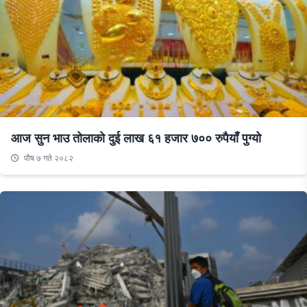
आज सुन भाउ तोलाको दुई लाख ६१ हजार ७०० रुपैयाँ पुग्यो
पौष ७ गते २०८२