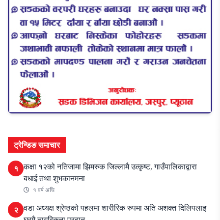
ट्रेन्डिङ समाचार
कक्षा १२को नतिजामा झिमरुक जिल्लामै उत्कृष्ट, गाउँपालिकाद्वारा
१
बधाई तथा शुभकानमना
१ वर्ष अघि
वडा अध्यक्ष श्रेष्ठको पहलमा शारीरिक रुपमा अति अशक्त दिलिपलाइ
२
घरमै नागरिकता प्रदान