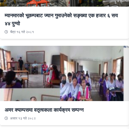
म्यानमारको भूकम्पबाट ज्यान गुमाउनेको सङ्ख्या एक हजार ६ सय
४४ पुग्यो
चैत्र १६ गते २०८१
अमर क्याम्पसमा वतृत्वकला कार्यक्रम सम्पन्न
असार १३ गते २०८२