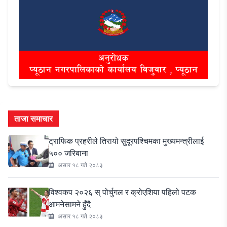
ताजा समाचार
ट्राफिक प्रहरीले तिरायो सुदूरपश्चिमका मुख्यमन्त्रीलाई
५०० जरिबाना
असार १८ गते २०८३
विश्वकप २०२६ स् पोर्चुगल र क्रोएशिया पहिलो पटक
आमनेसामने हुँदै
असार १८ गते २०८३