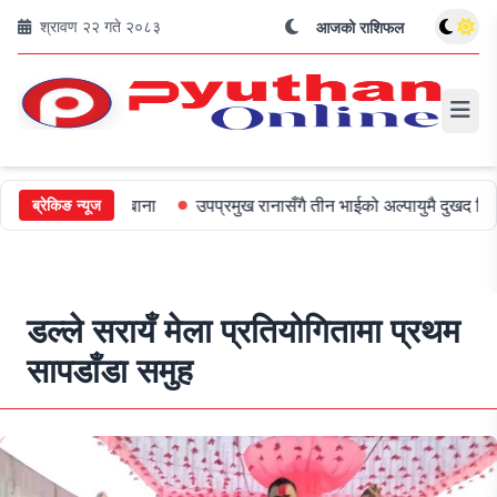
श्रावण २२ गते २०८३
आजको राशिफल
०० जरिबाना
उपप्रमुख रानासँगै तीन भाईको अल्पायुमै दुखद निधन
ओली र
ब्रेकिङ न्यूज
डल्ले सरायँ मेला प्रतियोगितामा प्रथम
सापडाँडा समुह