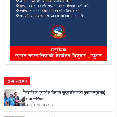
ताजा समाचार
ट्राफिक प्रहरीले तिरायो सुदूरपश्चिमका मुख्यमन्त्रीलाई
५०० जरिबाना
असार १८ गते २०८३