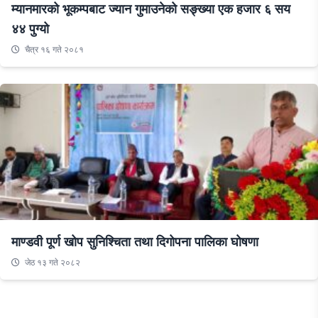
म्यानमारको भूकम्पबाट ज्यान गुमाउनेको सङ्ख्या एक हजार ६ सय
४४ पुग्यो
चैत्र १६ गते २०८१
माण्डवी पूर्ण खोप सुनिश्चिता तथा दिगोपना पालिका घोषणा
जेठ १३ गते २०८२