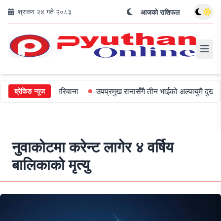
श्रावण २४ गते २०८३
आजको राशिफल
लाई ५०० जरिबाना
उपप्रमुख रानासँगै तीन भाईको अल्पायुमै दुखद निधन
ओ
ब्रेकिङ न्यूज
नुवाकोटमा करेन्ट लागेर ४ वर्षिय
बालिकाको मृत्यु