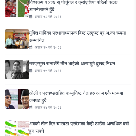
विश्वकप २०२६ स् पोर्चुगल र क्रोएशिया पहिलो पटक
आमनेसामने हुँदै
असार १८ गते २०८३
मुक्ति माविका प्रधानाध्यापक बिष्ट उत्कृष्ट प्र.अ.का रूपमा
सम्मानित
असार १५ गते २०८३
उपप्रमुख रानासँगै तीन भाईको अल्पायुमै दुखद निधन
असार १५ गते २०८३
ओली र प्रचण्डसहित कम्युनिष्ट नेताहरु आज एकै मञ्चमा
जमघट हुदै
असार १४ गते २०८३
अबको तीन दिन चारवटा प्रदेशका केही ठाउँमा अत्यधिक वर्षा
हुन सक्ने