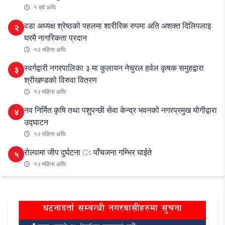
१ वर्ष अघि
वडा अध्यक्ष श्रेष्ठको पहलमा शारीरिक रुपमा अति अशक्त दिलिपलाइ
२
घरमै नागरिकता प्रदान
१२ महिना अघि
स्वर्गद्वारी नगरपालिका ३ मा कुलायन नेचुरल हर्वल कृषक समुहद्वारा
३
श्रीखण्डको विरुवा वितरण
१२ महिना अघि
नव निर्मित कृषि तथा पशुपन्छी सेवा केन्द्र भवनको नगरप्रमुख योगीद्वारा
४
उद्घाटन
१२ महिना अघि
रोल्पामा जीप दुर्घटना ः पाँचजना गम्भिर घाईते
५
१२ महिना अघि