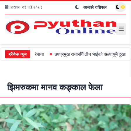
श्रावण २३ गते २०८३
आजको राशिफल
५०० जरिबाना
उपप्रमुख रानासँगै तीन भाईको अल्पायुमै दुखद निधन
ओली र
ब्रेकिङ न्यूज
झिमरुकमा मानव कङ्काल फेला