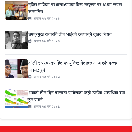
मुक्ति माविका प्रधानाध्यापक बिष्ट उत्कृष्ट प्र.अ.का रूपमा
सम्मानित
असार १५ गते २०८३
उपप्रमुख रानासँगै तीन भाईको अल्पायुमै दुखद निधन
असार १५ गते २०८३
ओली र प्रचण्डसहित कम्युनिष्ट नेताहरु आज एकै मञ्चमा
जमघट हुदै
असार १४ गते २०८३
अबको तीन दिन चारवटा प्रदेशका केही ठाउँमा अत्यधिक वर्षा
हुन सक्ने
असार १४ गते २०८३