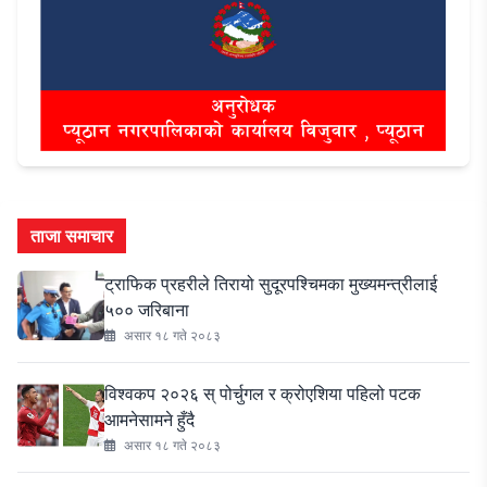
ताजा समाचार
ट्राफिक प्रहरीले तिरायो सुदूरपश्चिमका मुख्यमन्त्रीलाई
५०० जरिबाना
असार १८ गते २०८३
विश्वकप २०२६ स् पोर्चुगल र क्रोएशिया पहिलो पटक
आमनेसामने हुँदै
असार १८ गते २०८३