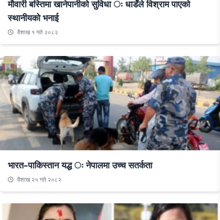
मौवारी बस्तिमा खानेपानीको सुविधा ः धाडँले विश्राम पाएको
स्थानीयको भनाई
वैशाख १ गते २०८२
भारत–पाकिस्तान यद्ध ः नेपालमा उच्च सतर्कता
वैशाख २५ गते २०८२