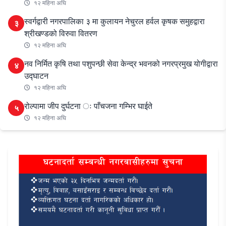
१२ महिना अघि
स्वर्गद्वारी नगरपालिका ३ मा कुलायन नेचुरल हर्वल कृषक समुहद्वारा
३
श्रीखण्डको विरुवा वितरण
१२ महिना अघि
नव निर्मित कृषि तथा पशुपन्छी सेवा केन्द्र भवनको नगरप्रमुख योगीद्वारा
४
उद्घाटन
१२ महिना अघि
रोल्पामा जीप दुर्घटना ः पाँचजना गम्भिर घाईते
५
१२ महिना अघि