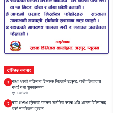
ट्रेन्डिङ समाचार
कक्षा १२को नतिजामा झिमरुक जिल्लामै उत्कृष्ट, गाउँपालिकाद्वारा
१
बधाई तथा शुभकानमना
१ वर्ष अघि
वडा अध्यक्ष श्रेष्ठको पहलमा शारीरिक रुपमा अति अशक्त दिलिपलाइ
२
घरमै नागरिकता प्रदान