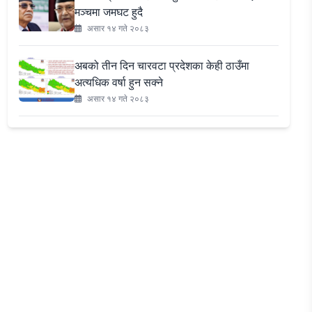
मञ्चमा जमघट हुदै
असार १४ गते २०८३
अबको तीन दिन चारवटा प्रदेशका केही ठाउँमा
अत्यधिक वर्षा हुन सक्ने
असार १४ गते २०८३