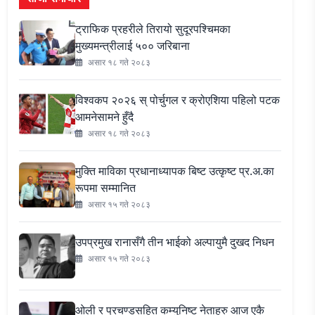
ट्राफिक प्रहरीले तिरायो सुदूरपश्चिमका
मुख्यमन्त्रीलाई ५०० जरिबाना
असार १८ गते २०८३
विश्वकप २०२६ स् पोर्चुगल र क्रोएशिया पहिलो पटक
आमनेसामने हुँदै
असार १८ गते २०८३
मुक्ति माविका प्रधानाध्यापक बिष्ट उत्कृष्ट प्र.अ.का
रूपमा सम्मानित
असार १५ गते २०८३
उपप्रमुख रानासँगै तीन भाईको अल्पायुमै दुखद निधन
असार १५ गते २०८३
ओली र प्रचण्डसहित कम्युनिष्ट नेताहरु आज एकै