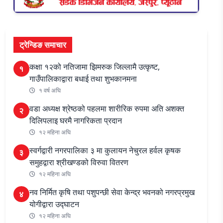
ट्रेन्डिङ समाचार
कक्षा १२को नतिजामा झिमरुक जिल्लामै उत्कृष्ट,
१
गाउँपालिकाद्वारा बधाई तथा शुभकानमना
१ वर्ष अघि
वडा अध्यक्ष श्रेष्ठको पहलमा शारीरिक रुपमा अति अशक्त
२
दिलिपलाइ घरमै नागरिकता प्रदान
१२ महिना अघि
स्वर्गद्वारी नगरपालिका ३ मा कुलायन नेचुरल हर्वल कृषक
३
समुहद्वारा श्रीखण्डको विरुवा वितरण
१२ महिना अघि
नव निर्मित कृषि तथा पशुपन्छी सेवा केन्द्र भवनको नगरप्रमुख
४
योगीद्वारा उद्घाटन
१२ महिना अघि