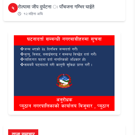
रोल्पामा जीप दुर्घटना ः पाँचजना गम्भिर घाईते
५
१२ महिना अघि
ताजा समाचार