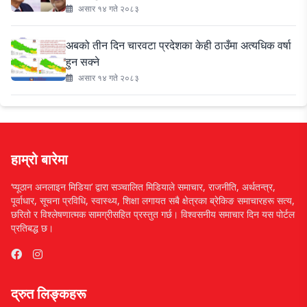
असार १४ गते २०८३
अबको तीन दिन चारवटा प्रदेशका केही ठाउँमा अत्यधिक वर्षा
हुन सक्ने
असार १४ गते २०८३
हाम्रो बारेमा
‘प्यूठान अनलाइन मिडिया’ द्वारा सञ्चालित मिडियाले समाचार, राजनीति, अर्थतन्त्र,
पूर्वाधार, सूचना प्रविधि, स्वास्थ्य, शिक्षा लगायत सबै क्षेत्रका ब्रेकिङ समाचारहरू सत्य,
छरितो र विश्लेषणात्मक सामग्रीसहित प्रस्तुत गर्छ। विश्वसनीय समाचार दिन यस पोर्टल
प्रतिबद्ध छ।
द्रुत लिङ्कहरू