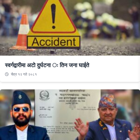
स्वर्गद्वारीमा अटो दुर्घटना ः तिन जना घाईते
चैत्र १२ गते २०८१