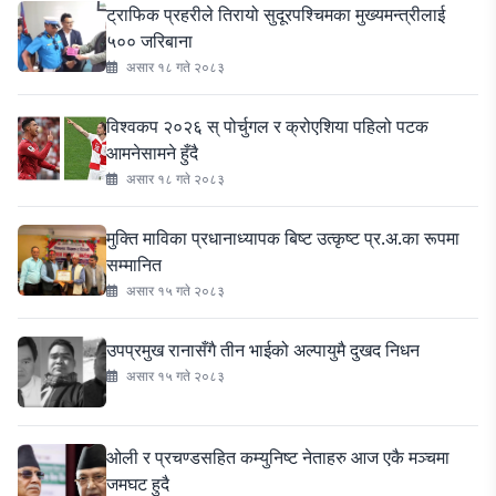
ट्राफिक प्रहरीले तिरायो सुदूरपश्चिमका मुख्यमन्त्रीलाई
५०० जरिबाना
असार १८ गते २०८३
विश्वकप २०२६ स् पोर्चुगल र क्रोएशिया पहिलो पटक
आमनेसामने हुँदै
असार १८ गते २०८३
मुक्ति माविका प्रधानाध्यापक बिष्ट उत्कृष्ट प्र.अ.का रूपमा
सम्मानित
असार १५ गते २०८३
उपप्रमुख रानासँगै तीन भाईको अल्पायुमै दुखद निधन
असार १५ गते २०८३
ओली र प्रचण्डसहित कम्युनिष्ट नेताहरु आज एकै मञ्चमा
जमघट हुदै