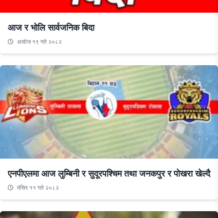
आज र भोलि सार्वजनिक बिदा
असाेज १९ गते २०८२
एनपीएलमा आज लुम्बिनी र सुदूरपश्चिम तथा जनकपुर र पोखरा खेल्दै
मंसिर ११ गते २०८२