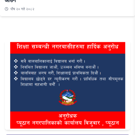
आउने
पौष २० गते २०८२