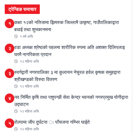
ट्रेन्डिङ समाचार
कक्षा १२को नतिजामा झिमरुक जिल्लामै उत्कृष्ट, गाउँपालिकाद्वारा
१
बधाई तथा शुभकानमना
१ वर्ष अघि
वडा अध्यक्ष श्रेष्ठको पहलमा शारीरिक रुपमा अति अशक्त दिलिपलाइ
२
घरमै नागरिकता प्रदान
१२ महिना अघि
स्वर्गद्वारी नगरपालिका ३ मा कुलायन नेचुरल हर्वल कृषक समुहद्वारा
३
श्रीखण्डको विरुवा वितरण
१२ महिना अघि
नव निर्मित कृषि तथा पशुपन्छी सेवा केन्द्र भवनको नगरप्रमुख योगीद्वारा
४
उद्घाटन
१२ महिना अघि
रोल्पामा जीप दुर्घटना ः पाँचजना गम्भिर घाईते
५
१२ महिना अघि