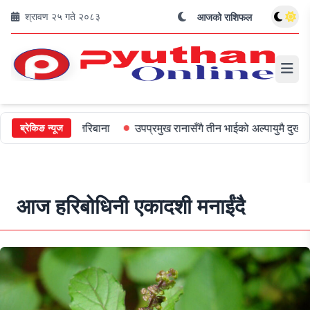
श्रावण २५ गते २०८३
आजको राशिफल
लाई ५०० जरिबाना
उपप्रमुख रानासँगै तीन भाईको अल्पायुमै दुखद निधन
ब्रेकिङ न्यूज
आज हरिबोधिनी एकादशी मनाईंदै