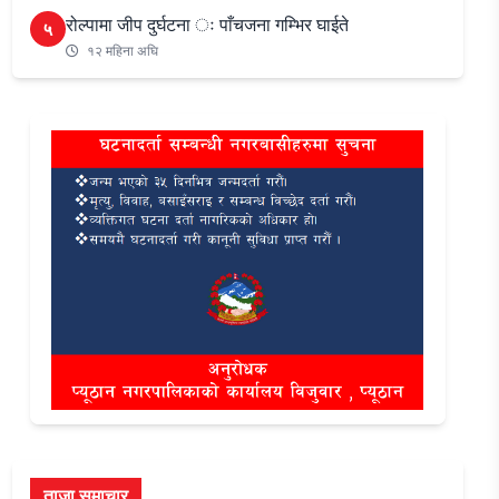
रोल्पामा जीप दुर्घटना ः पाँचजना गम्भिर घाईते
५
१२ महिना अघि
ताजा समाचार