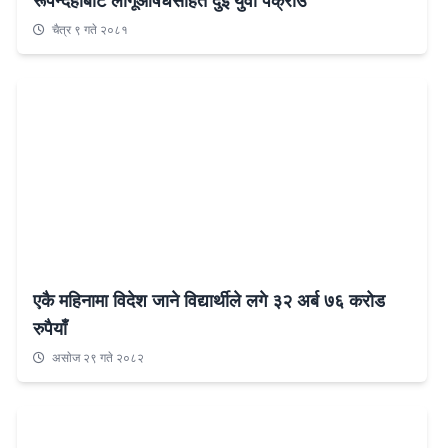
रूपन्देहीबाट लागूऔषधसहित दुई युवा पक्राउ
चैत्र ९ गते २०८१
एकै महिनामा विदेश जाने विद्यार्थीले लगे ३२ अर्ब ७६ करोड
रुपैयाँ
असाेज २९ गते २०८२