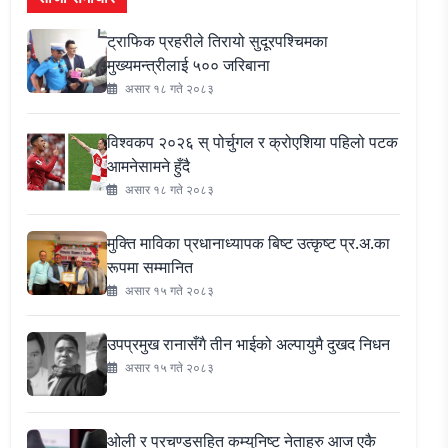
ट्राफिक प्रहरीले तिरायो सुदूरपश्चिमका
मुख्यमन्त्रीलाई ५०० जरिबाना
असार १८ गते २०८३
विश्वकप २०२६ स् पोर्चुगल र क्रोएशिया पहिलो पटक
आमनेसामने हुँदै
असार १८ गते २०८३
मुक्ति माविका प्रधानाध्यापक बिष्ट उत्कृष्ट प्र.अ.का
रूपमा सम्मानित
असार १५ गते २०८३
उपप्रमुख रानासँगै तीन भाईको अल्पायुमै दुखद निधन
असार १५ गते २०८३
ओली र प्रचण्डसहित कम्युनिष्ट नेताहरु आज एकै