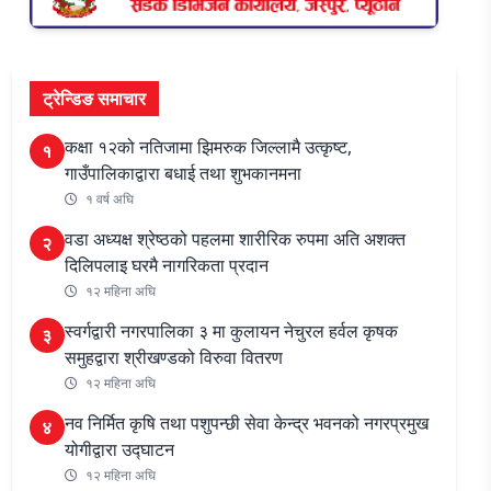
ट्रेन्डिङ समाचार
कक्षा १२को नतिजामा झिमरुक जिल्लामै उत्कृष्ट,
१
गाउँपालिकाद्वारा बधाई तथा शुभकानमना
१ वर्ष अघि
वडा अध्यक्ष श्रेष्ठको पहलमा शारीरिक रुपमा अति अशक्त
२
दिलिपलाइ घरमै नागरिकता प्रदान
१२ महिना अघि
स्वर्गद्वारी नगरपालिका ३ मा कुलायन नेचुरल हर्वल कृषक
३
समुहद्वारा श्रीखण्डको विरुवा वितरण
१२ महिना अघि
नव निर्मित कृषि तथा पशुपन्छी सेवा केन्द्र भवनको नगरप्रमुख
४
योगीद्वारा उद्घाटन
१२ महिना अघि