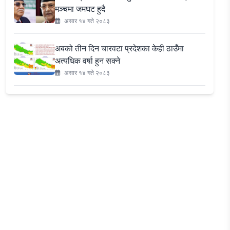
मञ्चमा जमघट हुदै
असार १४ गते २०८३
अबको तीन दिन चारवटा प्रदेशका केही ठाउँमा
अत्यधिक वर्षा हुन सक्ने
असार १४ गते २०८३