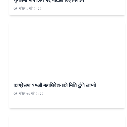
चुनावमा भाग लिन ५६ पार्टीले दिए निवेदन
मंसिर ८ गते २०८२
कांग्रेसमा १५औं महाधिवेशनको मिति टुंगो लाग्यो
मंसिर १६ गते २०८२