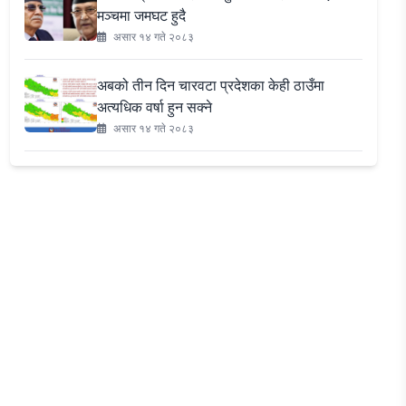
मञ्चमा जमघट हुदै
असार १४ गते २०८३
अबको तीन दिन चारवटा प्रदेशका केही ठाउँमा
अत्यधिक वर्षा हुन सक्ने
असार १४ गते २०८३