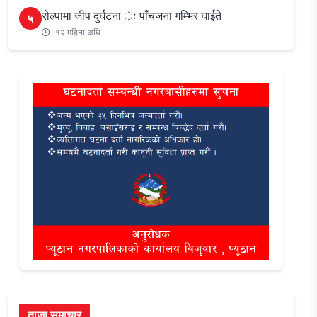
रोल्पामा जीप दुर्घटना ः पाँचजना गम्भिर घाईते
५
१२ महिना अघि
ताजा समाचार