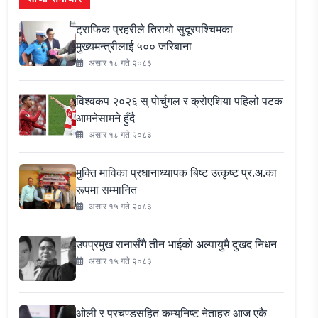
ट्राफिक प्रहरीले तिरायो सुदूरपश्चिमका
मुख्यमन्त्रीलाई ५०० जरिबाना
असार १८ गते २०८३
विश्वकप २०२६ स् पोर्चुगल र क्रोएशिया पहिलो पटक
आमनेसामने हुँदै
असार १८ गते २०८३
मुक्ति माविका प्रधानाध्यापक बिष्ट उत्कृष्ट प्र.अ.का
रूपमा सम्मानित
असार १५ गते २०८३
उपप्रमुख रानासँगै तीन भाईको अल्पायुमै दुखद निधन
असार १५ गते २०८३
ओली र प्रचण्डसहित कम्युनिष्ट नेताहरु आज एकै