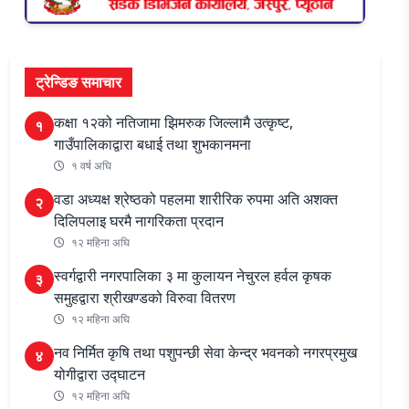
ट्रेन्डिङ समाचार
कक्षा १२को नतिजामा झिमरुक जिल्लामै उत्कृष्ट,
१
गाउँपालिकाद्वारा बधाई तथा शुभकानमना
१ वर्ष अघि
वडा अध्यक्ष श्रेष्ठको पहलमा शारीरिक रुपमा अति अशक्त
२
दिलिपलाइ घरमै नागरिकता प्रदान
१२ महिना अघि
स्वर्गद्वारी नगरपालिका ३ मा कुलायन नेचुरल हर्वल कृषक
३
समुहद्वारा श्रीखण्डको विरुवा वितरण
१२ महिना अघि
नव निर्मित कृषि तथा पशुपन्छी सेवा केन्द्र भवनको नगरप्रमुख
४
योगीद्वारा उद्घाटन
१२ महिना अघि