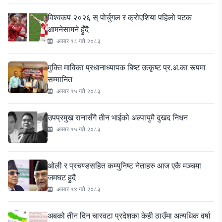
विश्वकप २०२६ स् पोर्चुगल र क्रोएशिया पहिलो पटक
आमनेसामने हुँदै
असार १८ गते २०८३
मुक्ति माविका प्रधानाध्यापक बिष्ट उत्कृष्ट प्र.अ.का रूपमा
सम्मानित
असार १५ गते २०८३
उपप्रमुख रानासँगै तीन भाईको अल्पायुमै दुखद निधन
असार १५ गते २०८३
ओली र प्रचण्डसहित कम्युनिष्ट नेताहरु आज एकै मञ्चमा
जमघट हुदै
असार १४ गते २०८३
अबको तीन दिन चारवटा प्रदेशका केही ठाउँमा अत्यधिक वर्षा