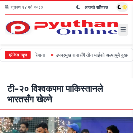
श्रावण २४ गते २०८३
आजको राशिफल
 ५०० जरिबाना
उपप्रमुख रानासँगै तीन भाईको अल्पायुमै दुखद निधन
ओली 
ब्रेकिङ न्यूज
टी–२० विश्वकपमा पाकिस्तानले
भारतसँग खेल्ने