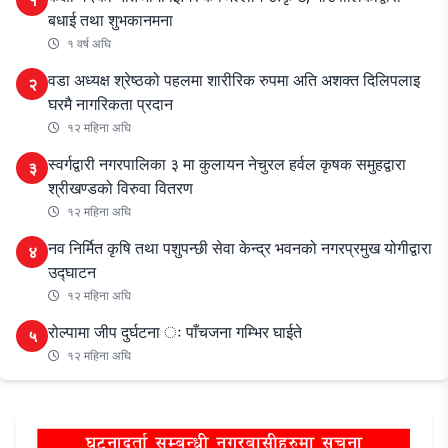
बधाई तथा शुभकानमना
१ वर्ष अघि
वडा अध्यक्ष श्रेष्ठको पहलमा शारीरिक रुपमा अति अशक्त दिलिपलाइ
२
घरमै नागरिकता प्रदान
१२ महिना अघि
स्वर्गद्वारी नगरपालिका ३ मा कुलायन नेचुरल हर्वल कृषक समुहद्वारा
३
श्रीखण्डको विरुवा वितरण
१२ महिना अघि
नव निर्मित कृषि तथा पशुपन्छी सेवा केन्द्र भवनको नगरप्रमुख योगीद्वारा
४
उद्घाटन
१२ महिना अघि
रोल्पामा जीप दुर्घटना ः पाँचजना गम्भिर घाईते
५
१२ महिना अघि