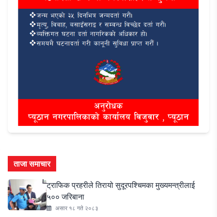
ताजा समाचार
ट्राफिक प्रहरीले तिरायो सुदूरपश्चिमका मुख्यमन्त्रीलाई
५०० जरिबाना
असार १८ गते २०८३