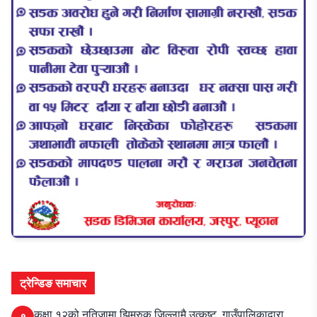
ट्रेन्डिङ समाचार
कक्षा १२को नतिजामा झिमरुक जिल्लामै उत्कृष्ट, गाउँपालिकाद्वारा
१