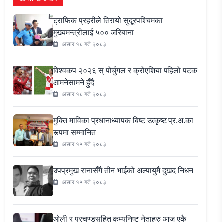
ट्राफिक प्रहरीले तिरायो सुदूरपश्चिमका
मुख्यमन्त्रीलाई ५०० जरिबाना
असार १८ गते २०८३
विश्वकप २०२६ स् पोर्चुगल र क्रोएशिया पहिलो पटक
आमनेसामने हुँदै
असार १८ गते २०८३
मुक्ति माविका प्रधानाध्यापक बिष्ट उत्कृष्ट प्र.अ.का
रूपमा सम्मानित
असार १५ गते २०८३
उपप्रमुख रानासँगै तीन भाईको अल्पायुमै दुखद निधन
असार १५ गते २०८३
ओली र प्रचण्डसहित कम्युनिष्ट नेताहरु आज एकै