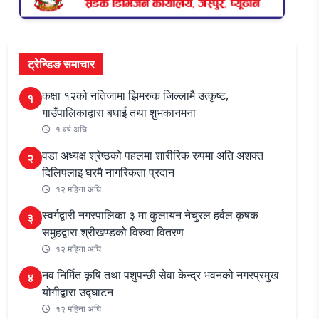
ट्रेन्डिङ समाचार
कक्षा १२को नतिजामा झिमरुक जिल्लामै उत्कृष्ट,
१
गाउँपालिकाद्वारा बधाई तथा शुभकानमना
१ वर्ष अघि
वडा अध्यक्ष श्रेष्ठको पहलमा शारीरिक रुपमा अति अशक्त
२
दिलिपलाइ घरमै नागरिकता प्रदान
१२ महिना अघि
स्वर्गद्वारी नगरपालिका ३ मा कुलायन नेचुरल हर्वल कृषक
३
समुहद्वारा श्रीखण्डको विरुवा वितरण
१२ महिना अघि
नव निर्मित कृषि तथा पशुपन्छी सेवा केन्द्र भवनको नगरप्रमुख
४
योगीद्वारा उद्घाटन
१२ महिना अघि