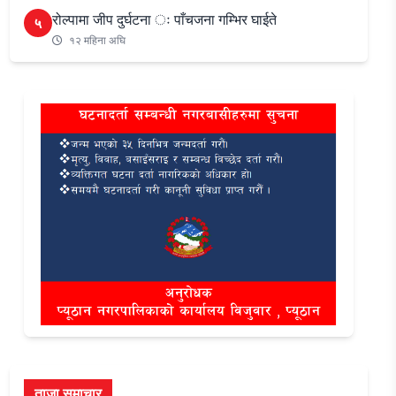
रोल्पामा जीप दुर्घटना ः पाँचजना गम्भिर घाईते
५
१२ महिना अघि
ताजा समाचार