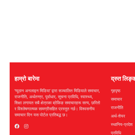
हाम्रो बारेमा
द्रुत लिङ्
‘प्यूठान अनलाइन मिडिया’ द्वारा सञ्चालित मिडियाले समाचार,
गृहपृष्ठ
राजनीति, अर्थतन्त्र, पूर्वाधार, सूचना प्रविधि, स्वास्थ्य,
समाचार
शिक्षा लगायत सबै क्षेत्रका ब्रेकिङ समाचारहरू सत्य, छरितो
राजनीति
र विश्लेषणात्मक सामग्रीसहित प्रस्तुत गर्छ। विश्वसनीय
समाचार दिन यस पोर्टल प्रतिबद्ध छ।
अर्थ-शेयर
स्थानिय-प्रदेश
प्रविधि