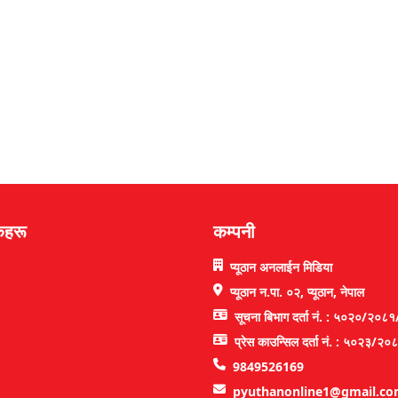
कहरू
कम्पनी
प्यूठान अनलाईन मिडिया
प्यूठान न.पा. ०२, प्यूठान, नेपाल
सूचना बिभाग दर्ता नं. : ५०२०/२०८
प्रेस काउन्सिल दर्ता नं. : ५०२३/२
9849526169
pyuthanonline1@gmail.c