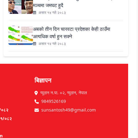
मञ्चमा जमघट हुदै
असार १४ गते २०८३
अबको तीन दिन चारवटा प्रदेशका केही ठाउँमा
अत्यधिक वर्षा हुन सक्ने
असार १४ गते २०८३
बिज्ञापन
प्यूठान न.पा. ०२, प्युठान, नेपाल
9849526169
१/०८२
sunsantosh49@gmail.com
०८१/०८२
om