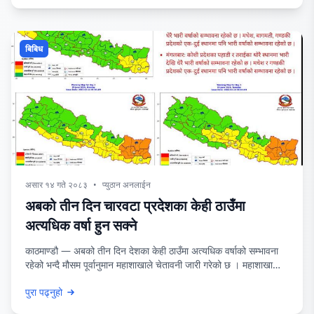
जन्मजयन्तीका अवसरमा आयोजना गरेको ‘नेपालको कम्युनिष्ट आन्दोलन र
जननेता मदन भण्डारी’ विषयक राष्ट्रिय गोष्ठीमा पूर्वराष्ट्रपति विद्यादेवी
बिबिध
असार १४ गते २०८३
•
प्युठान अनलाईन
अबको तीन दिन चारवटा प्रदेशका केही ठाउँमा
अत्यधिक वर्षा हुन सक्ने
काठमाण्डौ — अबको तीन दिन देशका केही ठाउँमा अत्यधिक वर्षाको सम्भावना
रहेको भन्दै मौसम पूर्वानुमान महाशाखाले चेतावनी जारी गरेको छ । महाशाखाका
अनुसार आज कोशी प्रदेशको पहाडी र तराई भूभागको एक – दुई ठाउँमा
पुरा पढ्नुहो
अत्यधिक वर्षाको सम्भावना छ । यस्तै भोलि कोशी, मधेश, बागमती र गण्डकी
प्रदेशको एक– दुई ठाउँमा अत्यधिक वर्षाको सम्भावना रहेको महाशाखाले