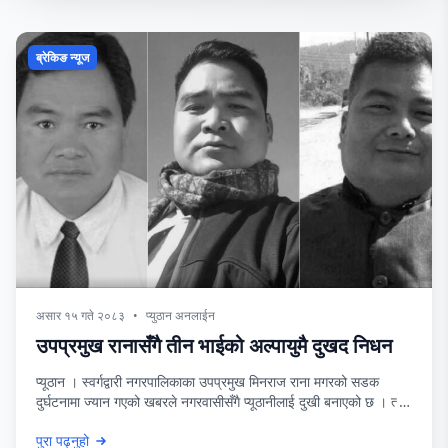
ब्रेकिङ न्यूज
असार १५ गते २०८३
•
प्युठान अनलाईन
उपप्रमुख रानासँगै तीन भाईको अल्पायुमै दुखद निधन
प्यूठान । स्वर्गद्वारी नगरपालिकाका उपप्रमुख मिनराज राना मगरको सडक
दुर्घटनामा ज्यान गएको खबरले नगरवासीसँगै प्यूठानीलाई दुखी बनाएको छ । त्यो
भन्दा अझै पीडा अल्पायुमै उपप्रमुख राना सहित तीन दाजुभाईको वियोगान्त
पुरा पढ्नुहो
अन्त्यले अझै पीडावोध गराएको छ । राना परिवारका जेठो सन्तान ५१ वर्षीया