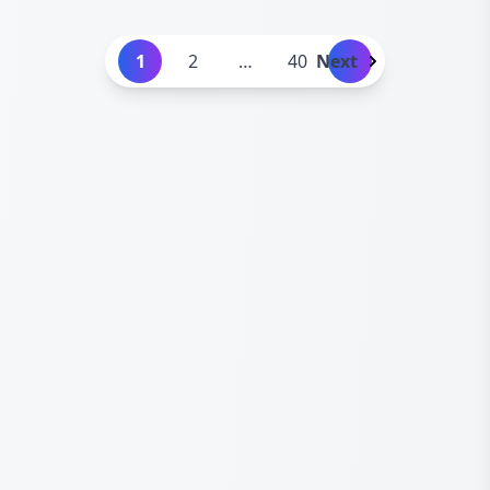
1
2
…
40
Next