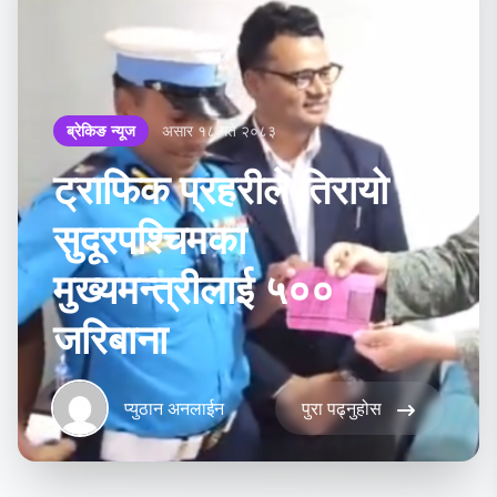
ब्रेकिङ न्यूज
असार १८ गते २०८३
ट्राफिक प्रहरीले तिरायो
सुदूरपश्चिमका
मुख्यमन्त्रीलाई ५००
जरिबाना
प्युठान अनलाईन
पुरा पढ्नुहोस