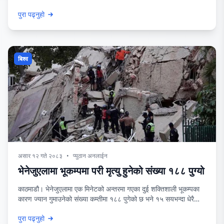
भइसक्नुभएको छ भने महिला उपसभापतिमा सोविता गौतम र तोसिमा कार्कीबीच
पुरा पढ्नुहो
प्रतिस्पर्धा हुने भएको छ ।महामन्त्रीमा कविन्द्र बुर्लाकोटी, प्रमोद न्यौपाने, मनिष
झा, राजुनाथ पाण्डे, रञ्जु दर्शना, गणेश कार्की, गणेश पराजुली, सागर ढकाल र
विपिन कुमार
बिश्व
असार १२ गते २०८३
•
प्युठान अनलाईन
भेनेजुएलामा भूकम्पमा परी मृत्यु हुनेको संख्या १८८ पुग्यो
काठमाडौ। भेनेजुएलामा एक मिनेटको अन्तरमा गएका दुई शक्तिशाली भूकम्पका
कारण ज्यान गुमाउनेको संख्या कम्तीमा १८८ पुगेको छ भने १५ सयभन्दा धेरै
मानिस घाइते भएका छन् । अस्ति बेलुकी गएका ७.२ र ७.५ म्याग्निच्युडका
पुरा पढ्नुहो
भूकम्पले राजधानी काराकाससहित ला ग्वाइरा राज्यमा ठूलो क्षति पु¥याएको हो ।