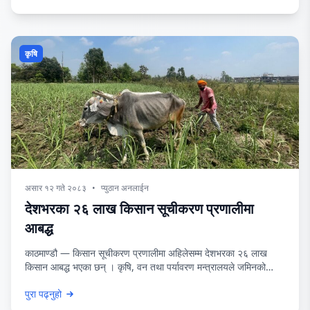
राष्ट्रसंघका अनुसार प्रभावित क्षेत्रमा अहिलेसम्म १०० भन्दा बढी भवन पूर्ण
रूपमा
कृषि
असार १२ गते २०८३
•
प्युठान अनलाईन
देशभरका २६ लाख किसान सूचीकरण प्रणालीमा
आबद्ध
काठमाण्डौ — किसान सूचीकरण प्रणालीमा अहिलेसम्म देशभरका २६ लाख
किसान आबद्ध भएका छन् । कृषि, वन तथा पर्यावरण मन्त्रालयले जमिनको
विवरण र खेती उत्पादनका आधारमा किसानलाई सूचीकरण गरेको हो । विद्युतीय
पुरा पढ्नुहो
प्रणालीमार्फत सूचीकृत गरी किसानलाई चार तहमा वर्गीकरण गरेर आवश्यक
सहुलियत तथा सुविधा दिने लक्ष्यअनुसार काम भइरहेको कृषि सूचना केन्द्रका