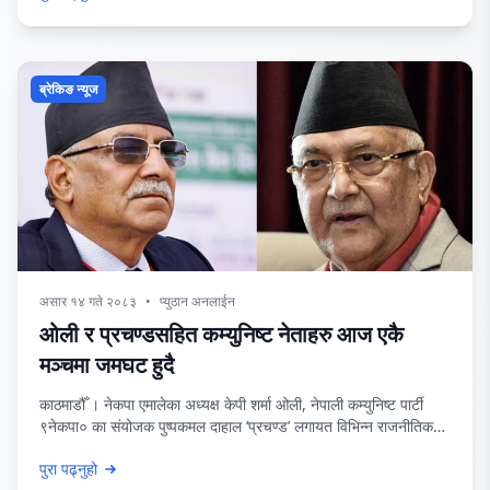
मीनराजको शनिवार साँझ भएको सवारी दुर्घटनामा ज्यान गयो । यसअघि उनले
आफ्ना दुई
ब्रेकिङ न्यूज
असार १४ गते २०८३
•
प्युठान अनलाईन
ओली र प्रचण्डसहित कम्युनिष्ट नेताहरु आज एकै
मञ्चमा जमघट हुदै
काठमाडौँ । नेकपा एमालेका अध्यक्ष केपी शर्मा ओली, नेपाली कम्युनिष्ट पार्टी
९नेकपा० का संयोजक पुष्पकमल दाहाल ‘प्रचण्ड’ लगायत विभिन्न राजनीतिक
दलका शीर्ष नेताहरू आज राजधानीमा एउटै मञ्चमा देखिने भएका छन्। मदन
पुरा पढ्नुहो
भण्डारी फाउण्डेसनले राष्ट्रिय सभागृहमा जननेता मदन भण्डारीको ७५औँ