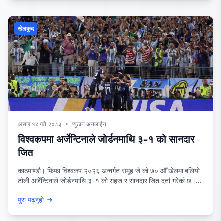
खेलकुद
असार १४ गते २०८३
•
प्युठान अनलाईन
विश्वकपमा अर्जेन्टिनाले जोर्डनमाथि ३–१ को सानदार
जित
काठमाण्डौ। फिफा विश्वकप २०२६ अन्तर्गत समूह जे को ७० औँ खेलमा बलियो
टोली अर्जेन्टिनाले जोर्डनमाथि ३–१ को सहज र सानदार जित दर्ता गरेको छ।
यस प्रतिस्पर्धात्मक खेलमा जोर्डनले दोस्रो हाफमा केही कमब्याकको प्रयास गरे
पुरा पढ्नुहो
पनि अर्जेन्टिनाको बलियो आक्रमण सामु त्यो पर्याप्त हुन सकेन। अर्जेन्टिनाले
खेलको सुरुवातमै दबदबा बनाएको थियो। १९ औँ मिनेटमा जियोभानी लो सेल्सो