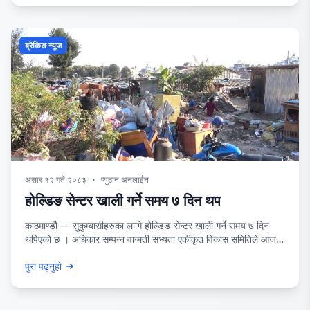
अधिकृत सञ्जीव पण्डितले जानकारी दिनुभयो
ब्रेकिङ न्यूज
असार १२ गते २०८३
•
प्युठान अनलाईन
होल्डिङ सेन्टर खाली गर्ने समय ७ दिन थप
काठमाण्डौ — सुकुम्बासीहरुका लागि होल्डिङ सेन्टर खाली गर्ने समय ७ दिन
थपिएको छ । अधिकार सम्पन्न वाग्मती सभ्यता एकीकृत विकास समितिले आज
सूचना निकालेर समय थपेको हो । समितिले स्वः व्यवस्थापन खर्चका लागि यही
पुरा पढ्नुहो
१५ गतेसम्म निवेदन दिन र १९ गतेभित्र होल्डिङ सेन्टर खाली गर्न भनेको छ ।
सरकारको निर्णयानुसार तोकिएको पुनः व्यवस्थापन खर्च ९घर