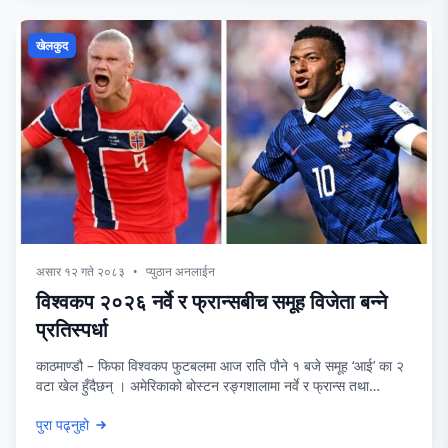
खेलकुद
असार १२ गते २०८३
•
प्युठान अनलाईन
विश्वकप २०२६ नर्वे र फ्रान्सबीच समूह विजेता बन्ने
प्रतिस्पर्धा
काठमाण्डौ – फिफा विश्वकप फुटबलमा आज राति पौने १ बजे समूह ‘आई’ का २
वटा खेल हुँदैछन् । अमेरिकाको बोस्टन रङ्गशालामा नर्वे र फ्रान्स तथा
क्यानडाको टोरन्टो रङ्गशालामा सेनेगल र इराक खेल्दैछन् । विश्वकपमा फ्रान्स
पुरा पढ्नुहो
र नर्वेबीच पहिलो पटक प्रतिस्पर्धा हुन लागेको हो । फ्रान्स र नर्वेले पहिलो २
खेलमा सेनेगल र इराकलाई हराउँदै नकआउट