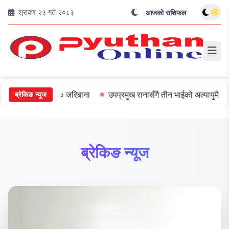
श्रावण २३ गते २०८३
आजको राशिफल
त्रीलाई ५०० जरिबाना
उपप्रमुख रानासँगै तीन भाईको अल्पायुमै दुखद निधन
ब्रेकिङ न्यूज
ब्रेकिङ न्यूज