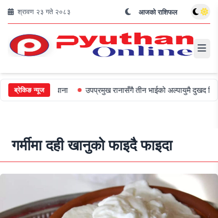
श्रावण २३ गते २०८३
आजको राशिफल
०० जरिबाना
उपप्रमुख रानासँगै तीन भाईको अल्पायुमै दुखद निधन
ओली र
ब्रेकिङ न्यूज
गर्मीमा दही खानुको फाइदै फाइदा