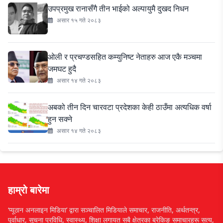
उपप्रमुख रानासँगै तीन भाईको अल्पायुमै दुखद निधन
असार १५ गते २०८३
ओली र प्रचण्डसहित कम्युनिष्ट नेताहरु आज एकै मञ्चमा
जमघट हुदै
असार १४ गते २०८३
अबको तीन दिन चारवटा प्रदेशका केही ठाउँमा अत्यधिक वर्षा
हुन सक्ने
असार १४ गते २०८३
हाम्रो बारेमा
‘प्यूठान अनलाइन मिडिया’ द्वारा सञ्चालित मिडियाले समाचार, राजनीति, अर्थतन्त्र,
पूर्वाधार, सूचना प्रविधि, स्वास्थ्य, शिक्षा लगायत सबै क्षेत्रका ब्रेकिङ समाचारहरू सत्य,