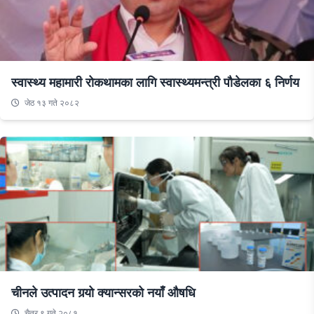
स्वास्थ्य महामारी रोकथामका लागि स्वास्थ्यमन्त्री पौडेलका ६ निर्णय
जेठ १३ गते २०८२
चीनले उत्पादन गर्‍यो क्यान्सरको नयाँ औषधि
चैत्र ९ गते २०८१