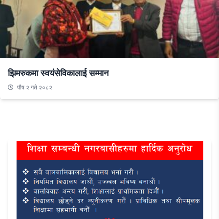
झिमरुकमा स्वयंसेविकालाई सम्मान
पौष २ गते २०८२