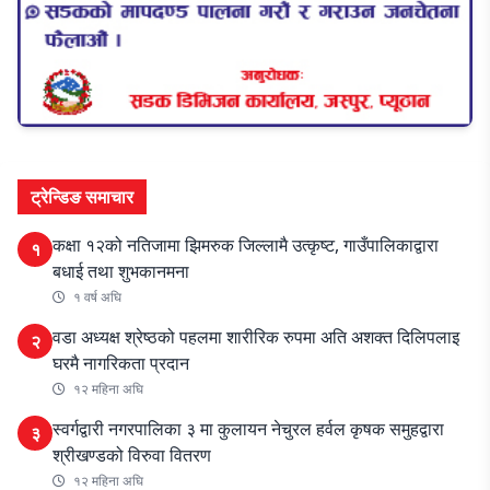
ट्रेन्डिङ समाचार
कक्षा १२को नतिजामा झिमरुक जिल्लामै उत्कृष्ट, गाउँपालिकाद्वारा
१
बधाई तथा शुभकानमना
१ वर्ष अघि
वडा अध्यक्ष श्रेष्ठको पहलमा शारीरिक रुपमा अति अशक्त दिलिपलाइ
२
घरमै नागरिकता प्रदान
१२ महिना अघि
स्वर्गद्वारी नगरपालिका ३ मा कुलायन नेचुरल हर्वल कृषक समुहद्वारा
३
श्रीखण्डको विरुवा वितरण
१२ महिना अघि