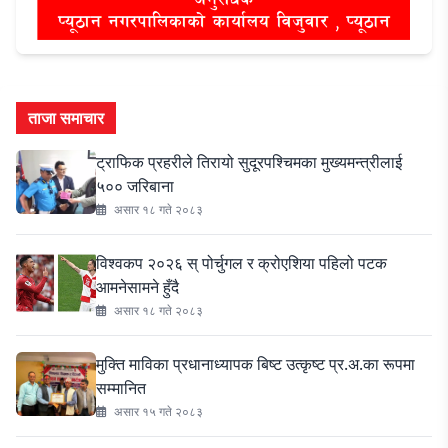
ताजा समाचार
ट्राफिक प्रहरीले तिरायो सुदूरपश्चिमका मुख्यमन्त्रीलाई
५०० जरिबाना
असार १८ गते २०८३
विश्वकप २०२६ स् पोर्चुगल र क्रोएशिया पहिलो पटक
आमनेसामने हुँदै
असार १८ गते २०८३
मुक्ति माविका प्रधानाध्यापक बिष्ट उत्कृष्ट प्र.अ.का रूपमा
सम्मानित
असार १५ गते २०८३