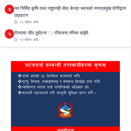
नव निर्मित कृषि तथा पशुपन्छी सेवा केन्द्र भवनको नगरप्रमुख योगीद्वारा
४
उद्घाटन
१२ महिना अघि
रोल्पामा जीप दुर्घटना ः पाँचजना गम्भिर घाईते
५
१२ महिना अघि