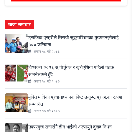
ताजा समाचार
ट्राफिक प्रहरीले तिरायो सुदूरपश्चिमका मुख्यमन्त्रीलाई
५०० जरिबाना
असार १८ गते २०८३
विश्वकप २०२६ स् पोर्चुगल र क्रोएशिया पहिलो पटक
आमनेसामने हुँदै
असार १८ गते २०८३
मुक्ति माविका प्रधानाध्यापक बिष्ट उत्कृष्ट प्र.अ.का रूपमा
सम्मानित
असार १५ गते २०८३
उपप्रमुख रानासँगै तीन भाईको अल्पायुमै दुखद निधन