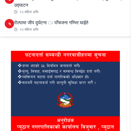
उद्घाटन
१२ महिना अघि
रोल्पामा जीप दुर्घटना ः पाँचजना गम्भिर घाईते
५
१२ महिना अघि