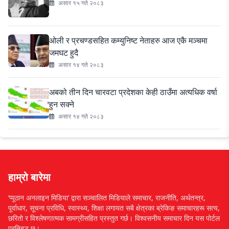
असार १५ गते २०८३
ओली र प्रचण्डसहित कम्युनिष्ट नेताहरु आज एकै मञ्चमा
जमघट हुदै
असार १४ गते २०८३
अबको तीन दिन चारवटा प्रदेशका केही ठाउँमा अत्यधिक वर्षा
हुन सक्ने
असार १४ गते २०८३
हाम्रो बारेमा
‘प्यूठान अनलाइन मिडिया’ द्वारा सञ्चालित मिडियाले समाचार, राजनीति, अर्थतन्त्र,
पूर्वाधार, सूचना प्रविधि, स्वास्थ्य, शिक्षा लगायत सबै क्षेत्रका ब्रेकिङ समाचारहरू सत्य,
छरितो र विश्लेषणात्मक सामग्रीसहित प्रस्तुत गर्छ। विश्वसनीय समाचार दिन यस पोर्टल
प्रतिबद्ध छ।