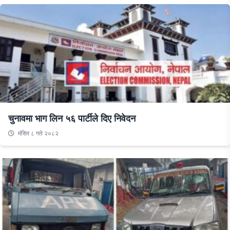
चुनावमा भाग लिन ५६ पार्टीले दिए निवेदन
मंसिर ८ गते २०८२