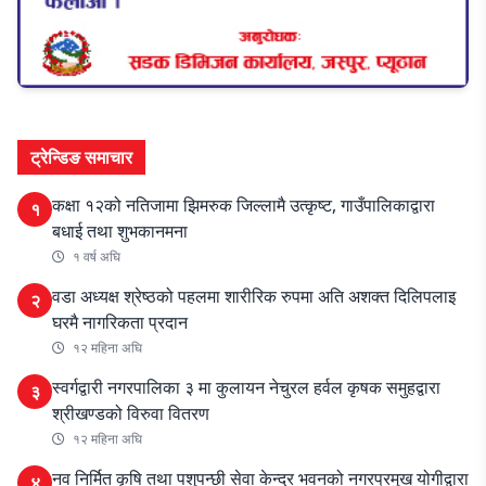
ट्रेन्डिङ समाचार
कक्षा १२को नतिजामा झिमरुक जिल्लामै उत्कृष्ट, गाउँपालिकाद्वारा
१
बधाई तथा शुभकानमना
१ वर्ष अघि
वडा अध्यक्ष श्रेष्ठको पहलमा शारीरिक रुपमा अति अशक्त दिलिपलाइ
२
घरमै नागरिकता प्रदान
१२ महिना अघि
स्वर्गद्वारी नगरपालिका ३ मा कुलायन नेचुरल हर्वल कृषक समुहद्वारा
३
श्रीखण्डको विरुवा वितरण
१२ महिना अघि
नव निर्मित कृषि तथा पशुपन्छी सेवा केन्द्र भवनको नगरप्रमुख योगीद्वारा
४