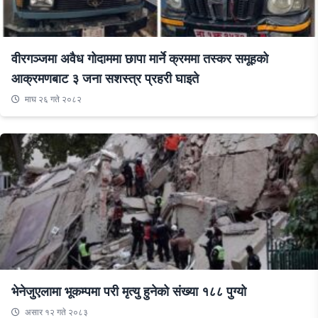
वीरगञ्जमा अवैध गोदाममा छापा मार्ने क्रममा तस्कर समूहको
आक्रमणबाट ३ जना सशस्त्र प्रहरी घाइते
माघ २६ गते २०८२
भेनेजुएलामा भूकम्पमा परी मृत्यु हुनेको संख्या १८८ पुग्यो
असार १२ गते २०८३