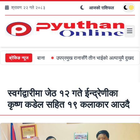
श्रावण २२ गते २०८३
आजको राशिफल
५०० जरिबाना
उपप्रमुख रानासँगै तीन भाईको अल्पायुमै दुखद निधन
ओली 
ब्रेकिङ न्यूज
स्वर्गद्वारीमा जेठ १२ गते ईन्द्रेणीका
कृष्ण कडेल सहित १९ कलाकार आउदै