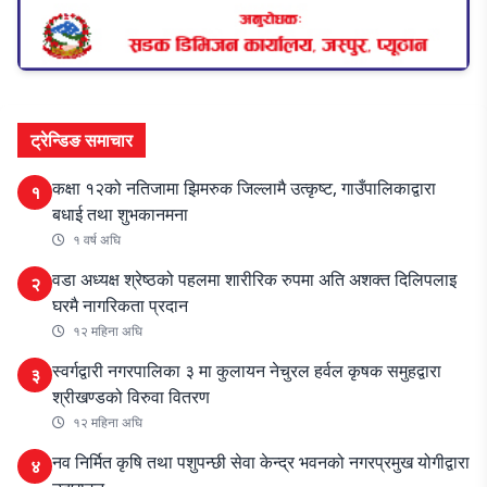
ट्रेन्डिङ समाचार
कक्षा १२को नतिजामा झिमरुक जिल्लामै उत्कृष्ट, गाउँपालिकाद्वारा
१
बधाई तथा शुभकानमना
१ वर्ष अघि
वडा अध्यक्ष श्रेष्ठको पहलमा शारीरिक रुपमा अति अशक्त दिलिपलाइ
२
घरमै नागरिकता प्रदान
१२ महिना अघि
स्वर्गद्वारी नगरपालिका ३ मा कुलायन नेचुरल हर्वल कृषक समुहद्वारा
३
श्रीखण्डको विरुवा वितरण
१२ महिना अघि
नव निर्मित कृषि तथा पशुपन्छी सेवा केन्द्र भवनको नगरप्रमुख योगीद्वारा
४