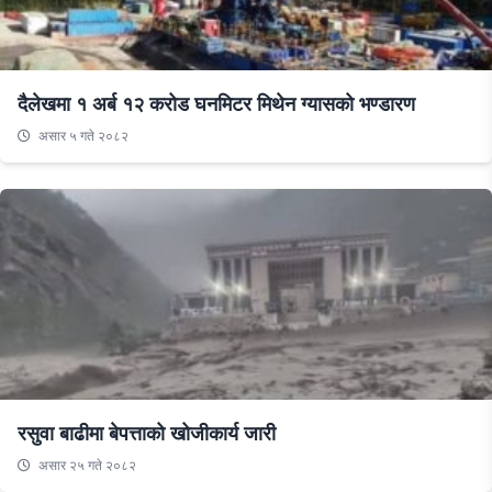
दैलेखमा १ अर्ब १२ करोड घनमिटर मिथेन ग्यासको भण्डारण
असार ५ गते २०८२
रसुवा बाढीमा बेपत्ताको खोजीकार्य जारी
असार २५ गते २०८२