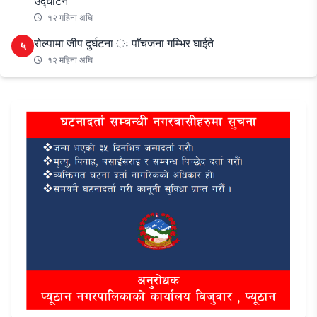
उद्घाटन
१२ महिना अघि
रोल्पामा जीप दुर्घटना ः पाँचजना गम्भिर घाईते
५
१२ महिना अघि