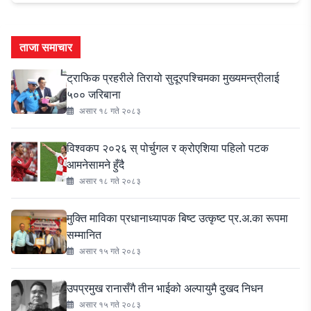
ताजा समाचार
ट्राफिक प्रहरीले तिरायो सुदूरपश्चिमका मुख्यमन्त्रीलाई
५०० जरिबाना
असार १८ गते २०८३
विश्वकप २०२६ स् पोर्चुगल र क्रोएशिया पहिलो पटक
आमनेसामने हुँदै
असार १८ गते २०८३
मुक्ति माविका प्रधानाध्यापक बिष्ट उत्कृष्ट प्र.अ.का रूपमा
सम्मानित
असार १५ गते २०८३
उपप्रमुख रानासँगै तीन भाईको अल्पायुमै दुखद निधन
असार १५ गते २०८३