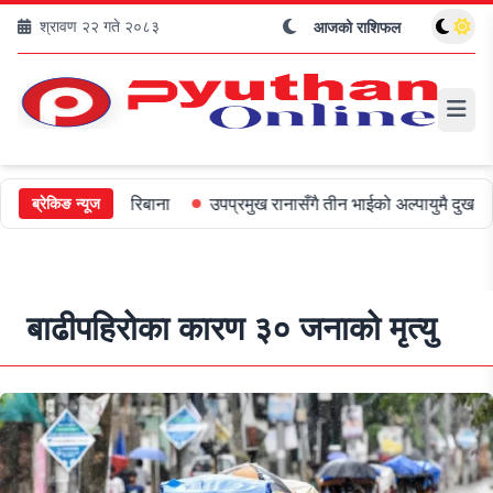
श्रावण २२ गते २०८३
आजको राशिफल
ीलाई ५०० जरिबाना
उपप्रमुख रानासँगै तीन भाईको अल्पायुमै दुखद निधन
ब्रेकिङ न्यूज
बाढीपहिरोका कारण ३० जनाको मृत्यु