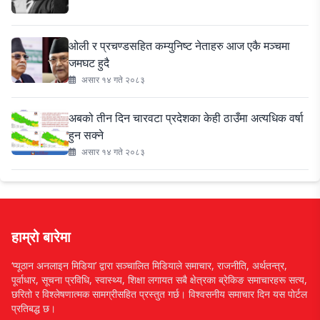
ओली र प्रचण्डसहित कम्युनिष्ट नेताहरु आज एकै मञ्चमा
जमघट हुदै
असार १४ गते २०८३
अबको तीन दिन चारवटा प्रदेशका केही ठाउँमा अत्यधिक वर्षा
हुन सक्ने
असार १४ गते २०८३
हाम्रो बारेमा
‘प्यूठान अनलाइन मिडिया’ द्वारा सञ्चालित मिडियाले समाचार, राजनीति, अर्थतन्त्र,
पूर्वाधार, सूचना प्रविधि, स्वास्थ्य, शिक्षा लगायत सबै क्षेत्रका ब्रेकिङ समाचारहरू सत्य,
छरितो र विश्लेषणात्मक सामग्रीसहित प्रस्तुत गर्छ। विश्वसनीय समाचार दिन यस पोर्टल
प्रतिबद्ध छ।