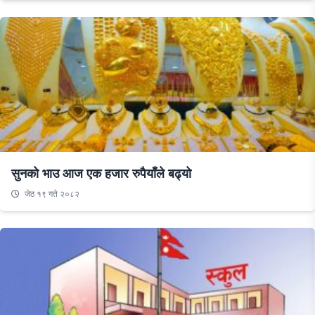
सुनको भाउ आज एक हजार रुपैयाँले बढ्यो
जेठ १९ गते २०८२