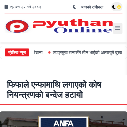
श्रावण २२ गते २०८३
आजको राशिफल
 ५०० जरिबाना
उपप्रमुख रानासँगै तीन भाईको अल्पायुमै दुखद निधन
ओली
ब्रेकिङ न्यूज
फिफाले एन्फामाथि लगाएको कोष
नियन्त्रणको बन्देज हटायो