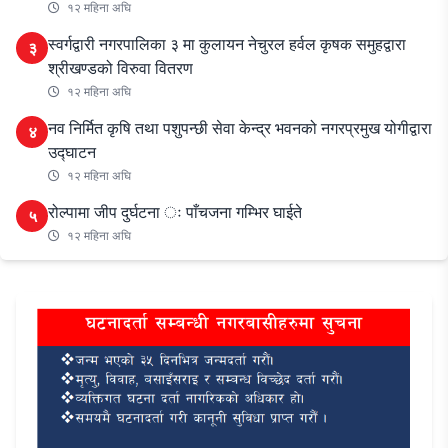
१२ महिना अघि
स्वर्गद्वारी नगरपालिका ३ मा कुलायन नेचुरल हर्वल कृषक समुहद्वारा
३
श्रीखण्डको विरुवा वितरण
१२ महिना अघि
नव निर्मित कृषि तथा पशुपन्छी सेवा केन्द्र भवनको नगरप्रमुख योगीद्वारा
४
उद्घाटन
१२ महिना अघि
रोल्पामा जीप दुर्घटना ः पाँचजना गम्भिर घाईते
५
१२ महिना अघि