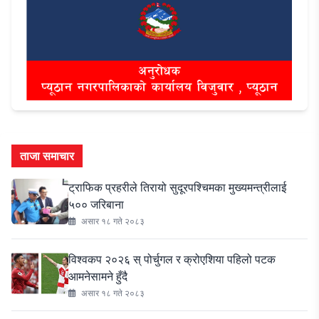
ताजा समाचार
ट्राफिक प्रहरीले तिरायो सुदूरपश्चिमका मुख्यमन्त्रीलाई
५०० जरिबाना
असार १८ गते २०८३
विश्वकप २०२६ स् पोर्चुगल र क्रोएशिया पहिलो पटक
आमनेसामने हुँदै
असार १८ गते २०८३