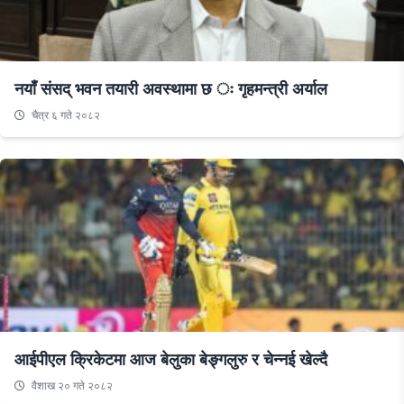
नयाँ संसद् भवन तयारी अवस्थामा छ ः गृहमन्त्री अर्याल
चैत्र ६ गते २०८२
आईपीएल क्रिकेटमा आज बेलुका बेङ्गलुरु र चेन्नई खेल्दै
वैशाख २० गते २०८२