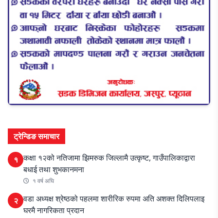
ट्रेन्डिङ समाचार
कक्षा १२को नतिजामा झिमरुक जिल्लामै उत्कृष्ट, गाउँपालिकाद्वारा
१
बधाई तथा शुभकानमना
१ वर्ष अघि
वडा अध्यक्ष श्रेष्ठको पहलमा शारीरिक रुपमा अति अशक्त दिलिपलाइ
२
घरमै नागरिकता प्रदान