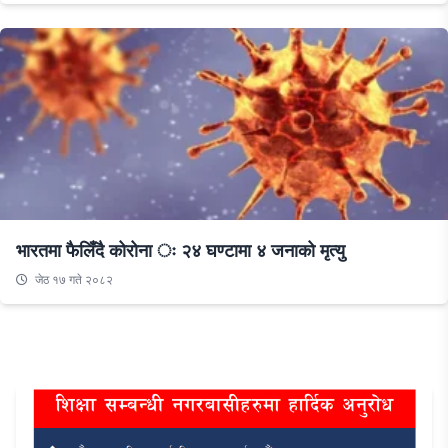
भारतमा फैलिँदै कोरोना ः २४ घण्टामा ४ जनाको मृत्यु
जेठ १७ गते २०८२