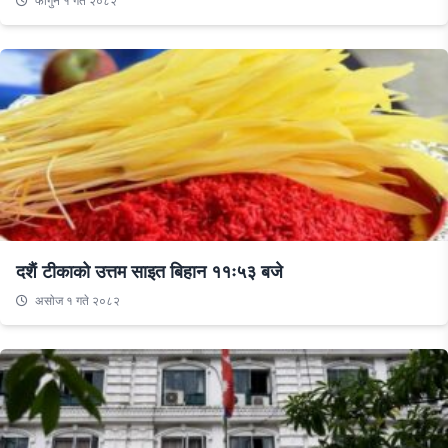
फागुन १ गते २०८२
दशैं टीकाको उत्तम साइत बिहान ११ः५३ बजे
असाेज १ गते २०८२