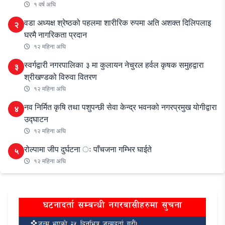
१ वर्ष अघि
वडा अध्यक्ष श्रेष्ठको पहलमा शारीरिक रुपमा अति अशक्त दिलिपलाइ
२
घरमै नागरिकता प्रदान
१२ महिना अघि
स्वर्गद्वारी नगरपालिका ३ मा कुलायन नेचुरल हर्वल कृषक समुहद्वारा
३
श्रीखण्डको विरुवा वितरण
१२ महिना अघि
नव निर्मित कृषि तथा पशुपन्छी सेवा केन्द्र भवनको नगरप्रमुख योगीद्वारा
४
उद्घाटन
१२ महिना अघि
रोल्पामा जीप दुर्घटना ः पाँचजना गम्भिर घाईते
५
१२ महिना अघि