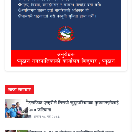
ताजा समाचार
ट्राफिक प्रहरीले तिरायो सुदूरपश्चिमका मुख्यमन्त्रीलाई
५०० जरिबाना
असार १८ गते २०८३