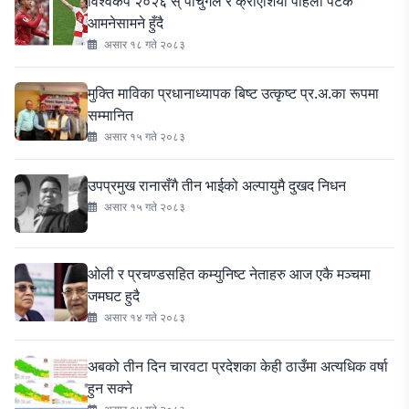
विश्वकप २०२६ स् पोर्चुगल र क्रोएशिया पहिलो पटक
आमनेसामने हुँदै
असार १८ गते २०८३
मुक्ति माविका प्रधानाध्यापक बिष्ट उत्कृष्ट प्र.अ.का रूपमा
सम्मानित
असार १५ गते २०८३
उपप्रमुख रानासँगै तीन भाईको अल्पायुमै दुखद निधन
असार १५ गते २०८३
ओली र प्रचण्डसहित कम्युनिष्ट नेताहरु आज एकै मञ्चमा
जमघट हुदै
असार १४ गते २०८३
अबको तीन दिन चारवटा प्रदेशका केही ठाउँमा अत्यधिक वर्षा
हुन सक्ने