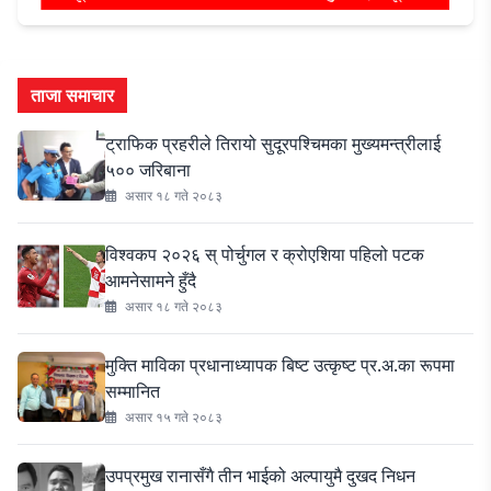
ताजा समाचार
ट्राफिक प्रहरीले तिरायो सुदूरपश्चिमका मुख्यमन्त्रीलाई
५०० जरिबाना
असार १८ गते २०८३
विश्वकप २०२६ स् पोर्चुगल र क्रोएशिया पहिलो पटक
आमनेसामने हुँदै
असार १८ गते २०८३
मुक्ति माविका प्रधानाध्यापक बिष्ट उत्कृष्ट प्र.अ.का रूपमा
सम्मानित
असार १५ गते २०८३
उपप्रमुख रानासँगै तीन भाईको अल्पायुमै दुखद निधन