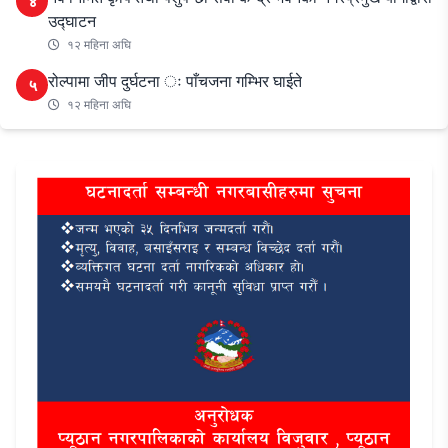
४
उद्घाटन
१२ महिना अघि
रोल्पामा जीप दुर्घटना ः पाँचजना गम्भिर घाईते
५
१२ महिना अघि