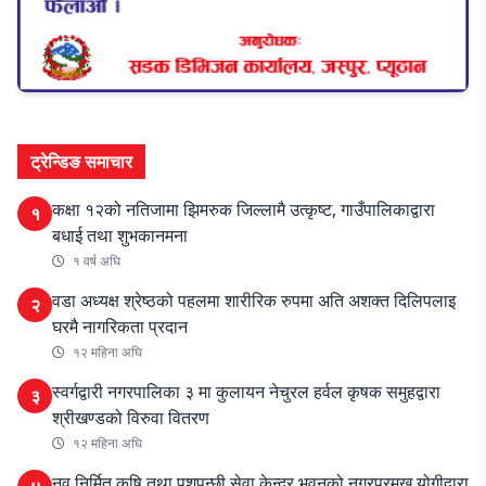
ट्रेन्डिङ समाचार
कक्षा १२को नतिजामा झिमरुक जिल्लामै उत्कृष्ट, गाउँपालिकाद्वारा
१
बधाई तथा शुभकानमना
१ वर्ष अघि
वडा अध्यक्ष श्रेष्ठको पहलमा शारीरिक रुपमा अति अशक्त दिलिपलाइ
२
घरमै नागरिकता प्रदान
१२ महिना अघि
स्वर्गद्वारी नगरपालिका ३ मा कुलायन नेचुरल हर्वल कृषक समुहद्वारा
३
श्रीखण्डको विरुवा वितरण
१२ महिना अघि
नव निर्मित कृषि तथा पशुपन्छी सेवा केन्द्र भवनको नगरप्रमुख योगीद्वारा