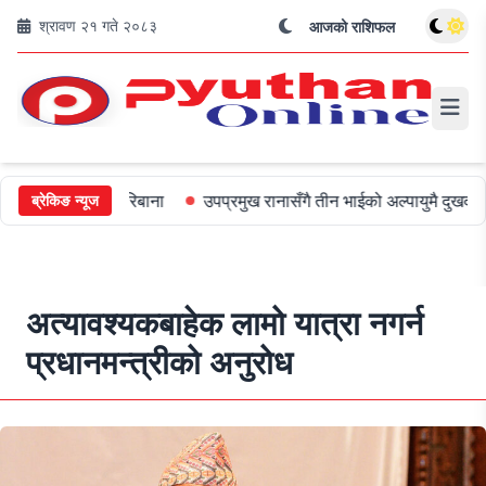
श्रावण २१ गते २०८३
आजको राशिफल
ई ५०० जरिबाना
उपप्रमुख रानासँगै तीन भाईको अल्पायुमै दुखद निधन
ओल
ब्रेकिङ न्यूज
अत्यावश्यकबाहेक लामो यात्रा नगर्न
प्रधानमन्त्रीको अनुरोध