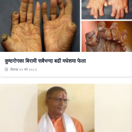
कुष्ठरोगका बिरामी सबैभन्दा बढी मधेशमा फेला
वैशाख २५ गते २०८२