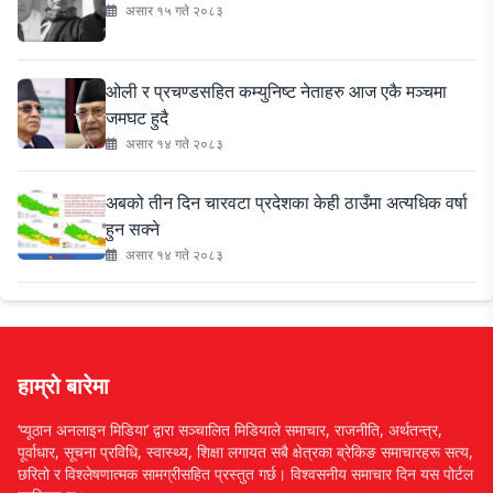
असार १५ गते २०८३
ओली र प्रचण्डसहित कम्युनिष्ट नेताहरु आज एकै मञ्चमा
जमघट हुदै
असार १४ गते २०८३
अबको तीन दिन चारवटा प्रदेशका केही ठाउँमा अत्यधिक वर्षा
हुन सक्ने
असार १४ गते २०८३
हाम्रो बारेमा
‘प्यूठान अनलाइन मिडिया’ द्वारा सञ्चालित मिडियाले समाचार, राजनीति, अर्थतन्त्र,
पूर्वाधार, सूचना प्रविधि, स्वास्थ्य, शिक्षा लगायत सबै क्षेत्रका ब्रेकिङ समाचारहरू सत्य,
छरितो र विश्लेषणात्मक सामग्रीसहित प्रस्तुत गर्छ। विश्वसनीय समाचार दिन यस पोर्टल