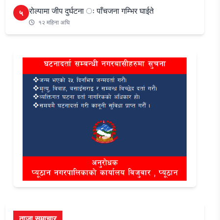
रोल्पामा जीप दुर्घटना ः पाँचजना गम्भिर घाईते
५
१२ महिना अघि
ताजा समाचार