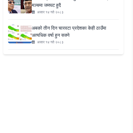
मञ्चमा जमघट हुदै
असार १४ गते २०८३
अबको तीन दिन चारवटा प्रदेशका केही ठाउँमा
अत्यधिक वर्षा हुन सक्ने
असार १४ गते २०८३