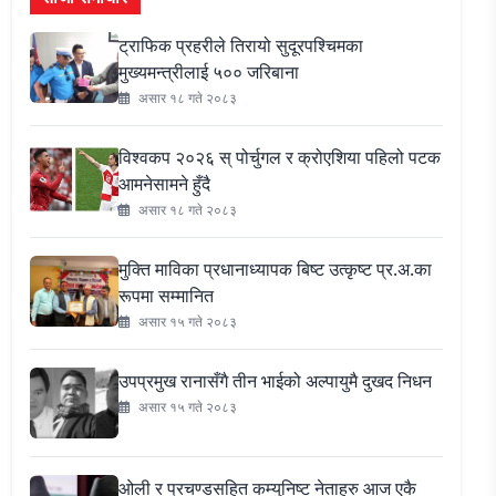
ट्राफिक प्रहरीले तिरायो सुदूरपश्चिमका
मुख्यमन्त्रीलाई ५०० जरिबाना
असार १८ गते २०८३
विश्वकप २०२६ स् पोर्चुगल र क्रोएशिया पहिलो पटक
आमनेसामने हुँदै
असार १८ गते २०८३
मुक्ति माविका प्रधानाध्यापक बिष्ट उत्कृष्ट प्र.अ.का
रूपमा सम्मानित
असार १५ गते २०८३
उपप्रमुख रानासँगै तीन भाईको अल्पायुमै दुखद निधन
असार १५ गते २०८३
ओली र प्रचण्डसहित कम्युनिष्ट नेताहरु आज एकै