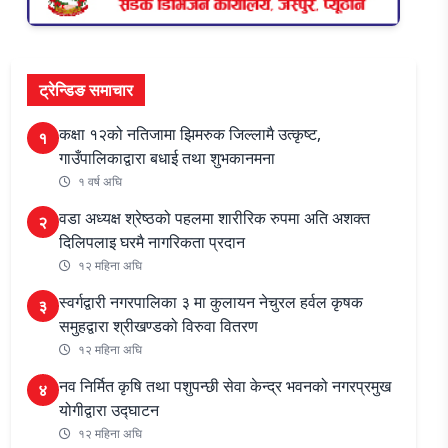
ट्रेन्डिङ समाचार
कक्षा १२को नतिजामा झिमरुक जिल्लामै उत्कृष्ट,
१
गाउँपालिकाद्वारा बधाई तथा शुभकानमना
१ वर्ष अघि
वडा अध्यक्ष श्रेष्ठको पहलमा शारीरिक रुपमा अति अशक्त
२
दिलिपलाइ घरमै नागरिकता प्रदान
१२ महिना अघि
स्वर्गद्वारी नगरपालिका ३ मा कुलायन नेचुरल हर्वल कृषक
३
समुहद्वारा श्रीखण्डको विरुवा वितरण
१२ महिना अघि
नव निर्मित कृषि तथा पशुपन्छी सेवा केन्द्र भवनको नगरप्रमुख
४
योगीद्वारा उद्घाटन
१२ महिना अघि