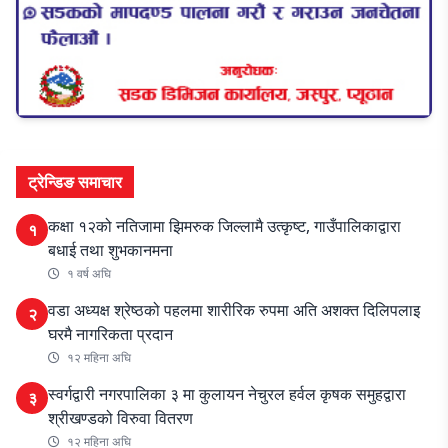
ट्रेन्डिङ समाचार
कक्षा १२को नतिजामा झिमरुक जिल्लामै उत्कृष्ट, गाउँपालिकाद्वारा
१
बधाई तथा शुभकानमना
१ वर्ष अघि
वडा अध्यक्ष श्रेष्ठको पहलमा शारीरिक रुपमा अति अशक्त दिलिपलाइ
२
घरमै नागरिकता प्रदान
१२ महिना अघि
स्वर्गद्वारी नगरपालिका ३ मा कुलायन नेचुरल हर्वल कृषक समुहद्वारा
३
श्रीखण्डको विरुवा वितरण
१२ महिना अघि