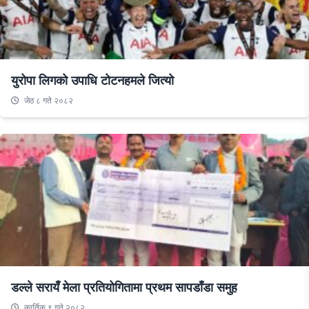
युरोपा लिगको उपाधि टोटनहमले जित्यो
जेठ ८ गते २०८२
डल्ले सरायँ मेला प्रतियोगितामा प्रथम सापडाँडा समुह
कार्तिक ९ गते २०८२