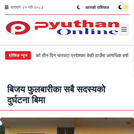
श्रावण २१ गते २०८३
आजको राशिफल
अबको तीन दिन चारवटा प्रदेशका केही ठाउँमा अत्यधिक वर्षा हुन सक्ने
ब्रेकिङ न्यूज
बिजय फुलबारीका सबै सदस्यको
दुर्घटना बिमा