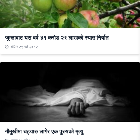
जुम्लाबाट यस बर्ष ४१ करोड २९ लाखको स्याउ निर्यात
मंसिर २९ गते २०८२
गौमुखीमा चट्याङ लागेर एक पुरुषको मृत्यु