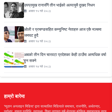
उपप्रमुख रानासँगै तीन भाईको अल्पायुमै दुखद निधन
असार १५ गते २०८३
ओली र प्रचण्डसहित कम्युनिष्ट नेताहरु आज एकै मञ्चमा
जमघट हुदै
असार १४ गते २०८३
अबको तीन दिन चारवटा प्रदेशका केही ठाउँमा अत्यधिक वर्षा
हुन सक्ने
असार १४ गते २०८३
हाम्रो बारेमा
‘प्यूठान अनलाइन मिडिया’ द्वारा सञ्चालित मिडियाले समाचार, राजनीति, अर्थतन्त्र,
पूर्वाधार, सूचना प्रविधि, स्वास्थ्य, शिक्षा लगायत सबै क्षेत्रका ब्रेकिङ समाचारहरू सत्य,