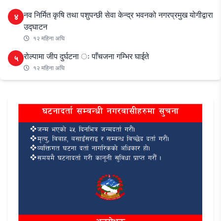
नव निर्मित कृषि तथा पशुपन्छी सेवा केन्द्र भवनको नगरप्रमुख योगीद्वारा
४
उद्घाटन
१२ महिना अघि
रोल्पामा जीप दुर्घटना ः पाँचजना गम्भिर घाईते
५
१२ महिना अघि