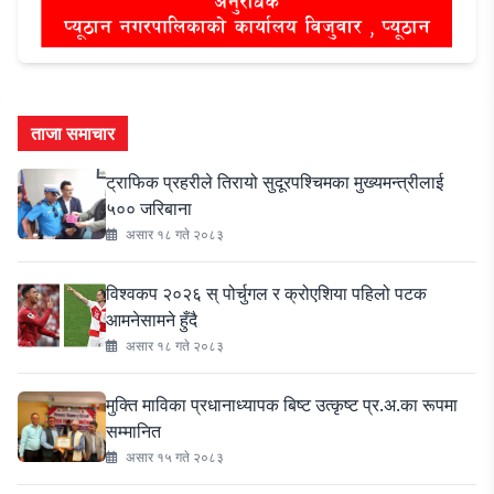
ताजा समाचार
ट्राफिक प्रहरीले तिरायो सुदूरपश्चिमका मुख्यमन्त्रीलाई
५०० जरिबाना
असार १८ गते २०८३
विश्वकप २०२६ स् पोर्चुगल र क्रोएशिया पहिलो पटक
आमनेसामने हुँदै
असार १८ गते २०८३
मुक्ति माविका प्रधानाध्यापक बिष्ट उत्कृष्ट प्र.अ.का रूपमा
सम्मानित
असार १५ गते २०८३