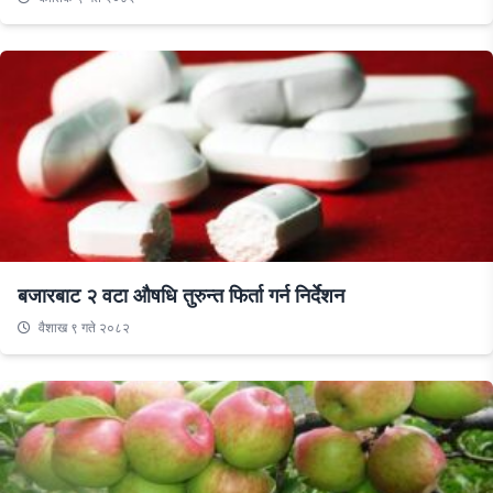
बजारबाट २ वटा औषधि तुरुन्त फिर्ता गर्न निर्देशन
वैशाख ९ गते २०८२