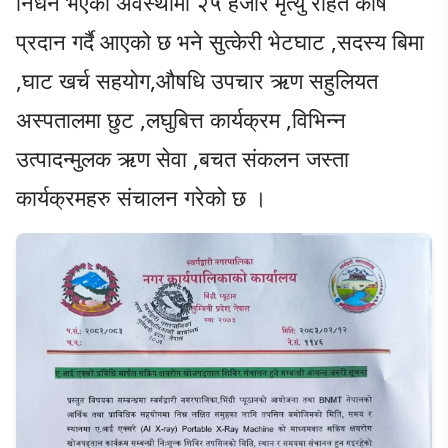
निधन भएको अवस्थामा २५ हजार मृत्यु राहत कोष
प्रदान गर्दै आएको छ भने सुत्केरी भेटघाट ,सदस्य बिमा
,घाट खर्च सहयोग,औषधि उपचार ऋण सहुलियत
अस्पतालमा छुट ,लघुबित्त कार्यक्रम ,विभिन्न
उत्पादन्मुलक ऋण सेवा ,बचत संकलन जस्ता
कार्यक्रमहरु संचालन गरेको छ ।