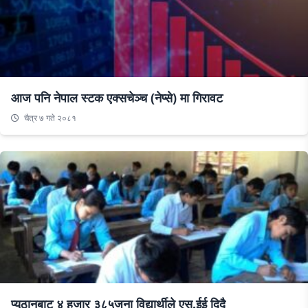
आज पनि नेपाल स्टक एक्सचेञ्च (नेप्से) मा गिरावट
चैत्र ७ गते २०८१
प्यूठानबाट ४ हजार ३८५जना विद्यार्थीले एस.ईई दिदै