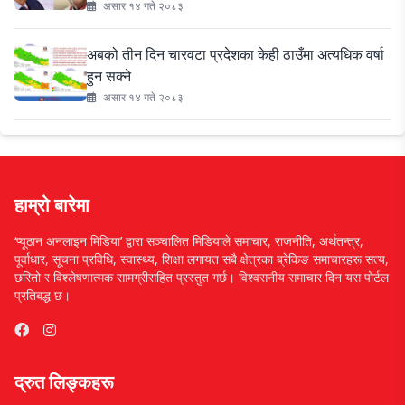
असार १४ गते २०८३
अबको तीन दिन चारवटा प्रदेशका केही ठाउँमा अत्यधिक वर्षा
हुन सक्ने
असार १४ गते २०८३
हाम्रो बारेमा
‘प्यूठान अनलाइन मिडिया’ द्वारा सञ्चालित मिडियाले समाचार, राजनीति, अर्थतन्त्र,
पूर्वाधार, सूचना प्रविधि, स्वास्थ्य, शिक्षा लगायत सबै क्षेत्रका ब्रेकिङ समाचारहरू सत्य,
छरितो र विश्लेषणात्मक सामग्रीसहित प्रस्तुत गर्छ। विश्वसनीय समाचार दिन यस पोर्टल
प्रतिबद्ध छ।
द्रुत लिङ्कहरू