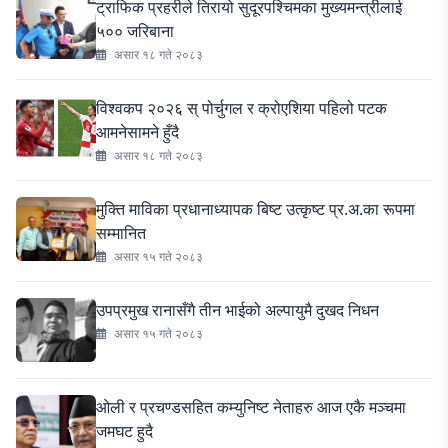
ट्राफिक प्रहरीले तिरायो सुदूरपश्चिमका मुख्यमन्त्रीलाई
५०० जरिबाना
असार १८ गते २०८३
विश्वकप २०२६ स् पोर्चुगल र क्रोएशिया पहिलो पटक
आमनेसामने हुँदै
असार १८ गते २०८३
मुक्ति माविका प्रधानाध्यापक बिष्ट उत्कृष्ट प्र.अ.का रूपमा
सम्मानित
असार १५ गते २०८३
उपप्रमुख रानासँगै तीन भाईको अल्पायुमै दुखद निधन
असार १५ गते २०८३
ओली र प्रचण्डसहित कम्युनिष्ट नेताहरु आज एकै मञ्चमा
जमघट हुदै