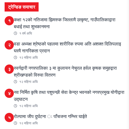
ट्रेन्डिङ समाचार
कक्षा १२को नतिजामा झिमरुक जिल्लामै उत्कृष्ट, गाउँपालिकाद्वारा
१
बधाई तथा शुभकानमना
१ वर्ष अघि
वडा अध्यक्ष श्रेष्ठको पहलमा शारीरिक रुपमा अति अशक्त दिलिपलाइ
२
घरमै नागरिकता प्रदान
१२ महिना अघि
स्वर्गद्वारी नगरपालिका ३ मा कुलायन नेचुरल हर्वल कृषक समुहद्वारा
३
श्रीखण्डको विरुवा वितरण
१२ महिना अघि
नव निर्मित कृषि तथा पशुपन्छी सेवा केन्द्र भवनको नगरप्रमुख योगीद्वारा
४
उद्घाटन
१२ महिना अघि
रोल्पामा जीप दुर्घटना ः पाँचजना गम्भिर घाईते
५
१२ महिना अघि