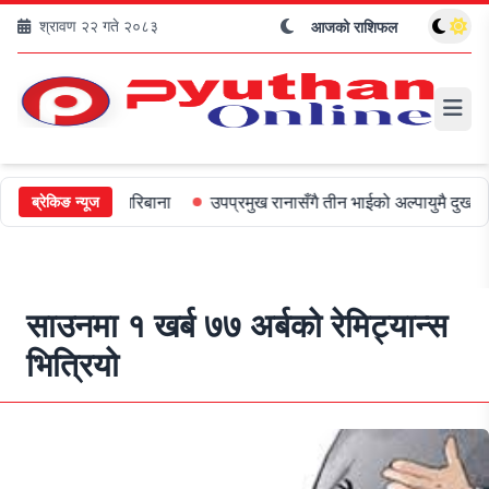
श्रावण २२ गते २०८३
आजको राशिफल
लाई ५०० जरिबाना
उपप्रमुख रानासँगै तीन भाईको अल्पायुमै दुखद निधन
ओ
ब्रेकिङ न्यूज
साउनमा १ खर्ब ७७ अर्बको रेमिट्यान्स
भित्रियो