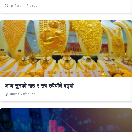
असाेज ३१ गते २०८२
आज सुनको भाउ ९ सय रुपैयाँले बढ्यो
मंसिर १० गते २०८२